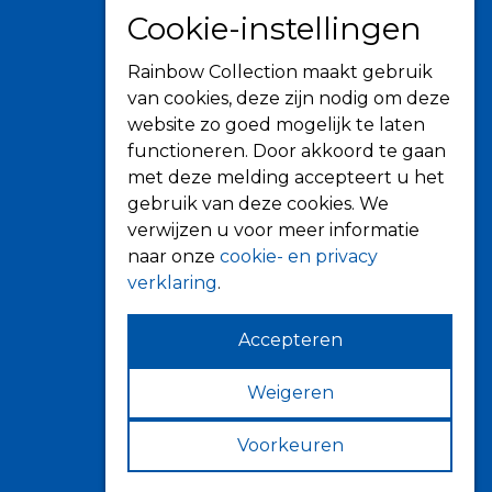
Verkooppunten
Cookie-instellingen
Rainbow Collection maakt gebruik
van cookies, deze zijn nodig om deze
Zonwering
website zo goed mogelijk te laten
functioneren. Door akkoord te gaan
Knikarmschermen
met deze melding accepteert u het
Uitvalschermen
gebruik van deze cookies. We
Rolluiken
verwijzen u voor meer informatie
Screens
naar onze
cookie- en privacy
Terrasoverkapping
verklaring
.
Verandazonwering
Accepteren
Markiezen
Horren
Weigeren
Voorkeuren