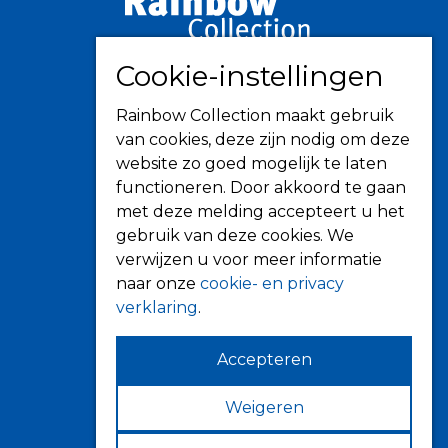
Informatie
Cookie-instellingen
Over ons
Tips
Rainbow Collection maakt gebruik
van cookies, deze zijn nodig om deze
Verkooppunten
website zo goed mogelijk te laten
functioneren. Door akkoord te gaan
met deze melding accepteert u het
Zonwering
gebruik van deze cookies. We
verwijzen u voor meer informatie
Knikarmschermen
naar onze
cookie- en privacy
Uitvalschermen
verklaring
.
Rolluiken
Screens
Accepteren
Terrasoverkapping
Weigeren
Verandazonwering
Markiezen