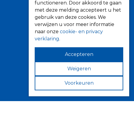
Screens
functioneren. Door akkoord te gaan
Terrasoverkapping
met deze melding accepteert u het
gebruik van deze cookies. We
Verandazonwering
verwijzen u voor meer informatie
Markiezen
naar onze
cookie- en privacy
Horren
verklaring
.
Accepteren
Weigeren
Contact
Fokkerstraat 6
Voorkeuren
4143 HJ Leerdam
Volg ons op