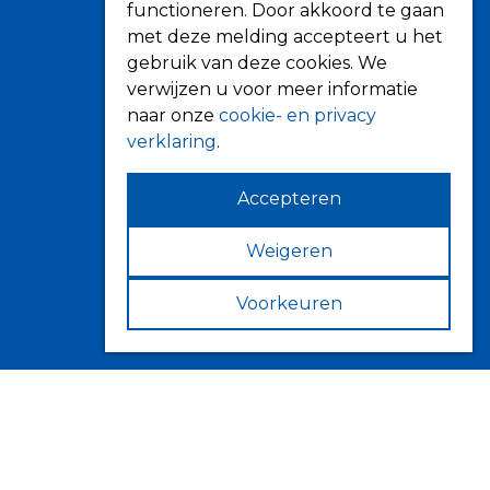
Screens
functioneren. Door akkoord te gaan
Terrasoverkapping
met deze melding accepteert u het
gebruik van deze cookies. We
Verandazonwering
verwijzen u voor meer informatie
Markiezen
naar onze
cookie- en privacy
Horren
verklaring
.
Accepteren
Weigeren
Contact
Fokkerstraat 6
Voorkeuren
4143 HJ Leerdam
Volg ons op