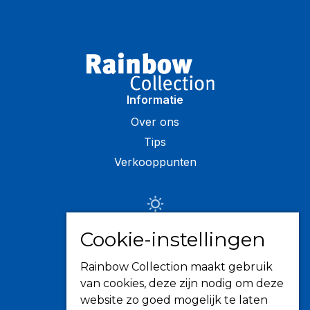
Informatie
Over ons
Tips
Verkooppunten
Zonwering
Cookie-instellingen
Knikarmschermen
Rainbow Collection maakt gebruik
Uitvalschermen
van cookies, deze zijn nodig om deze
Rolluiken
website zo goed mogelijk te laten