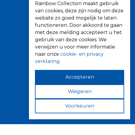
Rainbow Collection maakt gebruik
Uitvalschermen
van cookies, deze zijn nodig om deze
Rolluiken
website zo goed mogelijk te laten
Screens
functioneren. Door akkoord te gaan
Terrasoverkapping
met deze melding accepteert u het
gebruik van deze cookies. We
Verandazonwering
verwijzen u voor meer informatie
Markiezen
naar onze
cookie- en privacy
Horren
verklaring
.
Accepteren
Weigeren
Contact
Fokkerstraat 6
Voorkeuren
4143 HJ Leerdam
Volg ons op