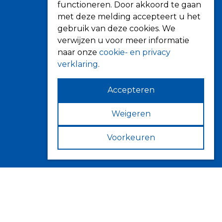
Screens
functioneren. Door akkoord te gaan
Terrasoverkapping
met deze melding accepteert u het
gebruik van deze cookies. We
Verandazonwering
verwijzen u voor meer informatie
Markiezen
naar onze
cookie- en privacy
Horren
verklaring
.
Accepteren
Weigeren
Contact
Fokkerstraat 6
Voorkeuren
4143 HJ Leerdam
Volg ons op