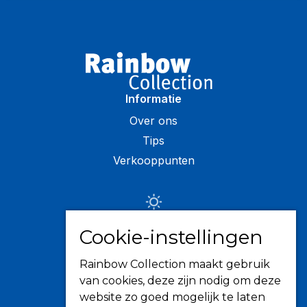
Informatie
Over ons
Tips
Verkooppunten
Zonwering
Cookie-instellingen
Knikarmschermen
Rainbow Collection maakt gebruik
Uitvalschermen
van cookies, deze zijn nodig om deze
Rolluiken
website zo goed mogelijk te laten