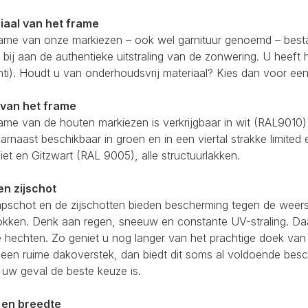
iaal van het frame
ame van onze markiezen – ook wel garnituur genoemd – besta
 bij aan de authentieke uitstraling van de zonwering. U heeft
ti). Houdt u van onderhoudsvrij materiaal? Kies dan voor ee
 van het frame
ame van de houten markiezen is verkrijgbaar in wit (RAL9010
aarnaast beschikbaar in groen en in een viertal strakke limited 
iet en Gitzwart (RAL 9005), alle structuurlakken.
en zijschot
apschot en de zijschotten bieden bescherming tegen de weers
okken. Denk aan regen, sneeuw en constante UV-straling. Da
e hechten. Zo geniet u nog langer van het prachtige doek va
 een ruime dakoverstek, dan biedt dit soms al voldoende bes
 uw geval de beste keuze is.
l en breedte