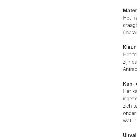
Mater
Het fr
draagt
(meran
Kleur
Het fr
zijn d
Antrac
Kap- 
Het k
ingetr
zich t
onder
wat in
Uitva