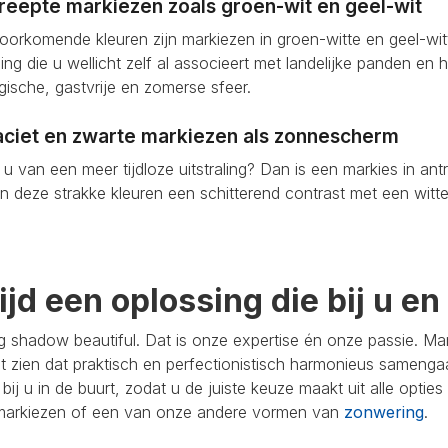
reepte markiezen zoals groen-wit en geel-wit
oorkomende kleuren zijn markiezen in groen-witte en geel-wi
aling die u wellicht zelf al associeert met landelijke panden en
gische, gastvrije en zomerse sfeer.
aciet en zwarte markiezen als zonnescherm
u van een meer tijdloze uitstraling? Dan is een markies in an
 deze strakke kleuren een schitterend contrast met een witte
tijd een oplossing die bij u e
 shadow beautiful. Dat is onze expertise én onze passie. Ma
at zien dat praktisch en perfectionistisch harmonieus samenga
 bij u in de buurt, zodat u de juiste keuze maakt uit alle optie
markiezen of een van onze andere vormen van
zonwering
.