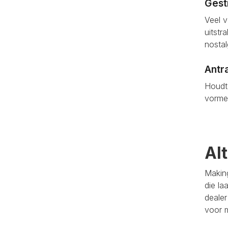
Gest
Veel v
uitstr
nostal
Antr
Houdt 
vormen
Al
Making
die la
dealer
voor 