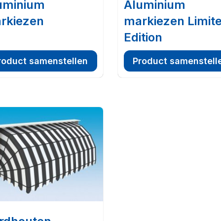
uminium
Aluminium
rkiezen
markiezen Limit
Edition
roduct samenstellen
Product samenstell