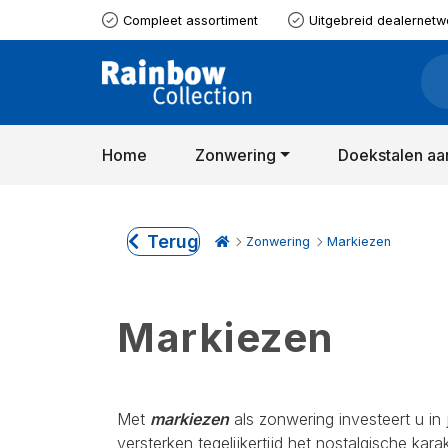
Compleet assortiment
Uitgebreid dealernetw
Home
Zonwering
Doekstalen aa
Terug
Zonwering
Markiezen
Markiezen
Met
markiezen
als zonwering investeert u i
versterken tegelijkertijd het nostalgische karak