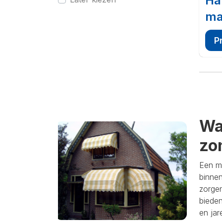
Ha
ma
P
Wa
zo
Een ma
binnen
zorge
bieden
en ja