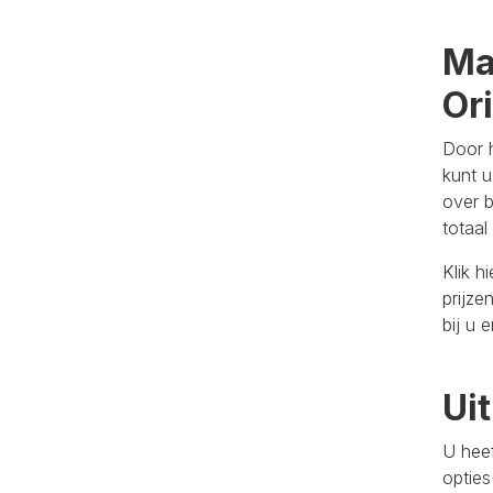
Ma
Or
Door 
kunt u
over b
totaal
Klik h
prijze
bij u 
Ui
U heef
opties