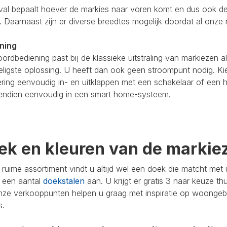
tval bepaalt hoever de markies naar voren komt en dus ook 
 Daarnaast zijn er diverse breedtes mogelijk doordat al onze
ning
ordbediening past bij de klassieke uitstraling van markiezen
ligste oplossing. U heeft dan ook geen stroompunt nodig. Kie
ing eenvoudig in- en uitklappen met een schakelaar of een h
endien eenvoudig in een smart home-systeem.
ek en kleuren van de markie
 ruime assortiment vindt u altijd wel een doek die matcht me
t een aantal
doekstalen
aan. U krijgt er gratis 3 naar keuze th
ze verkooppunten helpen u graag met inspiratie op woongebie
s.