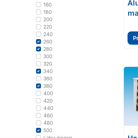
Al
160
ma
180
200
220
240
P
260
280
300
320
340
360
380
400
420
440
460
480
500
Later kiezen