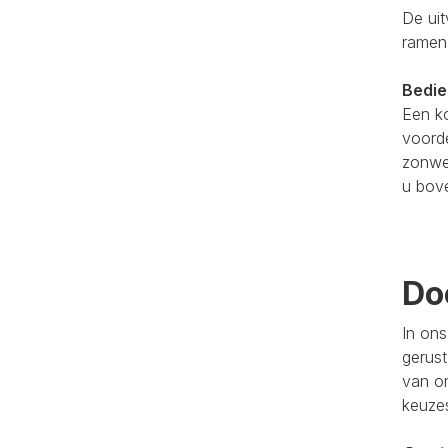
De ui
ramen.
Bedie
Een ko
voorde
zonwer
u bov
Do
In ons
gerus
van on
keuze