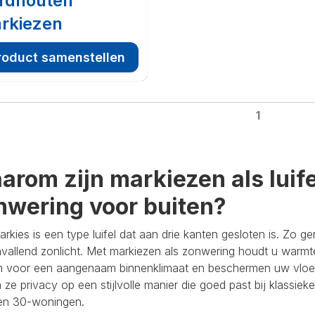
rdhouten
rkiezen
roduct samenstellen
1
arom zijn markiezen als luife
nwering voor buiten?
rkies is een type luifel dat aan drie kanten gesloten is. Zo 
vallend zonlicht. Met markiezen als zonwering houdt u warmte e
n voor een aangenaam binnenklimaat en beschermen uw vloer
 ze privacy op een stijlvolle manier die goed past bij klassi
ren 30-woningen.