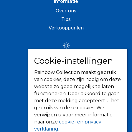
Informatie
Over ons
Tips
Verkooppunten
Zonwering
Cookie-instellingen
Knikarmschermen
Rainbow Collection maakt gebruik
Uitvalschermen
van cookies, deze zijn nodig om deze
Rolluiken
website zo goed mogelijk te laten
Screens
functioneren. Door akkoord te gaan
Terrasoverkapping
met deze melding accepteert u het
gebruik van deze cookies. We
Verandazonwering
verwijzen u voor meer informatie
Markiezen
naar onze
cookie- en privacy
Horren
verklaring
.