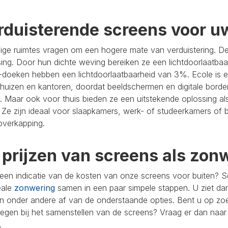
rduisterende screens voor u
ge ruimtes vragen om een hogere mate van verduistering. De 
ing. Door hun dichte weving bereiken ze een lichtdoorlaatbaar
-doeken hebben een lichtdoorlaatbaarheid van 3%. Ecole is e
huizen en kantoren, doordat beeldschermen en digitale borde
n. Maar ook voor thuis bieden ze een uitstekende oplossing al
 Ze zijn ideaal voor slaapkamers, werk- of studeerkamers of 
overkapping.
 prijzen van screens als zon
 een indicatie van de kosten van onze screens voor buiten? S
eale
zonwering
samen in een paar simpele stappen. U ziet dan
 onder andere af van de onderstaande opties. Bent u op zoek 
tegen bij het samenstellen van de screens? Vraag er dan naar 
.