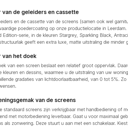
r van de geleiders en cassette
leiders en de cassette van de screens (samen ook wel garni
ardige poedercoating op onze productielocatie in Leerdam. N
d Edition-serie, in de kleuren Stargrey, Sparkling Black, Antrac
tructuurlak geeft een extra luxe, matte uitstraling die minder 
r van het doek
ek van een screen beslaat een relatief groot oppervlak. Daa
e kleuren en dessins, waarmee u de uitstraling van uw wonin
illende gradaties van lichtdoorlaatbaarheid, van 0 tot 5%. Zo s
wensen.
eningsgemak van de screens
e standaard screens zijn verkrijgbaar met handbediening of m
itend met motorbediening leverbaar. Gaat u voor maximaal geb
s als zonwering. Deze stuurt u aan met een schakelaar. Kies