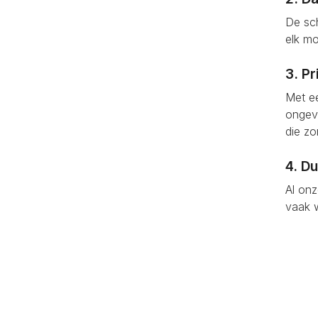
De sch
elk mo
3. Pr
Met ee
ongevr
die z
4. D
Al onz
vaak 