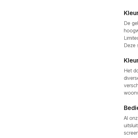
Kleu
De ge
hoogwa
Limite
Deze s
Kleu
Het do
divers
versch
woon
Bedi
Al onz
uitslu
screen