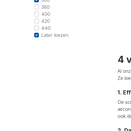
380
400
420
440
Later kiezen
4 
Al on
Ze bie
1. Ef
De scr
aircon
ook de
2. Da