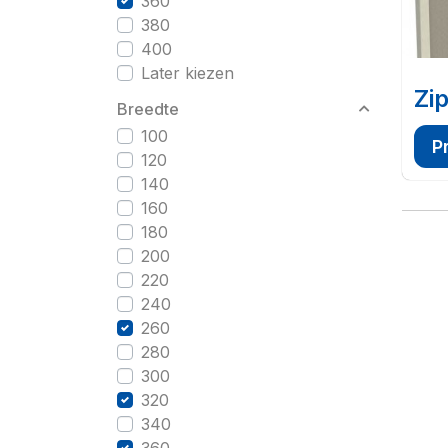
360
380
400
Later kiezen
Zi
Breedte
100
P
120
140
160
180
200
220
240
260
280
300
320
340
360