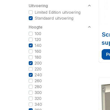
Uitvoering
Limited Edition uitvoering
Standaard uitvoering
Hoogte
Sc
100
120
su
140
160
P
180
200
220
240
260
280
300
320
340