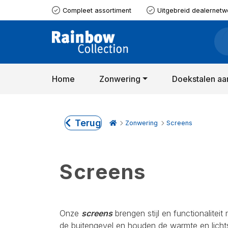
Compleet assortiment
Uitgebreid dealernetw
Home
Zonwering
Doekstalen aa
Terug
Zonwering
Screens
Screens
Onze
screens
brengen stijl en functionalit
de buitengevel en houden de warmte en lichtsc