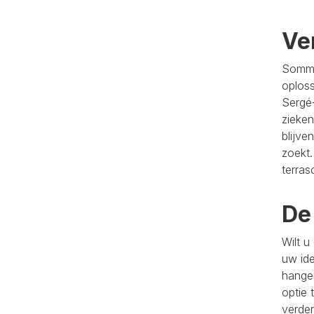
Ve
Sommi
oploss
Sergé
zieken
blijve
zoekt.
terras
De
Wilt u
uw id
hangen
optie 
verder