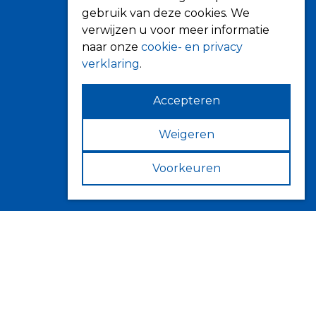
gebruik van deze cookies. We
Verandazonwering
verwijzen u voor meer informatie
Markiezen
naar onze
cookie- en privacy
Horren
verklaring
.
Accepteren
Weigeren
Contact
Fokkerstraat 6
Voorkeuren
4143 HJ Leerdam
Volg ons op
Privacy & Cookies
Algemene voorwaarden