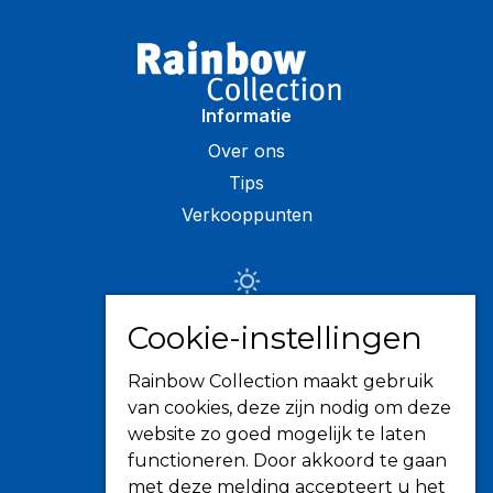
Informatie
Over ons
Tips
Verkooppunten
Zonwering
Cookie-instellingen
Knikarmschermen
Rainbow Collection maakt gebruik
Uitvalschermen
van cookies, deze zijn nodig om deze
Rolluiken
website zo goed mogelijk te laten
Screens
functioneren. Door akkoord te gaan
Terrasoverkapping
met deze melding accepteert u het