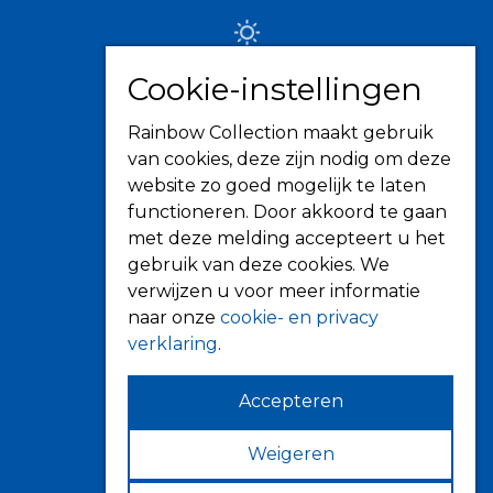
Zonwering
Cookie-instellingen
Knikarmschermen
Rainbow Collection maakt gebruik
Uitvalschermen
van cookies, deze zijn nodig om deze
Rolluiken
website zo goed mogelijk te laten
Screens
functioneren. Door akkoord te gaan
Terrasoverkapping
met deze melding accepteert u het
gebruik van deze cookies. We
Verandazonwering
verwijzen u voor meer informatie
Markiezen
naar onze
cookie- en privacy
Horren
verklaring
.
Accepteren
Weigeren
Contact
Fokkerstraat 6