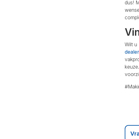
dus! 
wensen
compl
Vin
Wilt u
deale
vakpro
keuze.
voorzi
#Maki
Vr