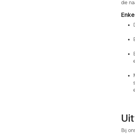
die na
Enke
Ui
Bij on