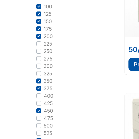
100
125
150
175
200
225
50
250
275
P
300
325
350
375
400
425
450
475
500
525