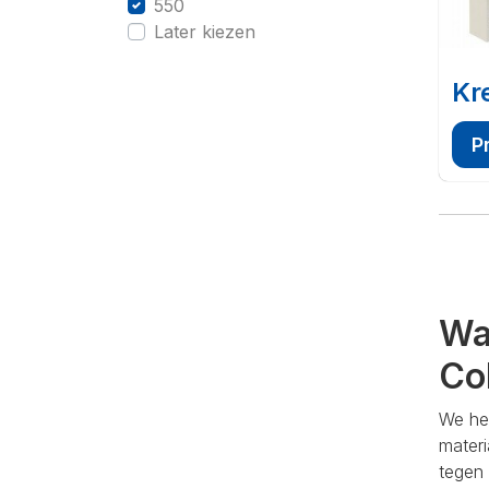
550
Later kiezen
Kr
P
Wa
Co
We he
mater
tegen 