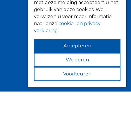
Terrasoverkapping
met deze melding accepteert u het
gebruik van deze cookies. We
Verandazonwering
verwijzen u voor meer informatie
Markiezen
naar onze
cookie- en privacy
Horren
verklaring
.
Accepteren
Weigeren
Contact
Fokkerstraat 6
Voorkeuren
4143 HJ Leerdam
Volg ons op