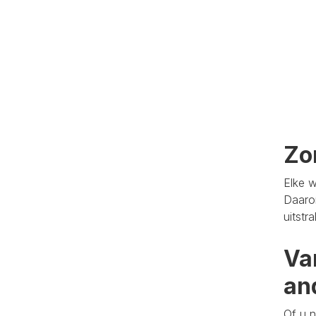
Zo
Elke w
Daaro
uitstr
Va
an
Of u n