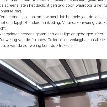
De screens laten het daglicht gefilterd door, waardoor u het r
zomerse dag.
Een veranda is ideaal om uw meubilair het hele jaar door te la
met een tapijt of andere aankleding. Verandazonwering voork
icht.
Neergelaten screens geven een gezellige en geborgen sfeer.
Zonwering van de Rainbow Collection is verkrijgbaar in allerl
keuze van de zonwering kunt doortrekken.