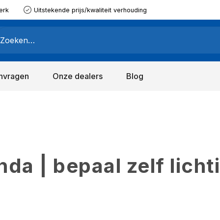
erk
Uitstekende prijs/kwaliteit verhouding
nvragen
Onze dealers
Blog
a | bepaal zelf licht