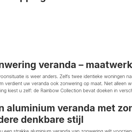
nwering veranda – maatwer
oonsituatie is weer anders. Zelfs twee identieke woningen n
m verdient uw veranda ook zonwering op maat. Niet alleen wa
aling kiest u zelf: de Rainbow Collection bevat doeken in versc
n aluminium veranda met zon
dere denkbare stijl
u een strakke aluminium veranda van zonwering wilt voorzien,