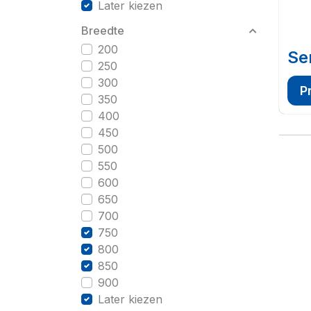
Later kiezen
Breedte
200
Se
250
300
P
350
400
450
500
550
600
650
700
750
800
850
900
Later kiezen