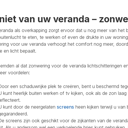
niet van uw veranda – zonwer
randa als overkapping zorgt ervoor dat u nog meer van het bu
buitenlucht te eten, te werken of even de drukte in uw woning
ring voor uw veranda verhoogt het comfort nog meer, doorda
 en licht bepaalt.
mden al dat zonwering voor de veranda lichtschitteringen en
eer voordelen:
Door een schaduwrijke plek te creëren, bent u beschermd teg
U kunt heerlijk buiten werken of tv kijken, ook als de zon laag
reflecteert.
U kunt door de neergelaten
screens
heen kijken terwijl u van 
gegarandeerd.
De screens zijn ook geschikt voor de zijkanten van de veranda
zit. Als u andersom wel een verkoelende bries kunt gebruiken,