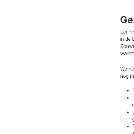
Ge
Een ve
in de 
Zonwe
warmte
We noe
nog m