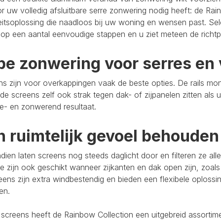
r uw volledig afsluitbare serre zonwering nodig heeft: de Rain
eitsoplossing die naadloos bij uw woning en wensen past. Se
op een aantal eenvoudige stappen en u ziet meteen de richtpr
pe zonwering voor serres en 
s zijn voor overkappingen vaak de beste opties. De rails mo
de screens zelf ook strak tegen dak- of zijpanelen zitten als 
e- en zonwerend resultaat.
n ruimtelijk gevoel behouden
ien laten screens nog steeds daglicht door en filteren ze al
e zijn ook geschikt wanneer zijkanten en dak open zijn, zoals
eens zijn extra windbestendig en bieden een flexibele oploss
ten.
 screens heeft de Rainbow Collection een uitgebreid assort