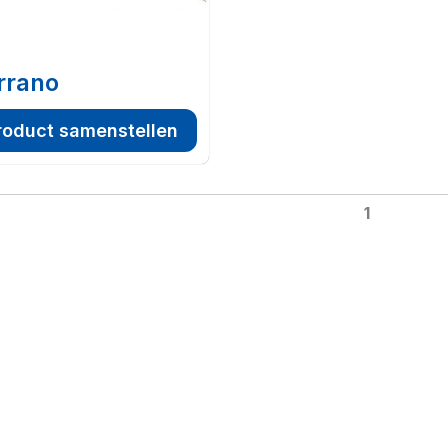
rrano
roduct samenstellen
1