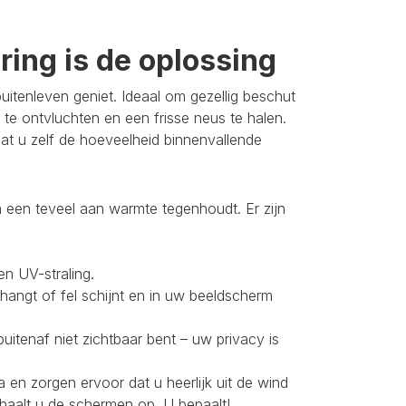
ing is de oplossing
itenleven geniet. Ideaal om gezellig beschut
 te ontvluchten en een frisse neus te halen.
t u zelf de hoeveelheid binnenvallende
 een teveel aan warmte tegenhoudt. Er zijn
en UV-straling.
 hangt of fel schijnt en in uw beeldscherm
buitenaf niet zichtbaar bent – uw privacy is
 en zorgen ervoor dat u heerlijk uit de wind
 haalt u de schermen op. U bepaalt!