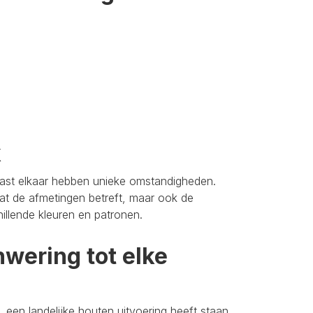
k
aast elkaar hebben unieke omstandigheden.
t de afmetingen betreft, maar ook de
hillende kleuren en patronen.
wering tot elke
 een landelijke houten uitvoering heeft staan