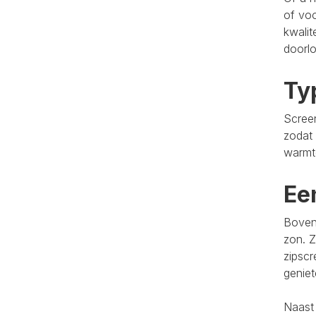
of voo
kwalit
doorlo
Ty
Screen
zodat 
warmt
Ee
Bovend
zon. Z
zipscr
genie
Naast