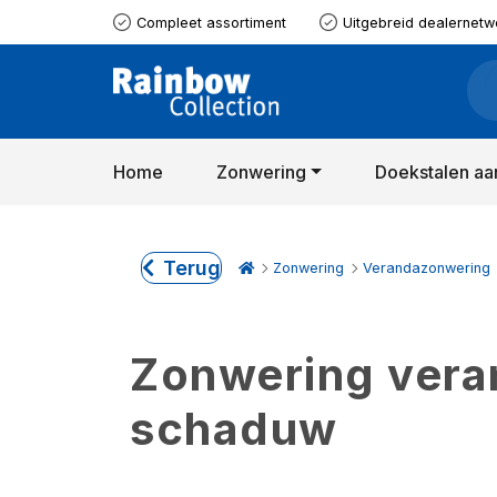
Compleet assortiment
Uitgebreid dealernetw
Home
Zonwering
Doekstalen aa
Terug
Zonwering
Verandazonwering
Zonwering verand
schaduw