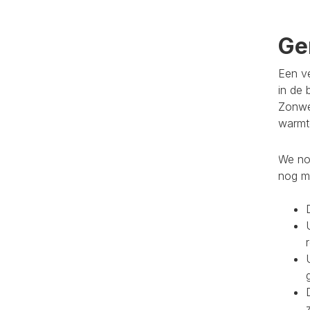
Ge
Een ve
in de 
Zonwe
warmte
We noe
nog m