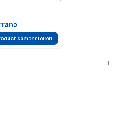
rrano
roduct samenstellen
1