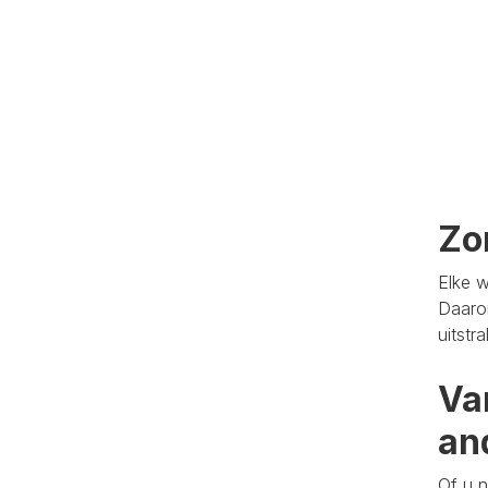
Zo
Elke w
Daaro
uitstr
Va
an
Of u n