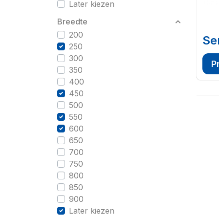
Later kiezen
Breedte
200
Se
250
300
P
350
400
450
500
550
600
650
700
750
800
850
900
Later kiezen