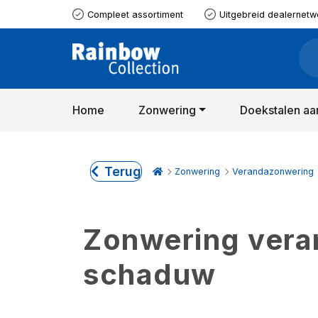
Compleet assortiment
Uitgebreid dealernetw
Home
Zonwering
Doekstalen aa
Terug
Zonwering
Verandazonwering
Zonwering verand
schaduw