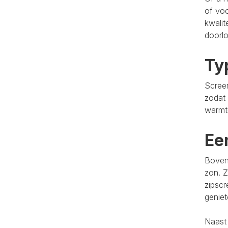
of voo
kwalit
doorlo
Ty
Screen
zodat 
warmt
Ee
Bovend
zon. Z
zipscr
genie
Naast