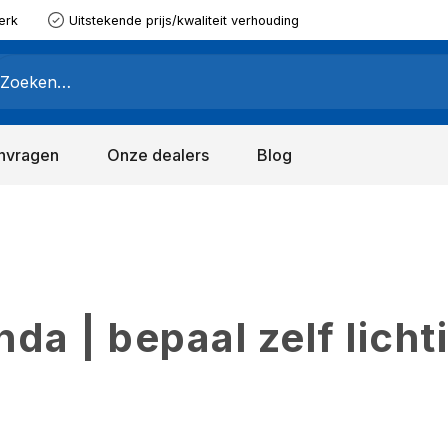
erk
Uitstekende prijs/kwaliteit verhouding
nvragen
Onze dealers
Blog
a | bepaal zelf licht