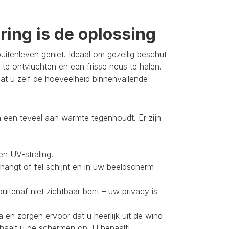
ing is de oplossing
itenleven geniet. Ideaal om gezellig beschut
 te ontvluchten en een frisse neus te halen.
t u zelf de hoeveelheid binnenvallende
 een teveel aan warmte tegenhoudt. Er zijn
en UV-straling.
 hangt of fel schijnt en in uw beeldscherm
buitenaf niet zichtbaar bent – uw privacy is
 en zorgen ervoor dat u heerlijk uit de wind
 haalt u de schermen op. U bepaalt!