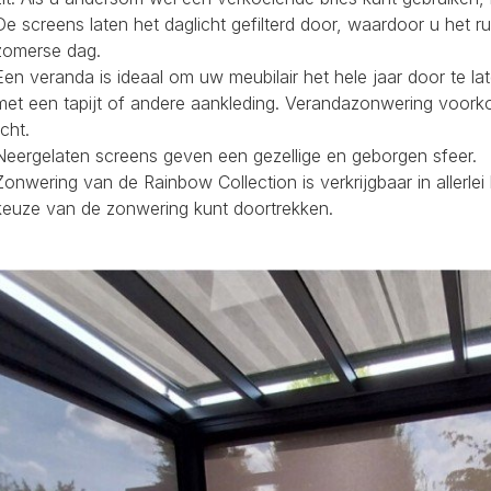
De screens laten het daglicht gefilterd door, waardoor u het r
zomerse dag.
Een veranda is ideaal om uw meubilair het hele jaar door te la
met een tapijt of andere aankleding. Verandazonwering voork
icht.
Neergelaten screens geven een gezellige en geborgen sfeer.
Zonwering van de Rainbow Collection is verkrijgbaar in allerl
keuze van de zonwering kunt doortrekken.