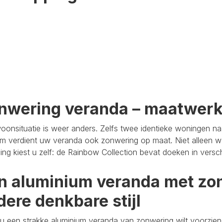
nwering veranda – maatwer
oonsituatie is weer anders. Zelfs twee identieke woningen n
m verdient uw veranda ook zonwering op maat. Niet alleen wa
aling kiest u zelf: de Rainbow Collection bevat doeken in versc
n aluminium veranda met zon
dere denkbare stijl
u een strakke aluminium veranda van zonwering wilt voorzien,