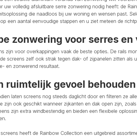
r uw volledig afsluitbare serre zonwering nodig heeft: de Rain
eitsoplossing die naadloos bij uw woning en wensen past. Se
op een aantal eenvoudige stappen en u ziet meteen de richtpr
pe zonwering voor serres en 
s zijn voor overkappingen vaak de beste opties. De rails mo
de screens zelf ook strak tegen dak- of zijpanelen zitten als 
e- en zonwerend resultaat.
n ruimtelijk gevoel behouden
ien laten screens nog steeds daglicht door en filteren ze al
e zijn ook geschikt wanneer zijkanten en dak open zijn, zoals
eens zijn extra windbestendig en bieden een flexibele oploss
ten.
 screens heeft de Rainbow Collection een uitgebreid assort