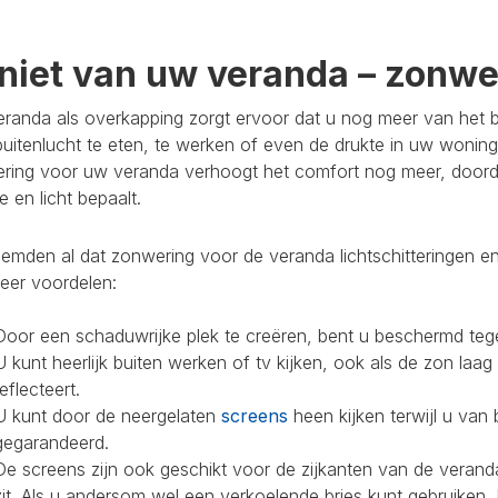
niet van uw veranda – zonwer
randa als overkapping zorgt ervoor dat u nog meer van het bu
buitenlucht te eten, te werken of even de drukte in uw woning
ring voor uw veranda verhoogt het comfort nog meer, doorda
 en licht bepaalt.
mden al dat zonwering voor de veranda lichtschitteringen en
eer voordelen:
Door een schaduwrijke plek te creëren, bent u beschermd teg
U kunt heerlijk buiten werken of tv kijken, ook als de zon laag
reflecteert.
U kunt door de neergelaten
screens
heen kijken terwijl u van 
gegarandeerd.
De screens zijn ook geschikt voor de zijkanten van de veranda
zit. Als u andersom wel een verkoelende bries kunt gebruiken,