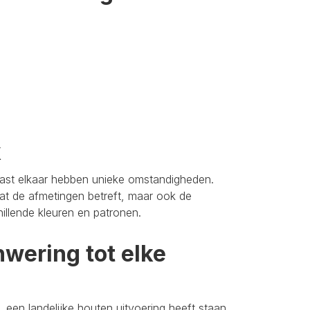
k
aast elkaar hebben unieke omstandigheden.
t de afmetingen betreft, maar ook de
hillende kleuren en patronen.
wering tot elke
 een landelijke houten uitvoering heeft staan