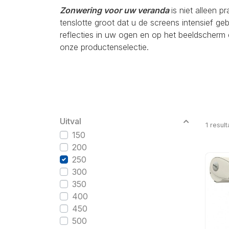
Zonwering voor uw veranda
is niet alleen p
tenslotte groot dat u de screens intensief g
reflecties in uw ogen en op het beeldscherm 
onze productenselectie.
Uitval
1
result
150
200
250
300
350
400
450
500