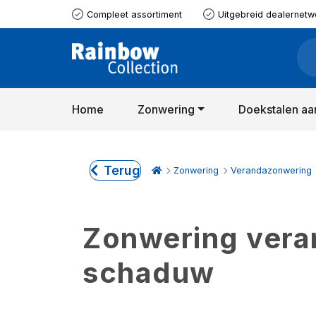
Compleet assortiment
Uitgebreid dealernetw
Home
Zonwering
Doekstalen aa
Terug
Zonwering
Verandazonwering
Zonwering verand
schaduw