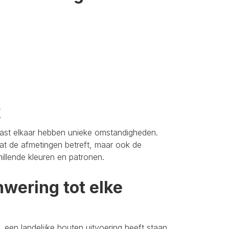
k
aast elkaar hebben unieke omstandigheden.
t de afmetingen betreft, maar ook de
hillende kleuren en patronen.
wering tot elke
 een landelijke houten uitvoering heeft staan