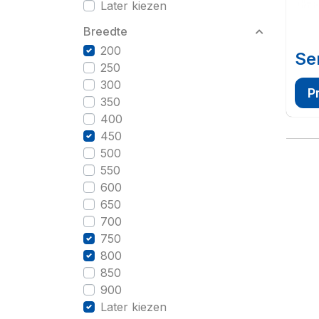
Later kiezen
Breedte
200
Se
250
300
P
350
400
450
500
550
600
650
700
750
800
850
900
Later kiezen