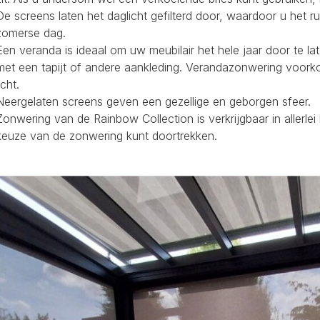
De screens laten het daglicht gefilterd door, waardoor u het r
zomerse dag.
Een veranda is ideaal om uw meubilair het hele jaar door te la
met een tapijt of andere aankleding. Verandazonwering voork
icht.
Neergelaten screens geven een gezellige en geborgen sfeer.
Zonwering van de Rainbow Collection is verkrijgbaar in allerl
keuze van de zonwering kunt doortrekken.