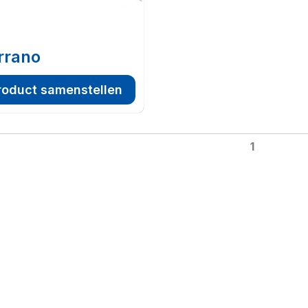
rrano
roduct samenstellen
1