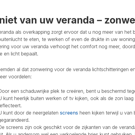
niet van uw veranda – zonwer
randa als overkapping zorgt ervoor dat u nog meer van het bu
buitenlucht te eten, te werken of even de drukte in uw woning
ring voor uw veranda verhoogt het comfort nog meer, doorda
 en licht bepaalt.
mden al dat zonwering voor de veranda lichtschitteringen en
eer voordelen:
Door een schaduwrijke plek te creëren, bent u beschermd teg
U kunt heerlijk buiten werken of tv kijken, ook als de zon laag
reflecteert.
U kunt door de neergelaten
screens
heen kijken terwijl u van 
gegarandeerd.
De screens zijn ook geschikt voor de zijkanten van de veranda
zit. Als u andersom wel een verkoelende bries kunt gebruiken,