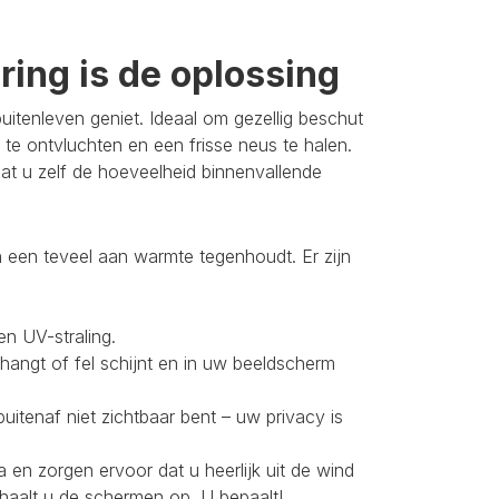
ing is de oplossing
itenleven geniet. Ideaal om gezellig beschut
 te ontvluchten en een frisse neus te halen.
t u zelf de hoeveelheid binnenvallende
 een teveel aan warmte tegenhoudt. Er zijn
en UV-straling.
 hangt of fel schijnt en in uw beeldscherm
buitenaf niet zichtbaar bent – uw privacy is
 en zorgen ervoor dat u heerlijk uit de wind
 haalt u de schermen op. U bepaalt!