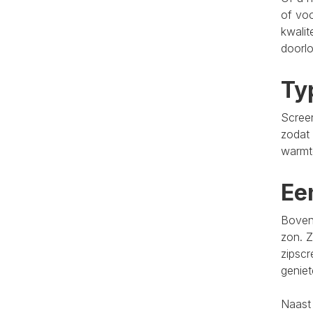
of voo
kwalit
doorlo
Ty
Screen
zodat 
warmt
Ee
Bovend
zon. Z
zipscr
genie
Naast