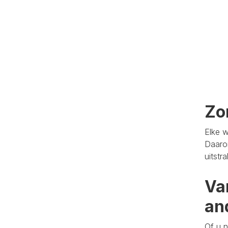
Zo
Elke w
Daaro
uitstr
Va
an
Of u n