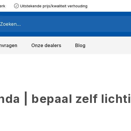
erk
Uitstekende prijs/kwaliteit verhouding
nvragen
Onze dealers
Blog
a | bepaal zelf licht