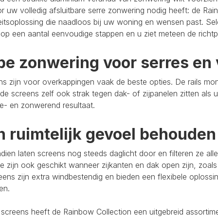
r uw volledig afsluitbare serre zonwering nodig heeft: de Rain
eitsoplossing die naadloos bij uw woning en wensen past. Se
op een aantal eenvoudige stappen en u ziet meteen de richtpr
pe zonwering voor serres en 
s zijn voor overkappingen vaak de beste opties. De rails mo
de screens zelf ook strak tegen dak- of zijpanelen zitten als 
e- en zonwerend resultaat.
n ruimtelijk gevoel behouden
ien laten screens nog steeds daglicht door en filteren ze al
e zijn ook geschikt wanneer zijkanten en dak open zijn, zoals
eens zijn extra windbestendig en bieden een flexibele oploss
ten.
 screens heeft de Rainbow Collection een uitgebreid assort