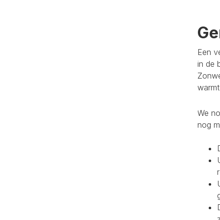
Ge
Een ve
in de 
Zonwe
warmte
We noe
nog m