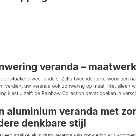
nwering veranda – maatwer
oonsituatie is weer anders. Zelfs twee identieke woningen n
m verdient uw veranda ook zonwering op maat. Niet alleen wa
aling kiest u zelf: de Rainbow Collection bevat doeken in versc
n aluminium veranda met zon
dere denkbare stijl
u een strakke aluminium veranda van zonwering wilt voorzien,