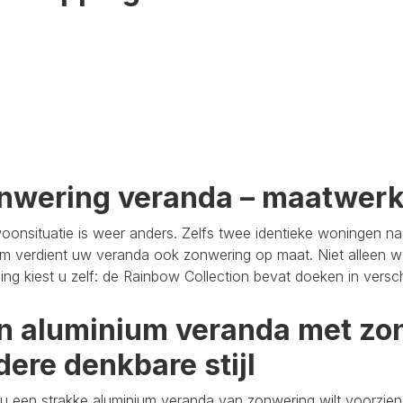
nwering veranda – maatwer
oonsituatie is weer anders. Zelfs twee identieke woningen n
m verdient uw veranda ook zonwering op maat. Niet alleen wa
aling kiest u zelf: de Rainbow Collection bevat doeken in versc
n aluminium veranda met zon
dere denkbare stijl
u een strakke aluminium veranda van zonwering wilt voorzien,