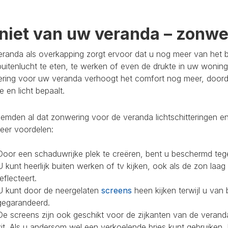
niet van uw veranda – zonwer
randa als overkapping zorgt ervoor dat u nog meer van het bu
buitenlucht te eten, te werken of even de drukte in uw woning
ring voor uw veranda verhoogt het comfort nog meer, doorda
 en licht bepaalt.
mden al dat zonwering voor de veranda lichtschitteringen en
eer voordelen:
Door een schaduwrijke plek te creëren, bent u beschermd teg
U kunt heerlijk buiten werken of tv kijken, ook als de zon laag
reflecteert.
U kunt door de neergelaten
screens
heen kijken terwijl u van 
gegarandeerd.
De screens zijn ook geschikt voor de zijkanten van de veranda
zit. Als u andersom wel een verkoelende bries kunt gebruiken,