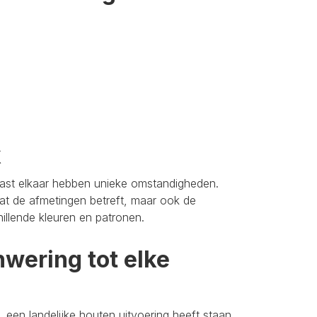
k
aast elkaar hebben unieke omstandigheden.
t de afmetingen betreft, maar ook de
hillende kleuren en patronen.
wering tot elke
 een landelijke houten uitvoering heeft staan