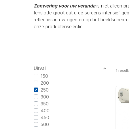
Zonwering voor uw veranda
is niet alleen p
tenslotte groot dat u de screens intensief g
reflecties in uw ogen en op het beeldscherm 
onze productenselectie.
Uitval
1
result
150
200
250
300
350
400
450
500