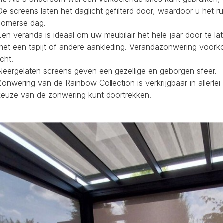
De screens laten het daglicht gefilterd door, waardoor u het r
zomerse dag.
Een veranda is ideaal om uw meubilair het hele jaar door te la
met een tapijt of andere aankleding. Verandazonwering voork
icht.
Neergelaten screens geven een gezellige en geborgen sfeer.
Zonwering van de Rainbow Collection is verkrijgbaar in allerl
keuze van de zonwering kunt doortrekken.