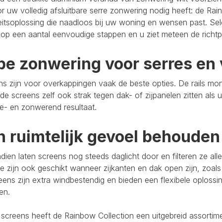
r uw volledig afsluitbare serre zonwering nodig heeft: de Rain
eitsoplossing die naadloos bij uw woning en wensen past. Se
op een aantal eenvoudige stappen en u ziet meteen de richtpr
pe zonwering voor serres en 
s zijn voor overkappingen vaak de beste opties. De rails mo
de screens zelf ook strak tegen dak- of zijpanelen zitten als 
e- en zonwerend resultaat.
n ruimtelijk gevoel behouden
ien laten screens nog steeds daglicht door en filteren ze al
e zijn ook geschikt wanneer zijkanten en dak open zijn, zoals
eens zijn extra windbestendig en bieden een flexibele oploss
ten.
 screens heeft de Rainbow Collection een uitgebreid assort