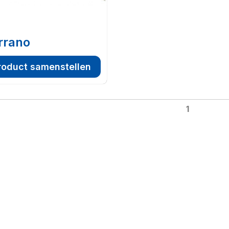
rrano
roduct samenstellen
1