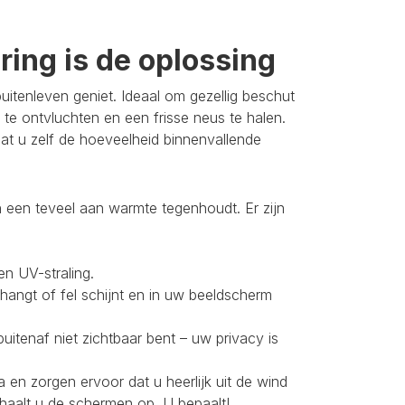
ing is de oplossing
itenleven geniet. Ideaal om gezellig beschut
 te ontvluchten en een frisse neus te halen.
t u zelf de hoeveelheid binnenvallende
 een teveel aan warmte tegenhoudt. Er zijn
en UV-straling.
 hangt of fel schijnt en in uw beeldscherm
buitenaf niet zichtbaar bent – uw privacy is
 en zorgen ervoor dat u heerlijk uit de wind
 haalt u de schermen op. U bepaalt!