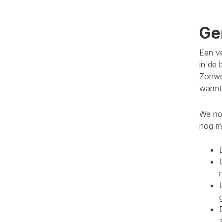
Ge
Een ve
in de 
Zonwe
warmte
We noe
nog m