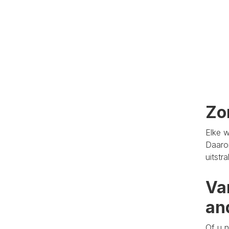
Zo
Elke w
Daaro
uitstr
Va
an
Of u n