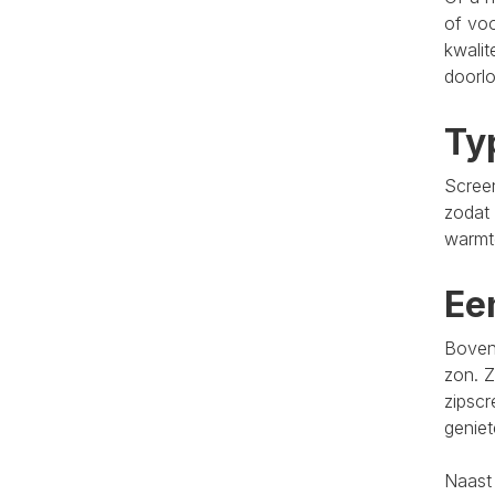
of voo
kwalit
doorlo
Ty
Screen
zodat 
warmt
Ee
Bovend
zon. Z
zipscr
genie
Naast