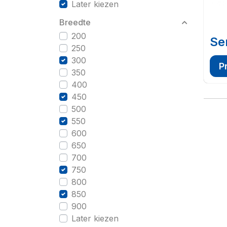
Later kiezen
Breedte
200
Se
250
300
P
350
400
450
500
550
600
650
700
750
800
850
900
Later kiezen