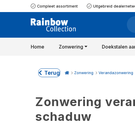
Compleet assortiment
Uitgebreid dealernetw
Home
Zonwering
Doekstalen aa
Terug
Zonwering
Verandazonwering
Zonwering verand
schaduw