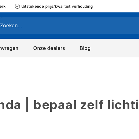
erk
Uitstekende prijs/kwaliteit verhouding
nvragen
Onze dealers
Blog
a | bepaal zelf licht