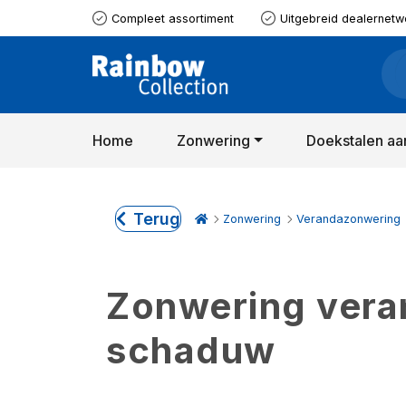
Compleet assortiment
Uitgebreid dealernetw
Home
Zonwering
Doekstalen aa
Terug
Zonwering
Verandazonwering
Zonwering verand
schaduw