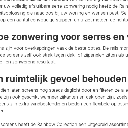
r uw volledig afsluitbare serre zonwering nodig heeft: de Rain
eitsoplossing die naadloos bij uw woning en wensen past. Se
op een aantal eenvoudige stappen en u ziet meteen de richtpr
pe zonwering voor serres en 
s zijn voor overkappingen vaak de beste opties. De rails mo
de screens zelf ook strak tegen dak- of zijpanelen zitten als 
e- en zonwerend resultaat.
n ruimtelijk gevoel behouden
ien laten screens nog steeds daglicht door en filteren ze al
e zijn ook geschikt wanneer zijkanten en dak open zijn, zoals
eens zijn extra windbestendig en bieden een flexibele oploss
ten.
 screens heeft de Rainbow Collection een uitgebreid assort