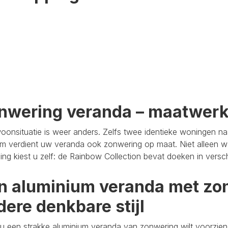
nwering veranda – maatwer
oonsituatie is weer anders. Zelfs twee identieke woningen n
m verdient uw veranda ook zonwering op maat. Niet alleen wa
aling kiest u zelf: de Rainbow Collection bevat doeken in versc
n aluminium veranda met zon
dere denkbare stijl
u een strakke aluminium veranda van zonwering wilt voorzien,