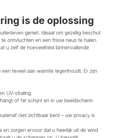
ing is de oplossing
itenleven geniet. Ideaal om gezellig beschut
 te ontvluchten en een frisse neus te halen.
t u zelf de hoeveelheid binnenvallende
 een teveel aan warmte tegenhoudt. Er zijn
en UV-straling.
 hangt of fel schijnt en in uw beeldscherm
buitenaf niet zichtbaar bent – uw privacy is
 en zorgen ervoor dat u heerlijk uit de wind
 haalt u de schermen op. U bepaalt!