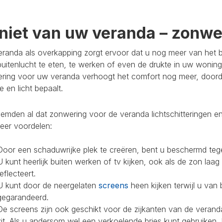
niet van uw veranda – zonwer
randa als overkapping zorgt ervoor dat u nog meer van het bu
buitenlucht te eten, te werken of even de drukte in uw woning
ring voor uw veranda verhoogt het comfort nog meer, doorda
 en licht bepaalt.
mden al dat zonwering voor de veranda lichtschitteringen en
eer voordelen:
Door een schaduwrijke plek te creëren, bent u beschermd teg
U kunt heerlijk buiten werken of tv kijken, ook als de zon laag
reflecteert.
U kunt door de neergelaten
screens
heen kijken terwijl u van 
gegarandeerd.
De screens zijn ook geschikt voor de zijkanten van de veranda
zit. Als u andersom wel een verkoelende bries kunt gebruiken,