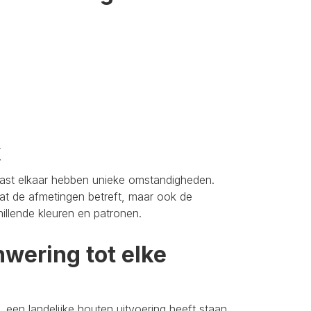
k
aast elkaar hebben unieke omstandigheden.
t de afmetingen betreft, maar ook de
hillende kleuren en patronen.
wering tot elke
 een landelijke houten uitvoering heeft staan