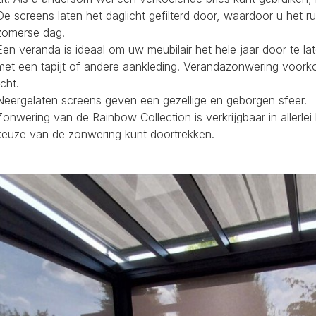
De screens laten het daglicht gefilterd door, waardoor u het r
zomerse dag.
Een veranda is ideaal om uw meubilair het hele jaar door te la
met een tapijt of andere aankleding. Verandazonwering voork
icht.
Neergelaten screens geven een gezellige en geborgen sfeer.
Zonwering van de Rainbow Collection is verkrijgbaar in allerl
keuze van de zonwering kunt doortrekken.