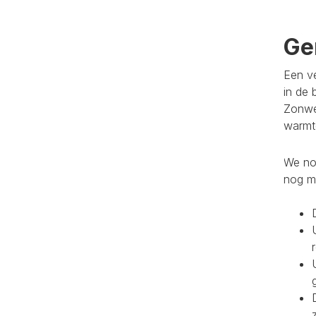
Ge
Een ve
in de 
Zonwe
warmte
We noe
nog m