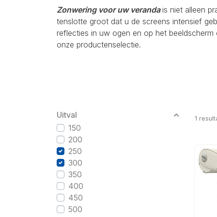
Zonwering voor uw veranda
is niet alleen p
tenslotte groot dat u de screens intensief g
reflecties in uw ogen en op het beeldscherm 
onze productenselectie.
Uitval
1
result
150
200
250
300
350
400
450
500