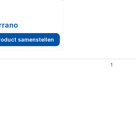
rrano
roduct samenstellen
1