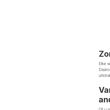
Zo
Elke w
Daaro
uitstr
Va
an
Of u n