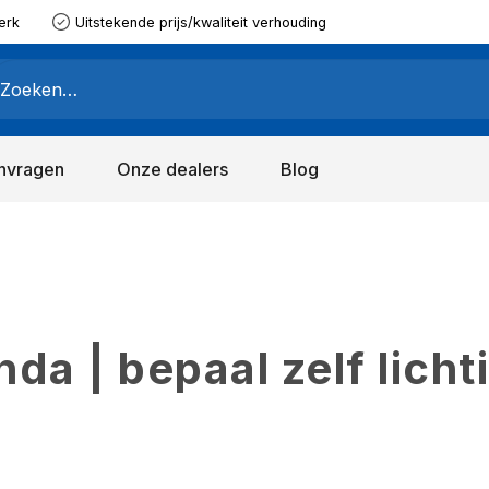
erk
Uitstekende prijs/kwaliteit verhouding
nvragen
Onze dealers
Blog
a | bepaal zelf licht