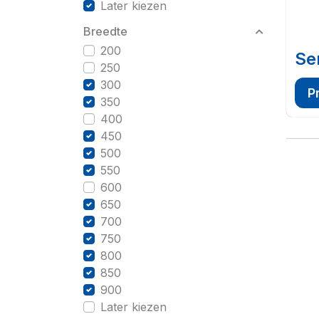
Later kiezen
Breedte
200
Se
250
300
P
350
400
450
500
550
600
650
700
750
800
850
900
Later kiezen