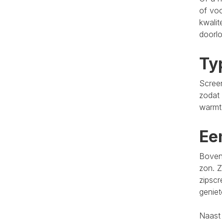
of voo
kwalit
doorlo
Ty
Screen
zodat 
warmt
Ee
Bovend
zon. Z
zipscr
genie
Naast