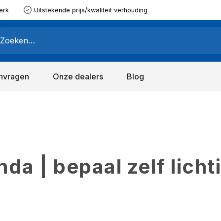
erk
Uitstekende prijs/kwaliteit verhouding
nvragen
Onze dealers
Blog
a | bepaal zelf licht