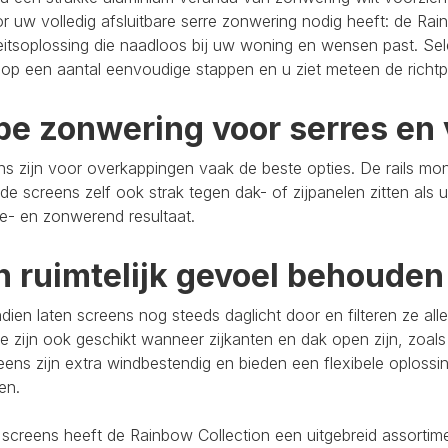
r uw volledig afsluitbare serre zonwering nodig heeft: de Rain
eitsoplossing die naadloos bij uw woning en wensen past. Se
op een aantal eenvoudige stappen en u ziet meteen de richtpr
pe zonwering voor serres en 
s zijn voor overkappingen vaak de beste opties. De rails mo
de screens zelf ook strak tegen dak- of zijpanelen zitten als 
e- en zonwerend resultaat.
n ruimtelijk gevoel behouden
ien laten screens nog steeds daglicht door en filteren ze al
e zijn ook geschikt wanneer zijkanten en dak open zijn, zoals
eens zijn extra windbestendig en bieden een flexibele oploss
ten.
 screens heeft de Rainbow Collection een uitgebreid assort