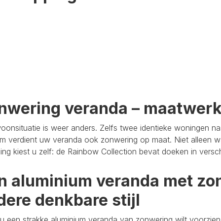
nwering veranda – maatwer
oonsituatie is weer anders. Zelfs twee identieke woningen n
m verdient uw veranda ook zonwering op maat. Niet alleen wa
aling kiest u zelf: de Rainbow Collection bevat doeken in versc
n aluminium veranda met zon
dere denkbare stijl
u een strakke aluminium veranda van zonwering wilt voorzien,