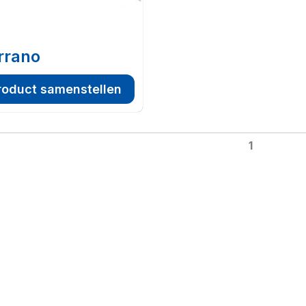
rrano
roduct samenstellen
1