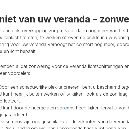
niet van uw veranda – zonwer
randa als overkapping zorgt ervoor dat u nog meer van het bu
buitenlucht te eten, te werken of even de drukte in uw woning
ring voor uw veranda verhoogt het comfort nog meer, doorda
 en licht bepaalt.
mden al dat zonwering voor de veranda lichtschitteringen en
eer voordelen:
Door een schaduwrijke plek te creëren, bent u beschermd teg
U kunt heerlijk buiten werken of tv kijken, ook als de zon laag
reflecteert.
U kunt door de neergelaten
screens
heen kijken terwijl u van 
gegarandeerd.
De screens zijn ook geschikt voor de zijkanten van de veranda
zit. Als u andersom wel een verkoelende bries kunt gebruiken,