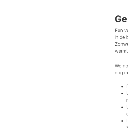
Ge
Een ve
in de 
Zonwe
warmte
We noe
nog m