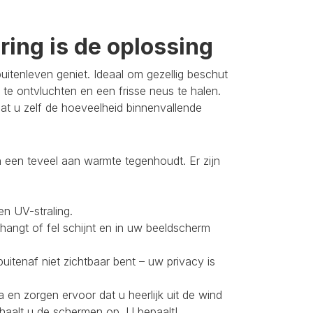
ing is de oplossing
itenleven geniet. Ideaal om gezellig beschut
 te ontvluchten en een frisse neus te halen.
t u zelf de hoeveelheid binnenvallende
 een teveel aan warmte tegenhoudt. Er zijn
en UV-straling.
 hangt of fel schijnt en in uw beeldscherm
buitenaf niet zichtbaar bent – uw privacy is
 en zorgen ervoor dat u heerlijk uit de wind
 haalt u de schermen op. U bepaalt!