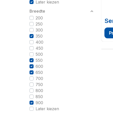
Later kiezen
Breedte
200
Se
250
300
P
350
400
450
500
550
600
650
700
750
800
850
900
Later kiezen