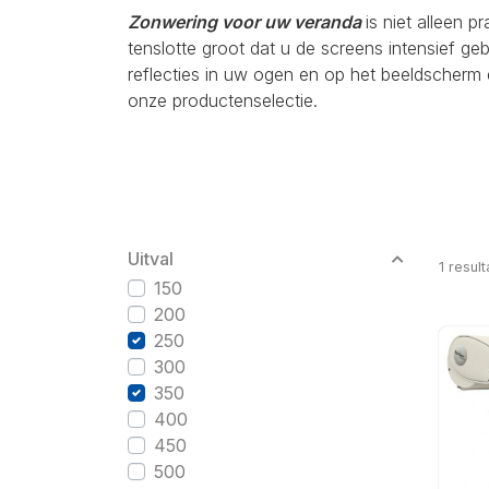
Zonwering voor uw veranda
is niet alleen p
tenslotte groot dat u de screens intensief g
reflecties in uw ogen en op het beeldscherm 
onze productenselectie.
Uitval
1
result
150
200
250
300
350
400
450
500