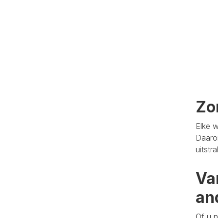
Zo
Elke w
Daaro
uitstr
Va
an
Of u n