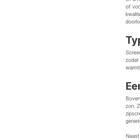
of voo
kwalit
doorlo
Ty
Screen
zodat 
warmt
Ee
Bovend
zon. Z
zipscr
genie
Naast