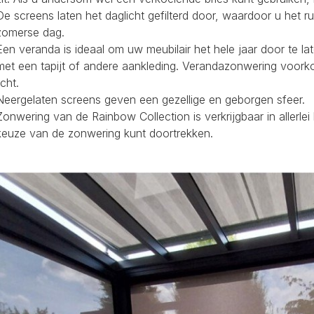
De screens laten het daglicht gefilterd door, waardoor u het r
zomerse dag.
Een veranda is ideaal om uw meubilair het hele jaar door te la
met een tapijt of andere aankleding. Verandazonwering voork
icht.
Neergelaten screens geven een gezellige en geborgen sfeer.
Zonwering van de Rainbow Collection is verkrijgbaar in allerl
keuze van de zonwering kunt doortrekken.