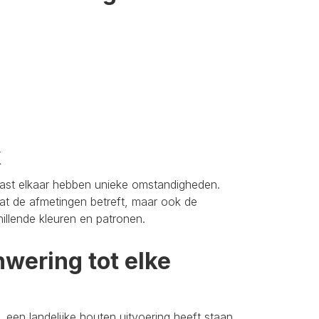
k
aast elkaar hebben unieke omstandigheden.
t de afmetingen betreft, maar ook de
hillende kleuren en patronen.
wering tot elke
 een landelijke houten uitvoering heeft staan