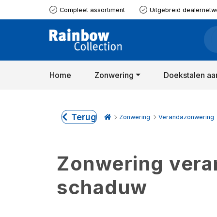
Compleet assortiment
Uitgebreid dealernetw
Home
Zonwering
Doekstalen aa
Terug
Zonwering
Verandazonwering
Zonwering verand
schaduw