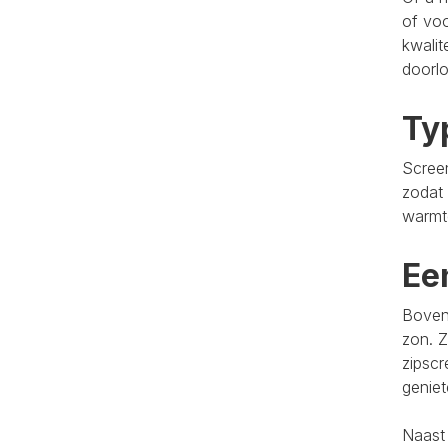
of voo
kwalit
doorlo
Ty
Screen
zodat 
warmt
Ee
Bovend
zon. Z
zipscr
genie
Naast