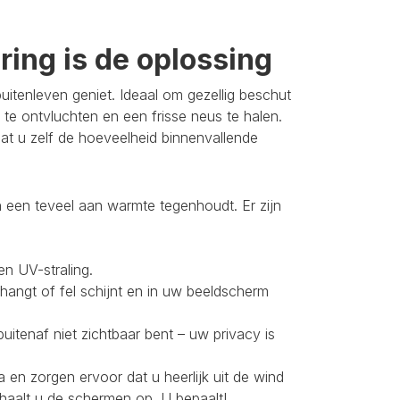
ing is de oplossing
itenleven geniet. Ideaal om gezellig beschut
 te ontvluchten en een frisse neus te halen.
t u zelf de hoeveelheid binnenvallende
 een teveel aan warmte tegenhoudt. Er zijn
en UV-straling.
 hangt of fel schijnt en in uw beeldscherm
buitenaf niet zichtbaar bent – uw privacy is
 en zorgen ervoor dat u heerlijk uit de wind
 haalt u de schermen op. U bepaalt!