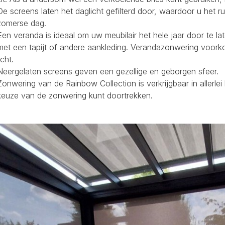
De screens laten het daglicht gefilterd door, waardoor u het r
zomerse dag.
Een veranda is ideaal om uw meubilair het hele jaar door te la
met een tapijt of andere aankleding. Verandazonwering voork
icht.
Neergelaten screens geven een gezellige en geborgen sfeer.
Zonwering van de Rainbow Collection is verkrijgbaar in allerl
keuze van de zonwering kunt doortrekken.