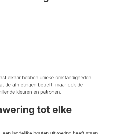
k
aast elkaar hebben unieke omstandigheden.
t de afmetingen betreft, maar ook de
hillende kleuren en patronen.
wering tot elke
 een landelijke houten uitvoering heeft staan