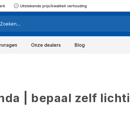
erk
Uitstekende prijs/kwaliteit verhouding
nvragen
Onze dealers
Blog
a | bepaal zelf licht