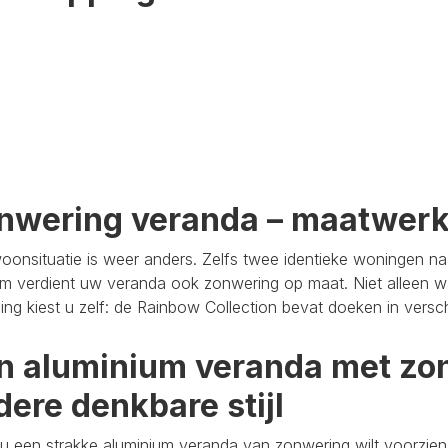
nwering veranda – maatwer
oonsituatie is weer anders. Zelfs twee identieke woningen n
m verdient uw veranda ook zonwering op maat. Niet alleen wa
aling kiest u zelf: de Rainbow Collection bevat doeken in versc
n aluminium veranda met zon
dere denkbare stijl
u een strakke aluminium veranda van zonwering wilt voorzien,