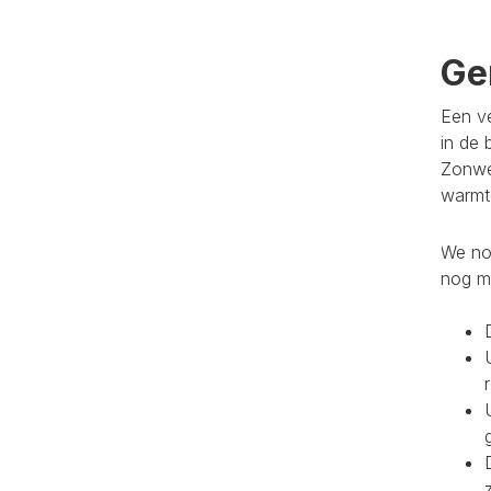
Ge
Een ve
in de 
Zonwe
warmte
We noe
nog m