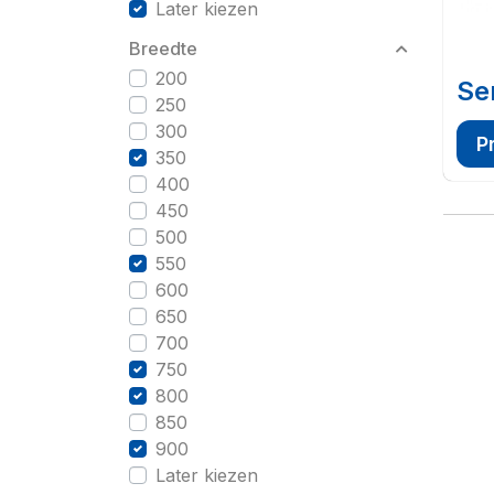
Later kiezen
Breedte
200
Se
250
300
P
350
400
450
500
550
600
650
700
750
800
850
900
Later kiezen