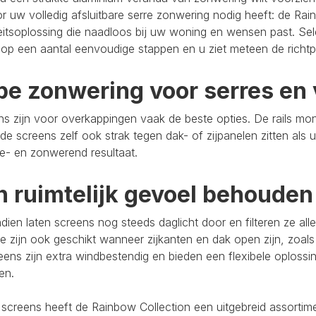
r uw volledig afsluitbare serre zonwering nodig heeft: de Rain
eitsoplossing die naadloos bij uw woning en wensen past. Se
op een aantal eenvoudige stappen en u ziet meteen de richtpr
pe zonwering voor serres en 
s zijn voor overkappingen vaak de beste opties. De rails mo
de screens zelf ook strak tegen dak- of zijpanelen zitten als 
e- en zonwerend resultaat.
n ruimtelijk gevoel behouden
ien laten screens nog steeds daglicht door en filteren ze al
e zijn ook geschikt wanneer zijkanten en dak open zijn, zoals
eens zijn extra windbestendig en bieden een flexibele oploss
ten.
 screens heeft de Rainbow Collection een uitgebreid assort