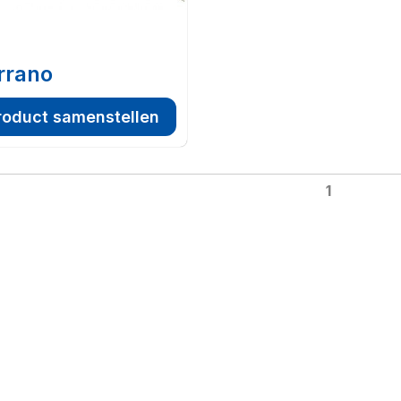
rrano
roduct samenstellen
1