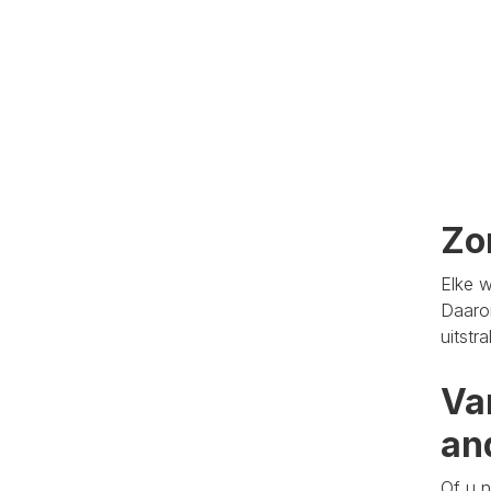
Zo
Elke w
Daaro
uitstr
Va
an
Of u n