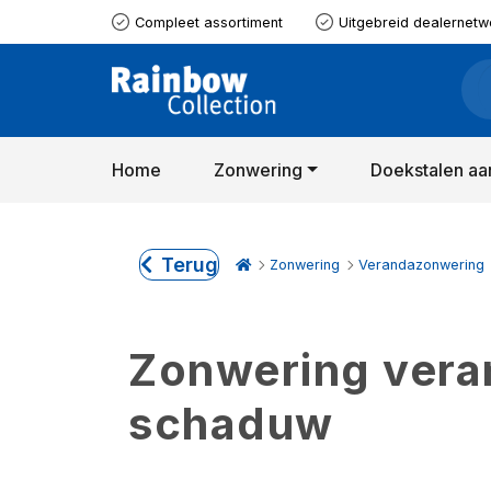
Compleet assortiment
Uitgebreid dealernetw
Home
Zonwering
Doekstalen aa
Terug
Zonwering
Verandazonwering
Zonwering verand
schaduw