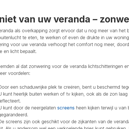
niet van uw veranda – zonwer
randa als overkapping zorgt ervoor dat u nog meer van het bu
buitenlucht te eten, te werken of even de drukte in uw woning
ring voor uw veranda verhoogt het comfort nog meer, doorda
 en licht bepaalt.
mden al dat zonwering voor de veranda lichtschitteringen en
eer voordelen:
Door een schaduwrijke plek te creëren, bent u beschermd teg
U kunt heerlijk buiten werken of tv kijken, ook als de zon laag
reflecteert.
U kunt door de neergelaten
screens
heen kijken terwijl u van 
gegarandeerd.
De screens zijn ook geschikt voor de zijkanten van de veranda
zit. Als u andersom wel een verkoelende bries kunt gebruiken,