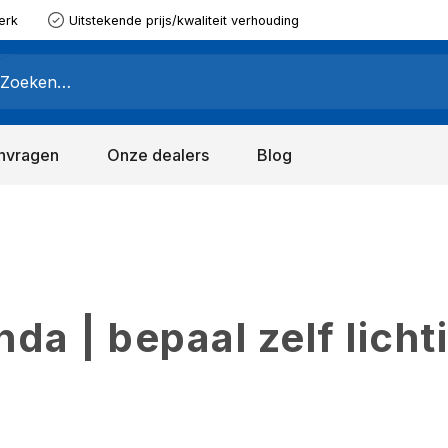
erk
Uitstekende prijs/kwaliteit verhouding
nvragen
Onze dealers
Blog
a | bepaal zelf licht