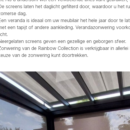
De screens laten het daglicht gefilterd door, waardoor u het r
zomerse dag.
Een veranda is ideaal om uw meubilair het hele jaar door te la
met een tapijt of andere aankleding. Verandazonwering voork
icht.
Neergelaten screens geven een gezellige en geborgen sfeer.
Zonwering van de Rainbow Collection is verkrijgbaar in allerl
keuze van de zonwering kunt doortrekken.