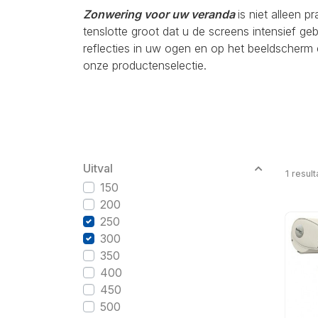
Zonwering voor uw veranda
is niet alleen p
tenslotte groot dat u de screens intensief g
reflecties in uw ogen en op het beeldscherm 
onze productenselectie.
Uitval
1
result
150
200
250
300
350
400
450
500