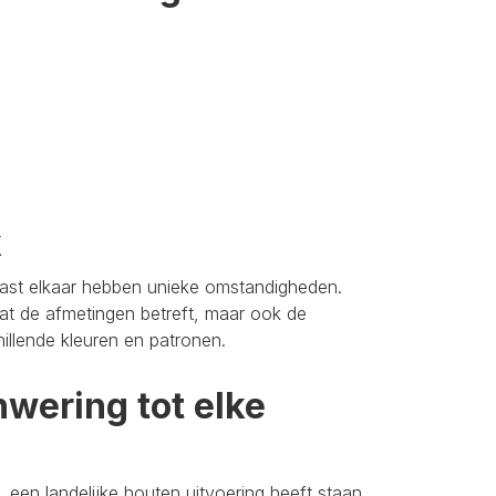
k
aast elkaar hebben unieke omstandigheden.
t de afmetingen betreft, maar ook de
hillende kleuren en patronen.
wering tot elke
 een landelijke houten uitvoering heeft staan