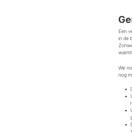
Ge
Een ve
in de 
Zonwe
warmte
We noe
nog m