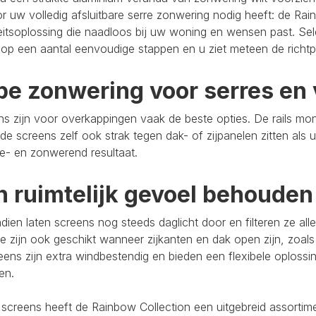
r uw volledig afsluitbare serre zonwering nodig heeft: de Rain
eitsoplossing die naadloos bij uw woning en wensen past. Se
op een aantal eenvoudige stappen en u ziet meteen de richtpr
pe zonwering voor serres en 
s zijn voor overkappingen vaak de beste opties. De rails mo
de screens zelf ook strak tegen dak- of zijpanelen zitten als 
e- en zonwerend resultaat.
n ruimtelijk gevoel behouden
ien laten screens nog steeds daglicht door en filteren ze al
e zijn ook geschikt wanneer zijkanten en dak open zijn, zoals
eens zijn extra windbestendig en bieden een flexibele oploss
ten.
 screens heeft de Rainbow Collection een uitgebreid assort