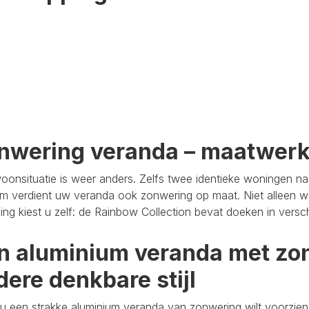
nwering veranda – maatwer
oonsituatie is weer anders. Zelfs twee identieke woningen n
m verdient uw veranda ook zonwering op maat. Niet alleen wa
aling kiest u zelf: de Rainbow Collection bevat doeken in versc
n aluminium veranda met zon
dere denkbare stijl
u een strakke aluminium veranda van zonwering wilt voorzien,