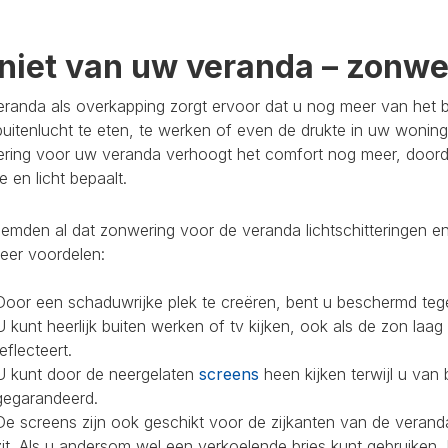
niet van uw veranda – zonwer
randa als overkapping zorgt ervoor dat u nog meer van het bu
buitenlucht te eten, te werken of even de drukte in uw woning
ring voor uw veranda verhoogt het comfort nog meer, doorda
 en licht bepaalt.
mden al dat zonwering voor de veranda lichtschitteringen en
eer voordelen:
Door een schaduwrijke plek te creëren, bent u beschermd teg
U kunt heerlijk buiten werken of tv kijken, ook als de zon laag
reflecteert.
U kunt door de neergelaten
screens
heen kijken terwijl u van 
gegarandeerd.
De screens zijn ook geschikt voor de zijkanten van de veranda
zit. Als u andersom wel een verkoelende bries kunt gebruiken,