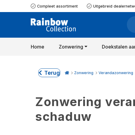
Compleet assortiment
Uitgebreid dealernetw
Home
Zonwering
Doekstalen aa
Terug
Zonwering
Verandazonwering
Zonwering verand
schaduw