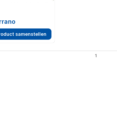
rrano
roduct samenstellen
1