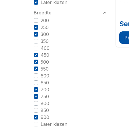
Later kiezen
Breedte
200
Se
250
300
P
350
400
450
500
550
600
650
700
750
800
850
900
Later kiezen