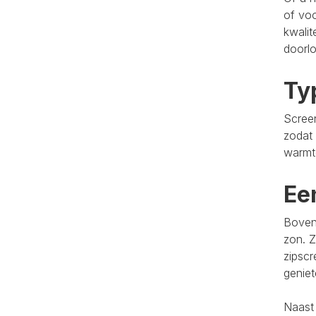
of voo
kwalit
doorlo
Ty
Screen
zodat 
warmt
Ee
Bovend
zon. Z
zipscr
genie
Naast