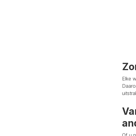
Zo
Elke w
Daaro
uitstr
Va
an
Of u n