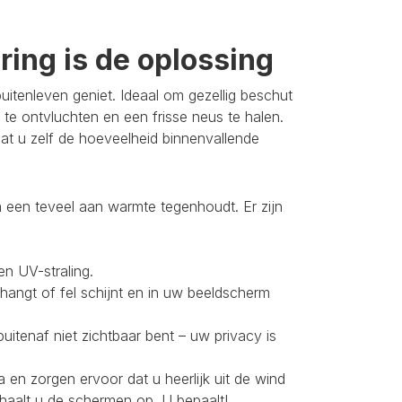
ing is de oplossing
itenleven geniet. Ideaal om gezellig beschut
 te ontvluchten en een frisse neus te halen.
t u zelf de hoeveelheid binnenvallende
 een teveel aan warmte tegenhoudt. Er zijn
en UV-straling.
 hangt of fel schijnt en in uw beeldscherm
buitenaf niet zichtbaar bent – uw privacy is
 en zorgen ervoor dat u heerlijk uit de wind
 haalt u de schermen op. U bepaalt!