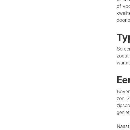
of voo
kwalit
doorlo
Ty
Screen
zodat 
warmt
Ee
Bovend
zon. Z
zipscr
genie
Naast