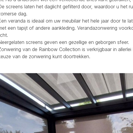
De screens laten het daglicht gefilterd door, waardoor u het r
zomerse dag.
Een veranda is ideaal om uw meubilair het hele jaar door te la
met een tapijt of andere aankleding. Verandazonwering voork
icht.
Neergelaten screens geven een gezellige en geborgen sfeer.
Zonwering van de Rainbow Collection is verkrijgbaar in allerl
keuze van de zonwering kunt doortrekken.