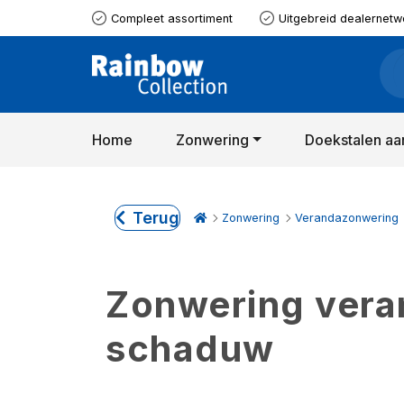
Compleet assortiment
Uitgebreid dealernetw
Home
Zonwering
Doekstalen aa
Terug
Zonwering
Verandazonwering
Zonwering verand
schaduw