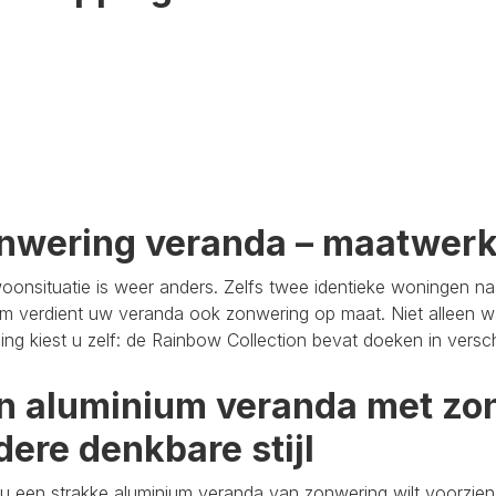
nwering veranda – maatwer
oonsituatie is weer anders. Zelfs twee identieke woningen n
m verdient uw veranda ook zonwering op maat. Niet alleen wa
aling kiest u zelf: de Rainbow Collection bevat doeken in versc
n aluminium veranda met zon
dere denkbare stijl
u een strakke aluminium veranda van zonwering wilt voorzien,