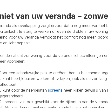
niet van uw veranda – zonwer
randa als overkapping zorgt ervoor dat u nog meer van het bu
buitenlucht te eten, te werken of even de drukte in uw woning
ring voor uw veranda verhoogt het comfort nog meer, doorda
 en licht bepaalt.
mden al dat zonwering voor de veranda lichtschitteringen en
eer voordelen:
Door een schaduwrijke plek te creëren, bent u beschermd teg
U kunt heerlijk buiten werken of tv kijken, ook als de zon laag
reflecteert.
U kunt door de neergelaten
screens
heen kijken terwijl u van 
gegarandeerd.
De screens zijn ook geschikt voor de zijkanten van de veranda
zit. Als u andersom wel een verkoelende bries kunt gebruiken,