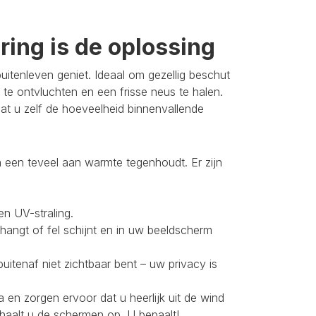
ing is de oplossing
itenleven geniet. Ideaal om gezellig beschut
 te ontvluchten en een frisse neus te halen.
t u zelf de hoeveelheid binnenvallende
 een teveel aan warmte tegenhoudt. Er zijn
en UV-straling.
 hangt of fel schijnt en in uw beeldscherm
buitenaf niet zichtbaar bent – uw privacy is
 en zorgen ervoor dat u heerlijk uit de wind
 haalt u de schermen op. U bepaalt!