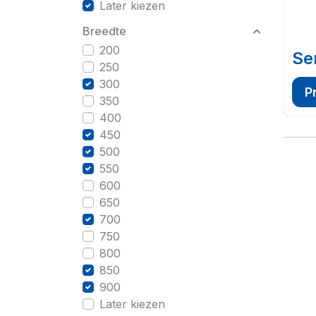
Later kiezen
Breedte
200
Se
250
300
P
350
400
450
500
550
600
650
700
750
800
850
900
Later kiezen