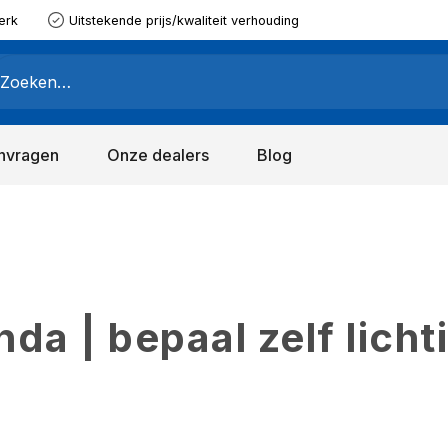
erk
Uitstekende prijs/kwaliteit verhouding
nvragen
Onze dealers
Blog
a | bepaal zelf licht