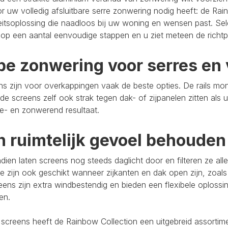
r uw volledig afsluitbare serre zonwering nodig heeft: de Rain
eitsoplossing die naadloos bij uw woning en wensen past. Se
op een aantal eenvoudige stappen en u ziet meteen de richtpr
pe zonwering voor serres en 
s zijn voor overkappingen vaak de beste opties. De rails mo
de screens zelf ook strak tegen dak- of zijpanelen zitten als 
e- en zonwerend resultaat.
n ruimtelijk gevoel behouden
ien laten screens nog steeds daglicht door en filteren ze al
e zijn ook geschikt wanneer zijkanten en dak open zijn, zoals
eens zijn extra windbestendig en bieden een flexibele oploss
ten.
 screens heeft de Rainbow Collection een uitgebreid assort