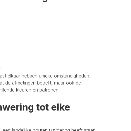
k
aast elkaar hebben unieke omstandigheden.
t de afmetingen betreft, maar ook de
hillende kleuren en patronen.
wering tot elke
 een landelijke houten uitvoering heeft staan