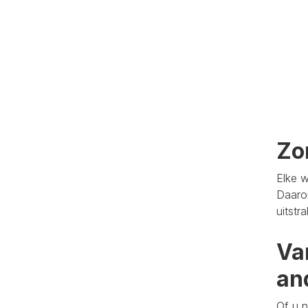
Zo
Elke w
Daaro
uitstr
Va
an
Of u n