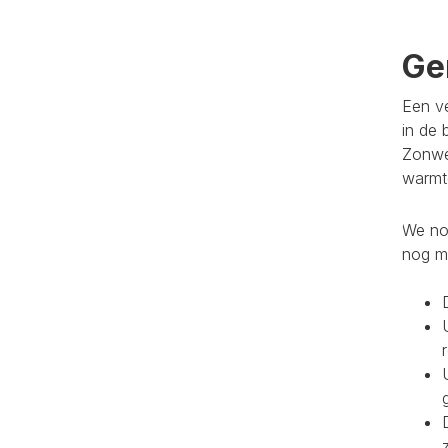
Ge
Een ve
in de 
Zonwe
warmte
We noe
nog m