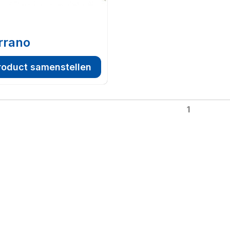
rrano
roduct samenstellen
1