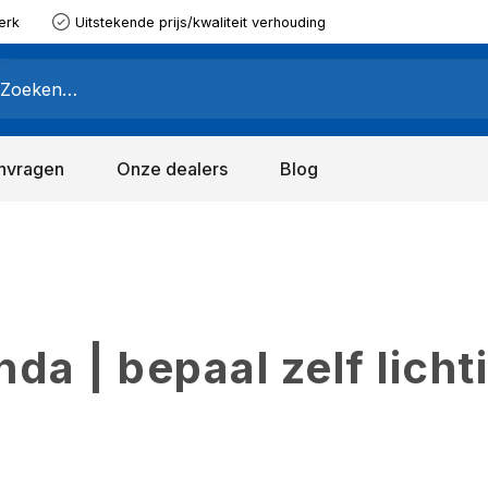
erk
Uitstekende prijs/kwaliteit verhouding
nvragen
Onze dealers
Blog
a | bepaal zelf licht