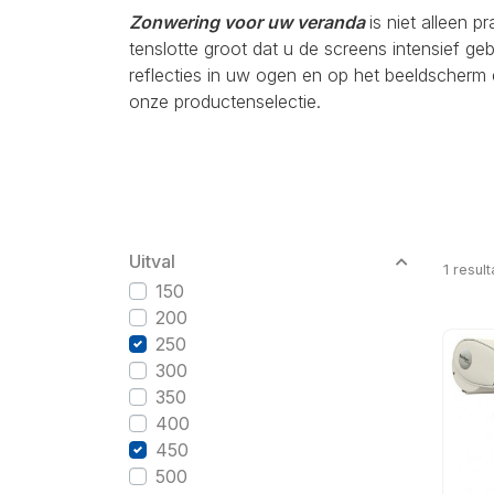
Zonwering voor uw veranda
is niet alleen p
tenslotte groot dat u de screens intensief g
reflecties in uw ogen en op het beeldscherm 
onze productenselectie.
Uitval
1
result
150
200
250
300
350
400
450
500