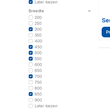
Later kiezen
Breedte
200
Se
250
300
P
350
400
450
500
550
600
650
700
750
800
850
900
Later kiezen