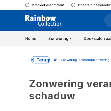
Compleet assortiment
Uitgebreid dealernetw
Home
Zonwering
Doekstalen aa
Terug
Zonwering
Verandazonwering
Zonwering verand
schaduw