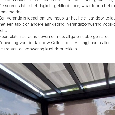
De screens laten het daglicht gefilterd door, waardoor u het r
zomerse dag.
Een veranda is ideaal om uw meubilair het hele jaar door te la
met een tapijt of andere aankleding. Verandazonwering voork
icht.
Neergelaten screens geven een gezellige en geborgen sfeer.
Zonwering van de Rainbow Collection is verkrijgbaar in allerl
keuze van de zonwering kunt doortrekken.