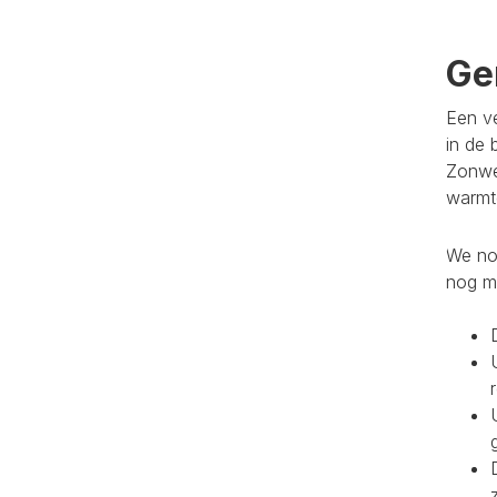
Ge
Een ve
in de 
Zonwe
warmte
We noe
nog m