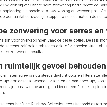
r uw volledig afsluitbare serre zonwering nodig heeft: de Rain
eitsoplossing die naadloos bij uw woning en wensen past. Se
op een aantal eenvoudige stappen en u ziet meteen de richtpr
pe zonwering voor serres en 
s zijn voor overkappingen vaak de beste opties. De rails mo
de screens zelf ook strak tegen dak- of zijpanelen zitten als 
e- en zonwerend resultaat.
n ruimtelijk gevoel behouden
ien laten screens nog steeds daglicht door en filteren ze al
e zijn ook geschikt wanneer zijkanten en dak open zijn, zoals
eens zijn extra windbestendig en bieden een flexibele oploss
ten.
 screens heeft de Rainbow Collection een uitgebreid assort