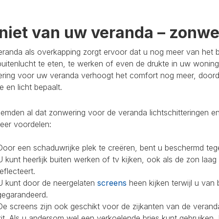
niet van uw veranda – zonwer
randa als overkapping zorgt ervoor dat u nog meer van het bu
buitenlucht te eten, te werken of even de drukte in uw woning
ring voor uw veranda verhoogt het comfort nog meer, doorda
 en licht bepaalt.
mden al dat zonwering voor de veranda lichtschitteringen en
eer voordelen:
Door een schaduwrijke plek te creëren, bent u beschermd teg
U kunt heerlijk buiten werken of tv kijken, ook als de zon laag
reflecteert.
U kunt door de neergelaten
screens
heen kijken terwijl u van 
gegarandeerd.
De screens zijn ook geschikt voor de zijkanten van de veranda
zit. Als u andersom wel een verkoelende bries kunt gebruiken,