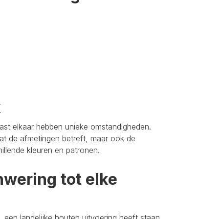
k
aast elkaar hebben unieke omstandigheden.
t de afmetingen betreft, maar ook de
hillende kleuren en patronen.
wering tot elke
 een landelijke houten uitvoering heeft staan