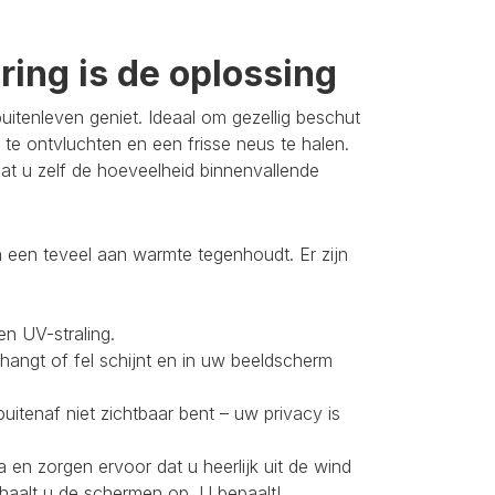
ing is de oplossing
itenleven geniet. Ideaal om gezellig beschut
 te ontvluchten en een frisse neus te halen.
t u zelf de hoeveelheid binnenvallende
 een teveel aan warmte tegenhoudt. Er zijn
en UV-straling.
 hangt of fel schijnt en in uw beeldscherm
buitenaf niet zichtbaar bent – uw privacy is
 en zorgen ervoor dat u heerlijk uit de wind
 haalt u de schermen op. U bepaalt!