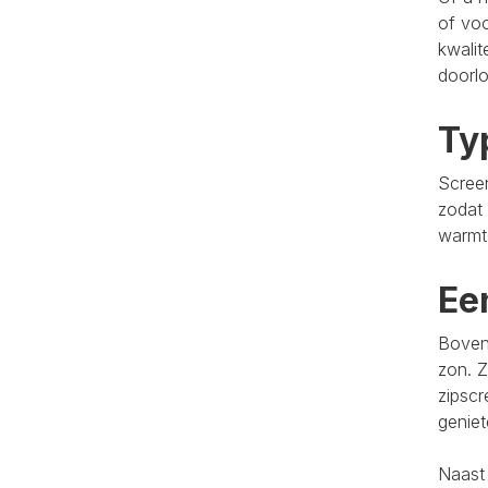
of voo
kwalit
doorlo
Ty
Screen
zodat 
warmt
Ee
Bovend
zon. Z
zipscr
genie
Naast