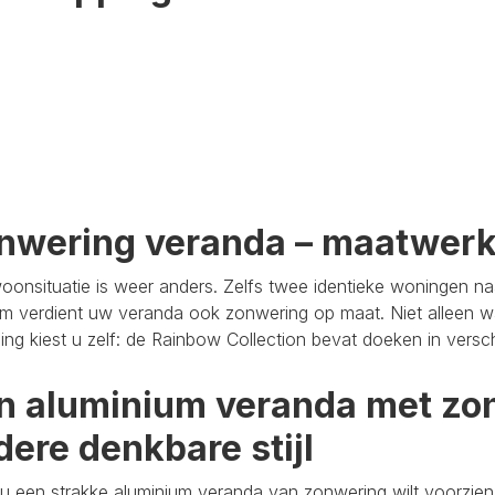
nwering veranda – maatwer
oonsituatie is weer anders. Zelfs twee identieke woningen n
m verdient uw veranda ook zonwering op maat. Niet alleen wa
aling kiest u zelf: de Rainbow Collection bevat doeken in versc
n aluminium veranda met zon
dere denkbare stijl
u een strakke aluminium veranda van zonwering wilt voorzien,