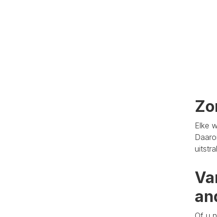
Zo
Elke w
Daaro
uitstr
Va
an
Of u n