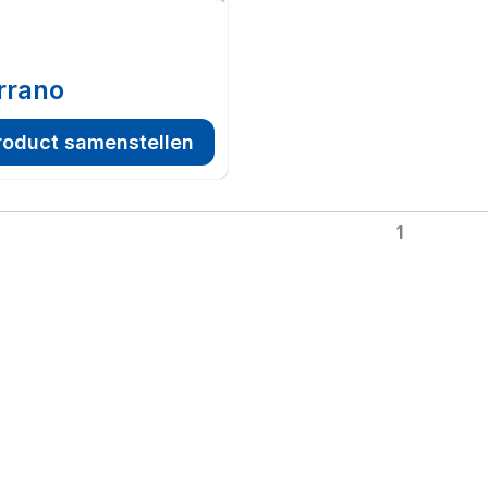
rrano
roduct samenstellen
1