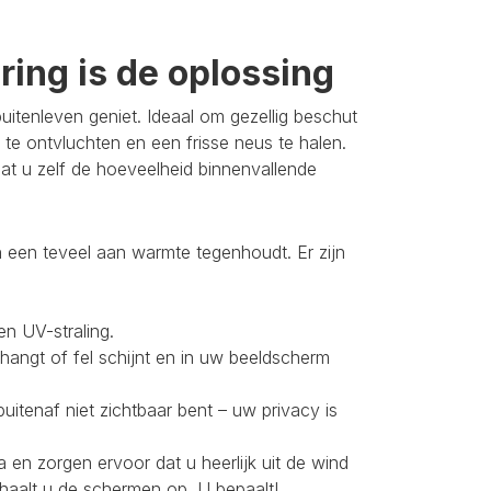
ing is de oplossing
itenleven geniet. Ideaal om gezellig beschut
 te ontvluchten en een frisse neus te halen.
t u zelf de hoeveelheid binnenvallende
 een teveel aan warmte tegenhoudt. Er zijn
en UV-straling.
 hangt of fel schijnt en in uw beeldscherm
buitenaf niet zichtbaar bent – uw privacy is
 en zorgen ervoor dat u heerlijk uit de wind
 haalt u de schermen op. U bepaalt!