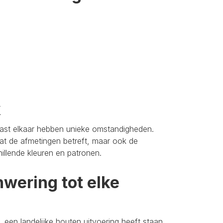
k
aast elkaar hebben unieke omstandigheden.
t de afmetingen betreft, maar ook de
hillende kleuren en patronen.
wering tot elke
 een landelijke houten uitvoering heeft staan