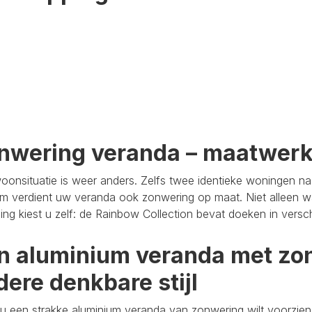
nwering veranda – maatwer
oonsituatie is weer anders. Zelfs twee identieke woningen n
m verdient uw veranda ook zonwering op maat. Niet alleen wa
aling kiest u zelf: de Rainbow Collection bevat doeken in versc
n aluminium veranda met zon
dere denkbare stijl
u een strakke aluminium veranda van zonwering wilt voorzien,