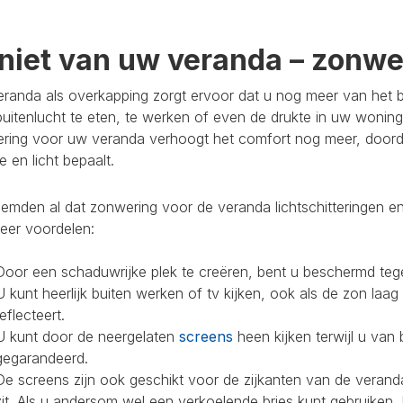
niet van uw veranda – zonwer
randa als overkapping zorgt ervoor dat u nog meer van het bu
buitenlucht te eten, te werken of even de drukte in uw woning
ring voor uw veranda verhoogt het comfort nog meer, doorda
 en licht bepaalt.
mden al dat zonwering voor de veranda lichtschitteringen en
eer voordelen:
Door een schaduwrijke plek te creëren, bent u beschermd teg
U kunt heerlijk buiten werken of tv kijken, ook als de zon laag
reflecteert.
U kunt door de neergelaten
screens
heen kijken terwijl u van 
gegarandeerd.
De screens zijn ook geschikt voor de zijkanten van de veranda
zit. Als u andersom wel een verkoelende bries kunt gebruiken,