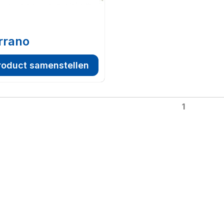
rrano
roduct samenstellen
1