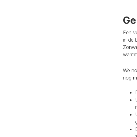
Ge
Een ve
in de 
Zonwe
warmte
We noe
nog m