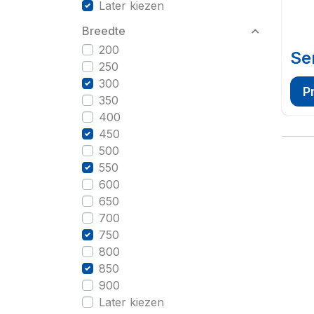
Later kiezen
Breedte
200
Se
250
300
P
350
400
450
500
550
600
650
700
750
800
850
900
Later kiezen