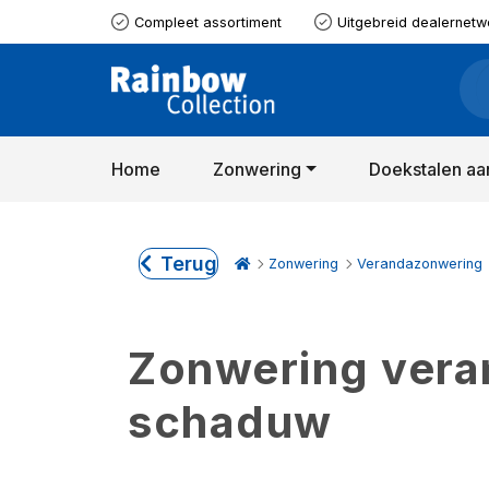
Compleet assortiment
Uitgebreid dealernetw
Home
Zonwering
Doekstalen aa
Terug
Zonwering
Verandazonwering
Zonwering verand
schaduw