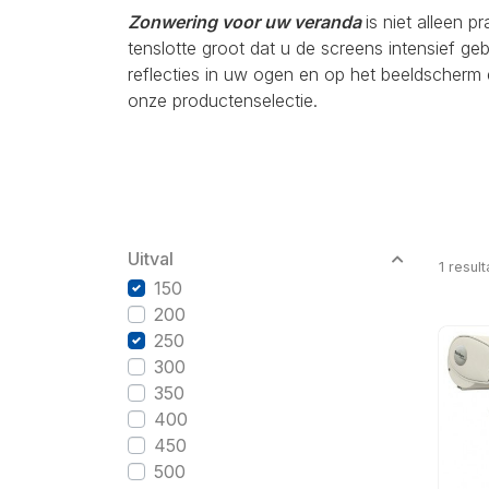
Zonwering voor uw veranda
is niet alleen p
tenslotte groot dat u de screens intensief g
reflecties in uw ogen en op het beeldscherm 
onze productenselectie.
Uitval
1
result
150
200
250
300
350
400
450
500