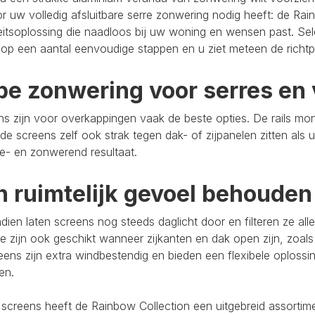
r uw volledig afsluitbare serre zonwering nodig heeft: de Rain
eitsoplossing die naadloos bij uw woning en wensen past. Se
op een aantal eenvoudige stappen en u ziet meteen de richtpr
pe zonwering voor serres en 
s zijn voor overkappingen vaak de beste opties. De rails mo
de screens zelf ook strak tegen dak- of zijpanelen zitten als 
e- en zonwerend resultaat.
n ruimtelijk gevoel behouden
ien laten screens nog steeds daglicht door en filteren ze al
e zijn ook geschikt wanneer zijkanten en dak open zijn, zoals
eens zijn extra windbestendig en bieden een flexibele oploss
ten.
 screens heeft de Rainbow Collection een uitgebreid assort