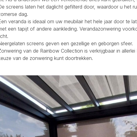
De screens laten het daglicht gefilterd door, waardoor u het r
zomerse dag.
Een veranda is ideaal om uw meubilair het hele jaar door te la
met een tapijt of andere aankleding. Verandazonwering voork
icht.
Neergelaten screens geven een gezellige en geborgen sfeer.
Zonwering van de Rainbow Collection is verkrijgbaar in allerl
keuze van de zonwering kunt doortrekken.