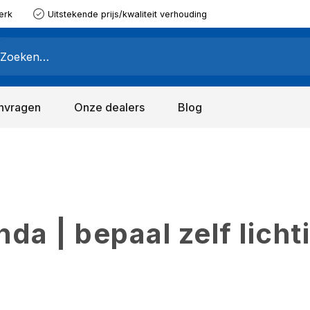
erk
Uitstekende prijs/kwaliteit verhouding
nvragen
Onze dealers
Blog
a | bepaal zelf licht