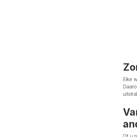
Zo
Elke w
Daaro
uitstr
Va
an
Of u n