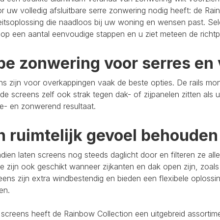
r uw volledig afsluitbare serre zonwering nodig heeft: de Rain
eitsoplossing die naadloos bij uw woning en wensen past. Se
op een aantal eenvoudige stappen en u ziet meteen de richtpr
pe zonwering voor serres en 
s zijn voor overkappingen vaak de beste opties. De rails mo
de screens zelf ook strak tegen dak- of zijpanelen zitten als 
e- en zonwerend resultaat.
n ruimtelijk gevoel behouden
ien laten screens nog steeds daglicht door en filteren ze al
e zijn ook geschikt wanneer zijkanten en dak open zijn, zoals
eens zijn extra windbestendig en bieden een flexibele oploss
ten.
 screens heeft de Rainbow Collection een uitgebreid assort