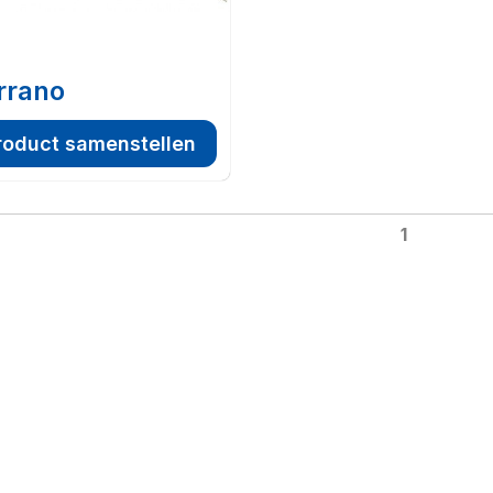
rrano
roduct samenstellen
1