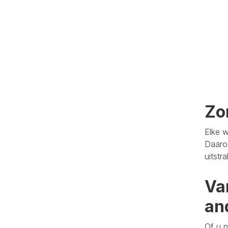
Zo
Elke w
Daaro
uitstr
Va
an
Of u n