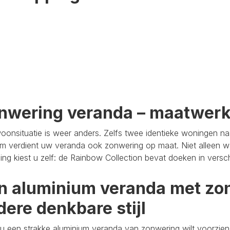
nwering veranda – maatwer
oonsituatie is weer anders. Zelfs twee identieke woningen n
m verdient uw veranda ook zonwering op maat. Niet alleen wa
aling kiest u zelf: de Rainbow Collection bevat doeken in versc
n aluminium veranda met zon
dere denkbare stijl
u een strakke aluminium veranda van zonwering wilt voorzien,