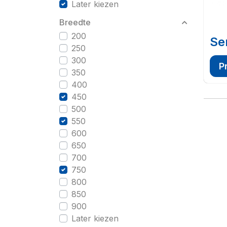
Later kiezen
Breedte
200
Se
250
300
P
350
400
450
500
550
600
650
700
750
800
850
900
Later kiezen