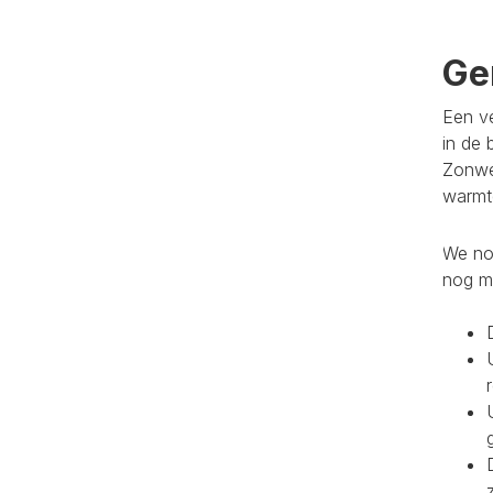
Ge
Een ve
in de 
Zonwe
warmte
We noe
nog m