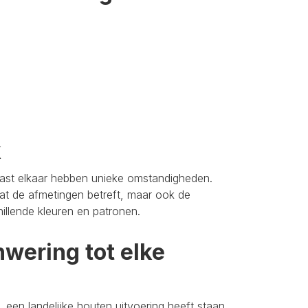
k
aast elkaar hebben unieke omstandigheden.
t de afmetingen betreft, maar ook de
hillende kleuren en patronen.
wering tot elke
 een landelijke houten uitvoering heeft staan