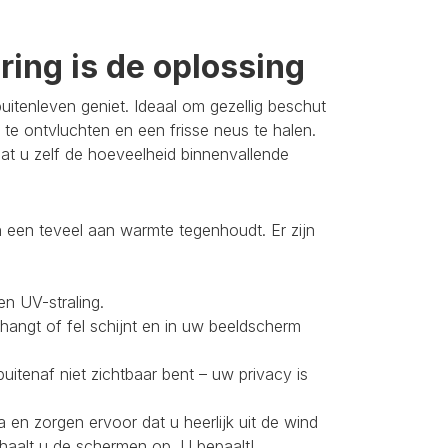
ing is de oplossing
itenleven geniet. Ideaal om gezellig beschut
 te ontvluchten en een frisse neus te halen.
t u zelf de hoeveelheid binnenvallende
 een teveel aan warmte tegenhoudt. Er zijn
en UV-straling.
 hangt of fel schijnt en in uw beeldscherm
buitenaf niet zichtbaar bent – uw privacy is
 en zorgen ervoor dat u heerlijk uit de wind
 haalt u de schermen op. U bepaalt!