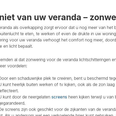
niet van uw veranda – zonwer
randa als overkapping zorgt ervoor dat u nog meer van het bu
buitenlucht te eten, te werken of even de drukte in uw woning
ring voor uw veranda verhoogt het comfort nog meer, doorda
 en licht bepaalt.
mden al dat zonwering voor de veranda lichtschitteringen en
eer voordelen:
Door een schaduwrijke plek te creëren, bent u beschermd teg
U kunt heerlijk buiten werken of tv kijken, ook als de zon laag
reflecteert.
U kunt door de neergelaten
screens
heen kijken terwijl u van 
gegarandeerd.
De screens zijn ook geschikt voor de zijkanten van de veranda
zit. Als u andersom wel een verkoelende bries kunt gebruiken,