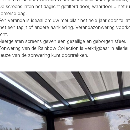
De screens laten het daglicht gefilterd door, waardoor u het r
zomerse dag.
Een veranda is ideaal om uw meubilair het hele jaar door te la
met een tapijt of andere aankleding. Verandazonwering voork
icht.
Neergelaten screens geven een gezellige en geborgen sfeer.
Zonwering van de Rainbow Collection is verkrijgbaar in allerl
keuze van de zonwering kunt doortrekken.