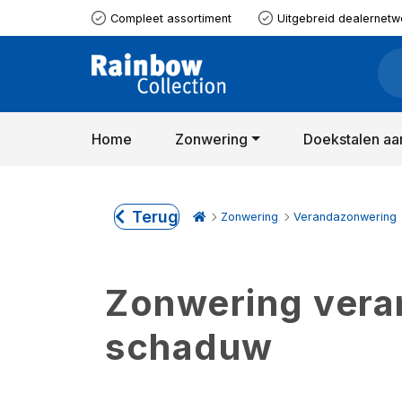
Compleet assortiment
Uitgebreid dealernetw
Home
Zonwering
Doekstalen aa
Terug
Zonwering
Verandazonwering
Zonwering verand
schaduw