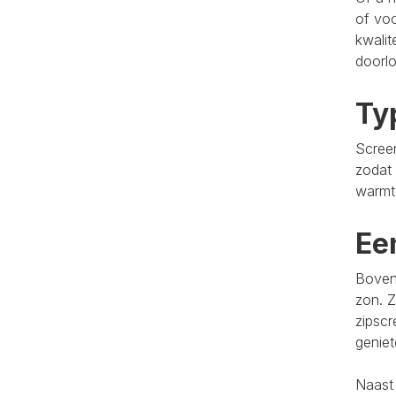
of voo
kwalit
doorlo
Ty
Screen
zodat 
warmt
Ee
Bovend
zon. Z
zipscr
genie
Naast