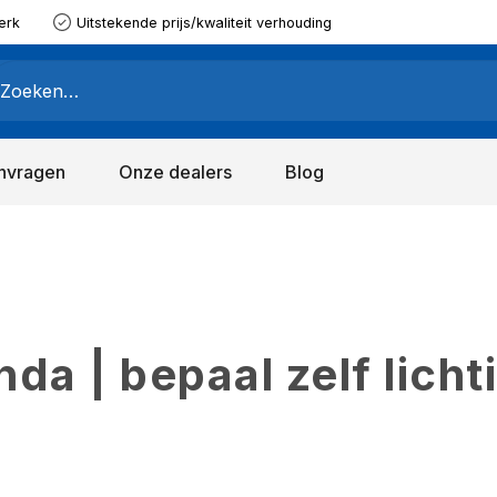
erk
Uitstekende prijs/kwaliteit verhouding
nvragen
Onze dealers
Blog
a | bepaal zelf licht