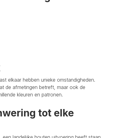
k
aast elkaar hebben unieke omstandigheden.
t de afmetingen betreft, maar ook de
hillende kleuren en patronen.
wering tot elke
 een landelijke houten uitvoering heeft staan