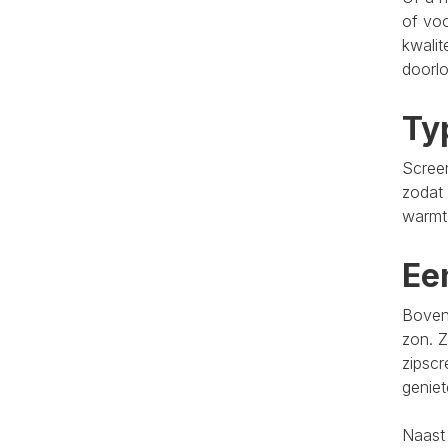
of voo
kwalit
doorlo
Ty
Screen
zodat 
warmt
Ee
Bovend
zon. Z
zipscr
genie
Naast