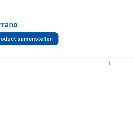
rrano
roduct samenstellen
1