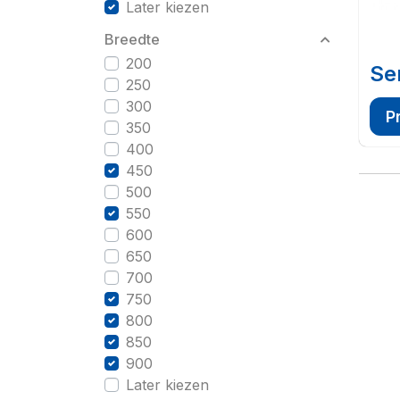
Later kiezen
Breedte
200
Se
250
300
P
350
400
450
500
550
600
650
700
750
800
850
900
Later kiezen