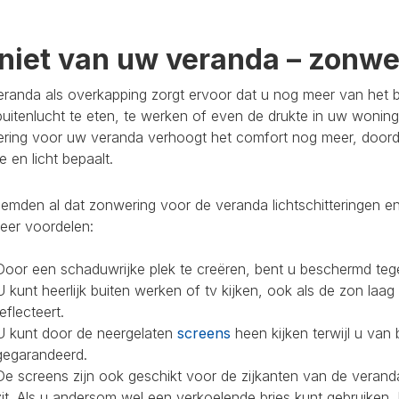
niet van uw veranda – zonwer
randa als overkapping zorgt ervoor dat u nog meer van het bu
buitenlucht te eten, te werken of even de drukte in uw woning
ring voor uw veranda verhoogt het comfort nog meer, doorda
 en licht bepaalt.
mden al dat zonwering voor de veranda lichtschitteringen en
eer voordelen:
Door een schaduwrijke plek te creëren, bent u beschermd teg
U kunt heerlijk buiten werken of tv kijken, ook als de zon laag
reflecteert.
U kunt door de neergelaten
screens
heen kijken terwijl u van 
gegarandeerd.
De screens zijn ook geschikt voor de zijkanten van de veranda
zit. Als u andersom wel een verkoelende bries kunt gebruiken,