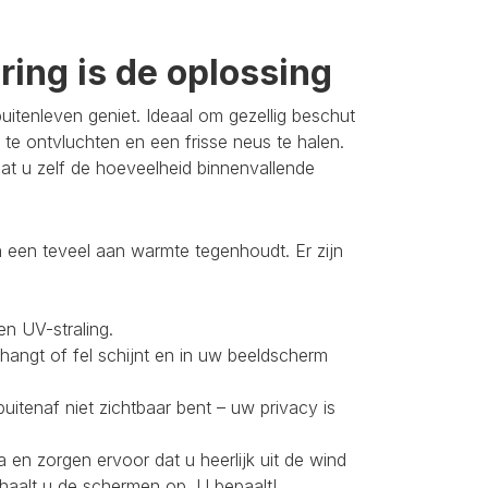
ing is de oplossing
itenleven geniet. Ideaal om gezellig beschut
 te ontvluchten en een frisse neus te halen.
t u zelf de hoeveelheid binnenvallende
 een teveel aan warmte tegenhoudt. Er zijn
en UV-straling.
 hangt of fel schijnt en in uw beeldscherm
buitenaf niet zichtbaar bent – uw privacy is
 en zorgen ervoor dat u heerlijk uit de wind
 haalt u de schermen op. U bepaalt!