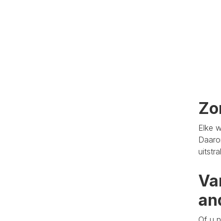
Zo
Elke w
Daaro
uitstr
Va
an
Of u n