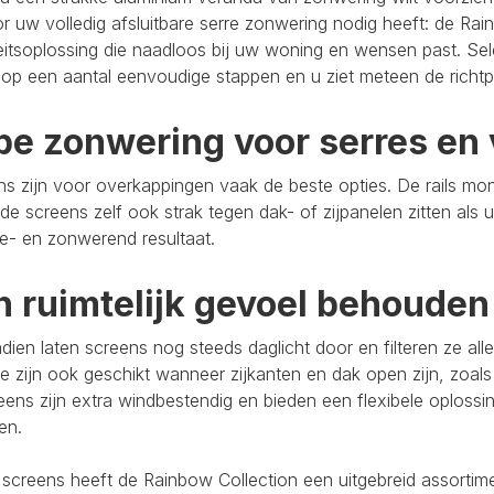
r uw volledig afsluitbare serre zonwering nodig heeft: de Rain
eitsoplossing die naadloos bij uw woning en wensen past. Se
op een aantal eenvoudige stappen en u ziet meteen de richtpr
pe zonwering voor serres en 
s zijn voor overkappingen vaak de beste opties. De rails mo
de screens zelf ook strak tegen dak- of zijpanelen zitten als 
e- en zonwerend resultaat.
n ruimtelijk gevoel behouden
ien laten screens nog steeds daglicht door en filteren ze al
e zijn ook geschikt wanneer zijkanten en dak open zijn, zoals
eens zijn extra windbestendig en bieden een flexibele oploss
ten.
 screens heeft de Rainbow Collection een uitgebreid assort