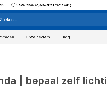
erk
Uitstekende prijs/kwaliteit verhouding
nvragen
Onze dealers
Blog
a | bepaal zelf licht