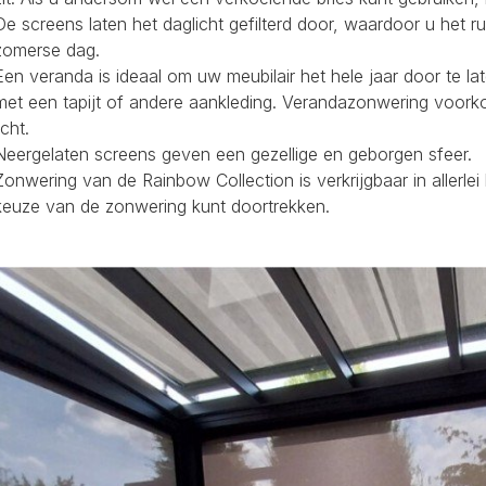
De screens laten het daglicht gefilterd door, waardoor u het r
zomerse dag.
Een veranda is ideaal om uw meubilair het hele jaar door te la
met een tapijt of andere aankleding. Verandazonwering voork
icht.
Neergelaten screens geven een gezellige en geborgen sfeer.
Zonwering van de Rainbow Collection is verkrijgbaar in allerl
keuze van de zonwering kunt doortrekken.