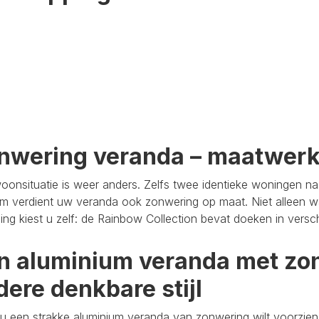
nwering veranda – maatwer
oonsituatie is weer anders. Zelfs twee identieke woningen n
m verdient uw veranda ook zonwering op maat. Niet alleen wa
aling kiest u zelf: de Rainbow Collection bevat doeken in versc
n aluminium veranda met zon
dere denkbare stijl
u een strakke aluminium veranda van zonwering wilt voorzien,