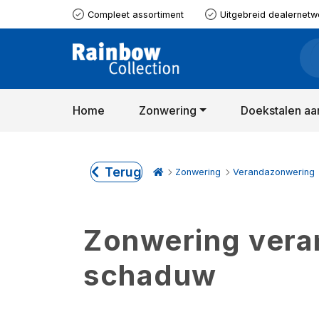
Compleet assortiment
Uitgebreid dealernetw
Home
Zonwering
Doekstalen aa
Terug
Zonwering
Verandazonwering
Zonwering verand
schaduw