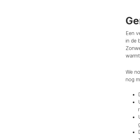
Ge
Een ve
in de 
Zonwe
warmte
We noe
nog m