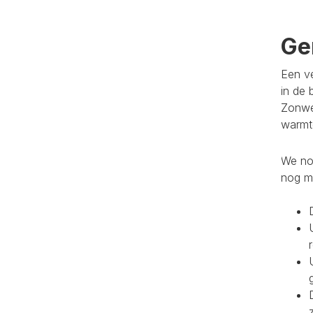
Ge
Een ve
in de 
Zonwe
warmte
We noe
nog m