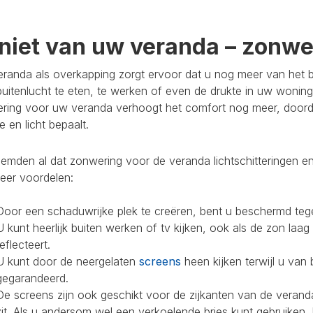
niet van uw veranda – zonwer
randa als overkapping zorgt ervoor dat u nog meer van het bu
buitenlucht te eten, te werken of even de drukte in uw woning
ring voor uw veranda verhoogt het comfort nog meer, doorda
 en licht bepaalt.
mden al dat zonwering voor de veranda lichtschitteringen en
eer voordelen:
Door een schaduwrijke plek te creëren, bent u beschermd teg
U kunt heerlijk buiten werken of tv kijken, ook als de zon laag
reflecteert.
U kunt door de neergelaten
screens
heen kijken terwijl u van 
gegarandeerd.
De screens zijn ook geschikt voor de zijkanten van de veranda
zit. Als u andersom wel een verkoelende bries kunt gebruiken,