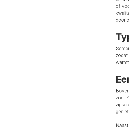
of voo
kwalit
doorlo
Ty
Screen
zodat 
warmt
Ee
Bovend
zon. Z
zipscr
genie
Naast