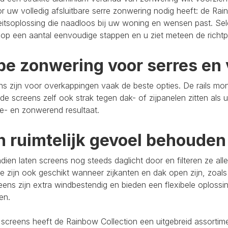
r uw volledig afsluitbare serre zonwering nodig heeft: de Rain
eitsoplossing die naadloos bij uw woning en wensen past. Se
op een aantal eenvoudige stappen en u ziet meteen de richtpr
pe zonwering voor serres en 
s zijn voor overkappingen vaak de beste opties. De rails mo
de screens zelf ook strak tegen dak- of zijpanelen zitten als 
e- en zonwerend resultaat.
n ruimtelijk gevoel behouden
ien laten screens nog steeds daglicht door en filteren ze al
e zijn ook geschikt wanneer zijkanten en dak open zijn, zoals
eens zijn extra windbestendig en bieden een flexibele oploss
ten.
 screens heeft de Rainbow Collection een uitgebreid assort