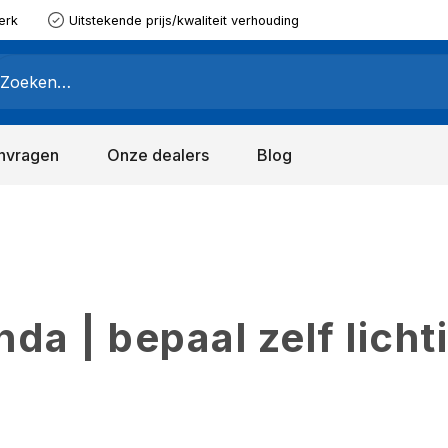
erk
Uitstekende prijs/kwaliteit verhouding
nvragen
Onze dealers
Blog
a | bepaal zelf licht