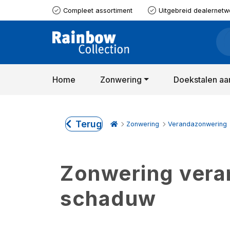
Compleet assortiment
Uitgebreid dealernetw
Home
Zonwering
Doekstalen aa
Terug
Zonwering
Verandazonwering
Zonwering verand
schaduw