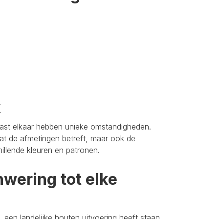
k
aast elkaar hebben unieke omstandigheden.
t de afmetingen betreft, maar ook de
hillende kleuren en patronen.
wering tot elke
 een landelijke houten uitvoering heeft staan