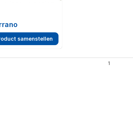
rrano
roduct samenstellen
1