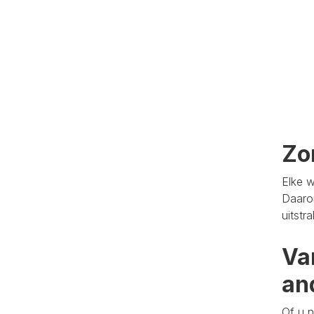
Zo
Elke w
Daaro
uitstr
Va
an
Of u n