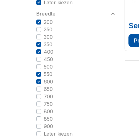
Later kiezen
Breedte
200
Se
250
300
P
350
400
450
500
550
600
650
700
750
800
850
900
Later kiezen