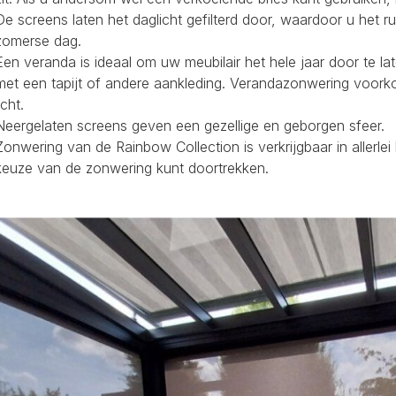
De screens laten het daglicht gefilterd door, waardoor u het r
zomerse dag.
Een veranda is ideaal om uw meubilair het hele jaar door te la
met een tapijt of andere aankleding. Verandazonwering voork
icht.
Neergelaten screens geven een gezellige en geborgen sfeer.
Zonwering van de Rainbow Collection is verkrijgbaar in allerl
keuze van de zonwering kunt doortrekken.