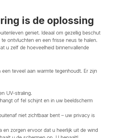
ing is de oplossing
itenleven geniet. Ideaal om gezellig beschut
 te ontvluchten en een frisse neus te halen.
t u zelf de hoeveelheid binnenvallende
 een teveel aan warmte tegenhoudt. Er zijn
en UV-straling.
 hangt of fel schijnt en in uw beeldscherm
buitenaf niet zichtbaar bent – uw privacy is
 en zorgen ervoor dat u heerlijk uit de wind
 haalt u de schermen op. U bepaalt!