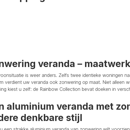
nwering veranda – maatwer
oonsituatie is weer anders. Zelfs twee identieke woningen n
m verdient uw veranda ook zonwering op maat. Niet alleen wa
aling kiest u zelf: de Rainbow Collection bevat doeken in versc
n aluminium veranda met zon
dere denkbare stijl
u een strakke aluminium veranda van zonwering wilt voorzien,