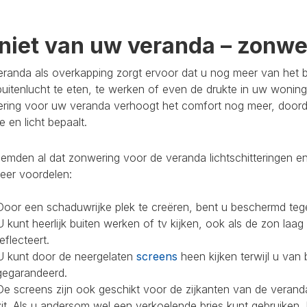
niet van uw veranda – zonwer
randa als overkapping zorgt ervoor dat u nog meer van het bu
buitenlucht te eten, te werken of even de drukte in uw woning
ring voor uw veranda verhoogt het comfort nog meer, doorda
 en licht bepaalt.
mden al dat zonwering voor de veranda lichtschitteringen en
eer voordelen:
Door een schaduwrijke plek te creëren, bent u beschermd teg
U kunt heerlijk buiten werken of tv kijken, ook als de zon laag
reflecteert.
U kunt door de neergelaten
screens
heen kijken terwijl u van 
gegarandeerd.
De screens zijn ook geschikt voor de zijkanten van de veranda
zit. Als u andersom wel een verkoelende bries kunt gebruiken,