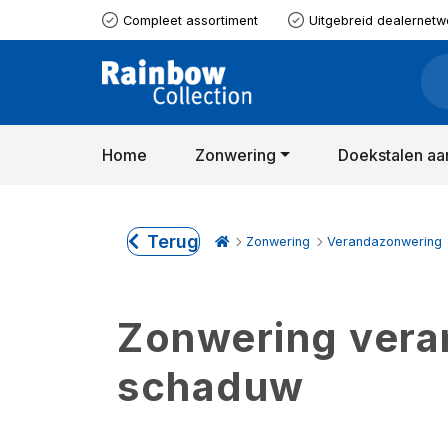
Compleet assortiment
Uitgebreid dealernetw
Home
Zonwering
Doekstalen aa
Terug
Zonwering
Verandazonwering
Zonwering verand
schaduw