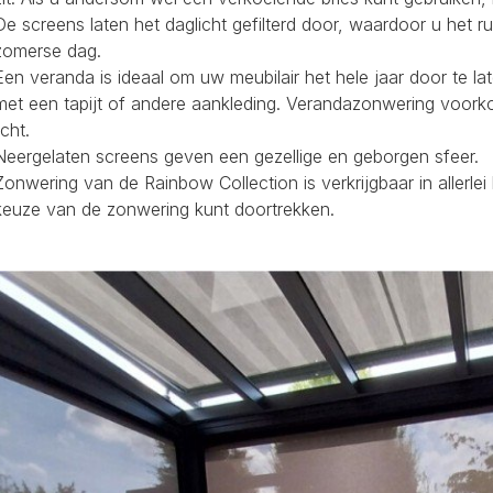
De screens laten het daglicht gefilterd door, waardoor u het r
zomerse dag.
Een veranda is ideaal om uw meubilair het hele jaar door te la
met een tapijt of andere aankleding. Verandazonwering voork
icht.
Neergelaten screens geven een gezellige en geborgen sfeer.
Zonwering van de Rainbow Collection is verkrijgbaar in allerl
keuze van de zonwering kunt doortrekken.