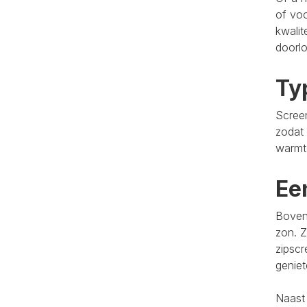
of voo
kwalit
doorlo
Ty
Screen
zodat 
warmt
Ee
Bovend
zon. Z
zipscr
genie
Naast