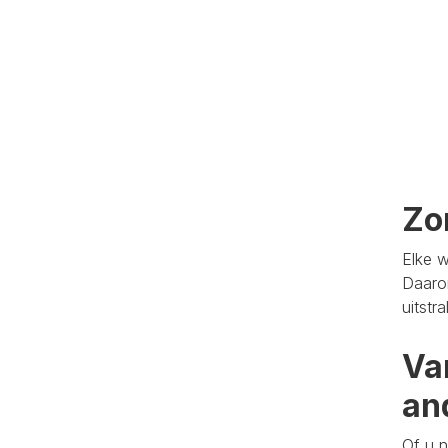
Zo
Elke w
Daaro
uitstr
Va
an
Of u n