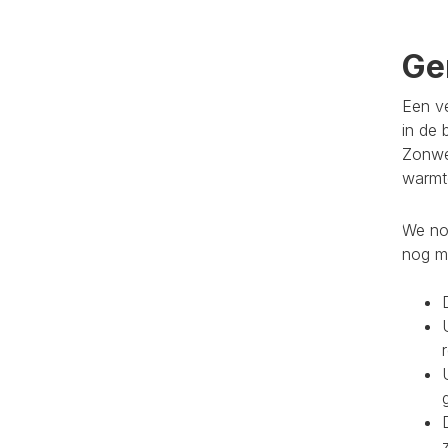
Ge
Een ve
in de 
Zonwe
warmte
We noe
nog m