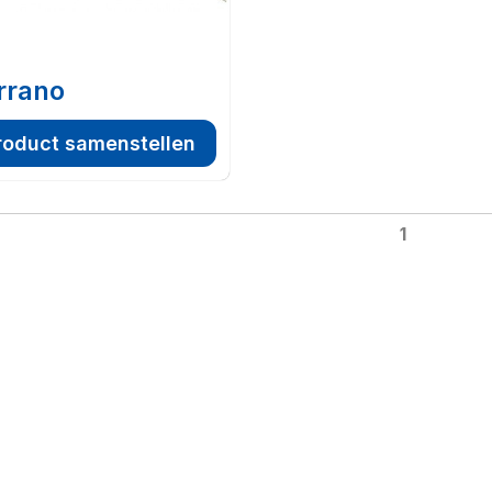
rrano
roduct samenstellen
1