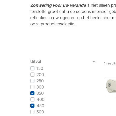
Zonwering voor uw veranda
is niet alleen p
tenslotte groot dat u de screens intensief g
reflecties in uw ogen en op het beeldscherm 
onze productenselectie.
Uitval
1
result
150
200
250
300
350
400
450
500