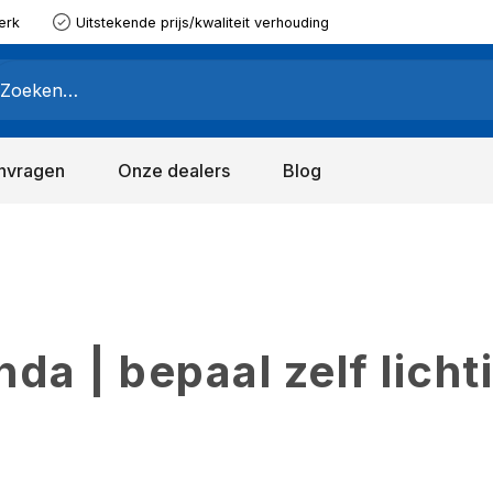
erk
Uitstekende prijs/kwaliteit verhouding
nvragen
Onze dealers
Blog
a | bepaal zelf licht