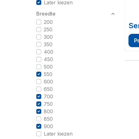
Later kiezen
Breedte
200
Se
250
300
P
350
400
450
500
550
600
650
700
750
800
850
900
Later kiezen