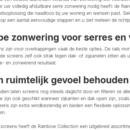
r uw volledig afsluitbare serre zonwering nodig heeft: de Rain
eitsoplossing die naadloos bij uw woning en wensen past. Se
op een aantal eenvoudige stappen en u ziet meteen de richtpr
pe zonwering voor serres en 
s zijn voor overkappingen vaak de beste opties. De rails mo
de screens zelf ook strak tegen dak- of zijpanelen zitten als 
e- en zonwerend resultaat.
n ruimtelijk gevoel behouden
ien laten screens nog steeds daglicht door en filteren ze al
e zijn ook geschikt wanneer zijkanten en dak open zijn, zoals
eens zijn extra windbestendig en bieden een flexibele oploss
ten.
 screens heeft de Rainbow Collection een uitgebreid assort