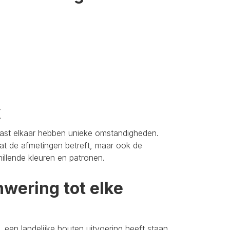
k
aast elkaar hebben unieke omstandigheden.
t de afmetingen betreft, maar ook de
hillende kleuren en patronen.
wering tot elke
 een landelijke houten uitvoering heeft staan