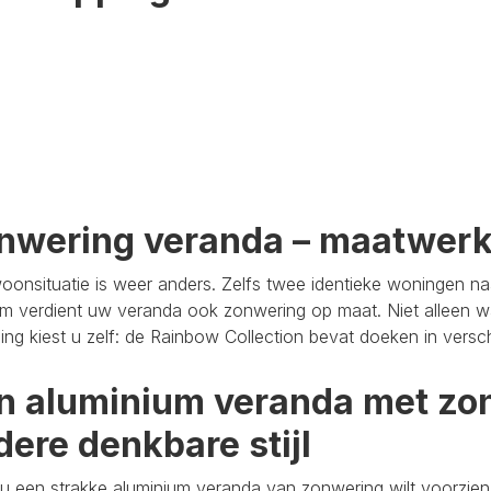
nwering veranda – maatwer
oonsituatie is weer anders. Zelfs twee identieke woningen n
m verdient uw veranda ook zonwering op maat. Niet alleen wa
aling kiest u zelf: de Rainbow Collection bevat doeken in versc
n aluminium veranda met zon
dere denkbare stijl
u een strakke aluminium veranda van zonwering wilt voorzien,