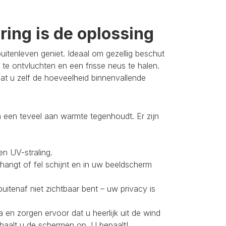
ing is de oplossing
itenleven geniet. Ideaal om gezellig beschut
 te ontvluchten en een frisse neus te halen.
t u zelf de hoeveelheid binnenvallende
 een teveel aan warmte tegenhoudt. Er zijn
en UV-straling.
 hangt of fel schijnt en in uw beeldscherm
buitenaf niet zichtbaar bent – uw privacy is
 en zorgen ervoor dat u heerlijk uit de wind
 haalt u de schermen op. U bepaalt!