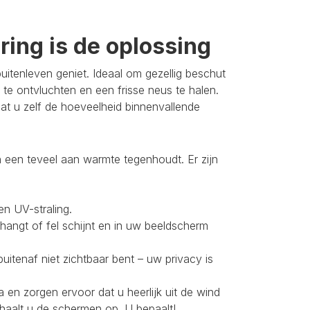
ing is de oplossing
itenleven geniet. Ideaal om gezellig beschut
 te ontvluchten en een frisse neus te halen.
t u zelf de hoeveelheid binnenvallende
 een teveel aan warmte tegenhoudt. Er zijn
en UV-straling.
 hangt of fel schijnt en in uw beeldscherm
buitenaf niet zichtbaar bent – uw privacy is
 en zorgen ervoor dat u heerlijk uit de wind
 haalt u de schermen op. U bepaalt!