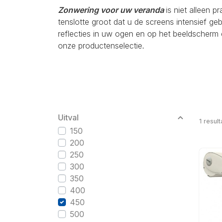
Zonwering voor uw veranda
is niet alleen p
tenslotte groot dat u de screens intensief g
reflecties in uw ogen en op het beeldscherm 
onze productenselectie.
Uitval
1
result
150
200
250
300
350
400
450
500