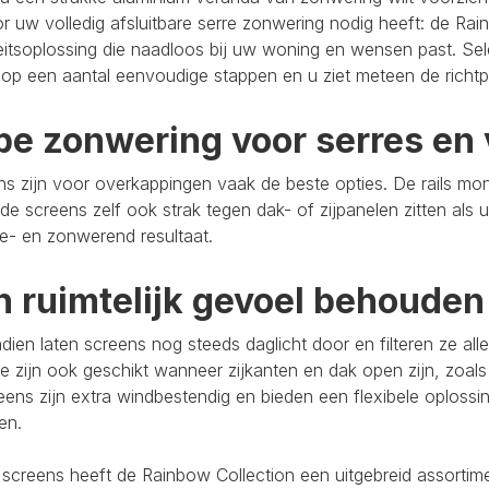
r uw volledig afsluitbare serre zonwering nodig heeft: de Rain
eitsoplossing die naadloos bij uw woning en wensen past. Se
op een aantal eenvoudige stappen en u ziet meteen de richtpr
pe zonwering voor serres en 
s zijn voor overkappingen vaak de beste opties. De rails mo
de screens zelf ook strak tegen dak- of zijpanelen zitten als 
e- en zonwerend resultaat.
n ruimtelijk gevoel behouden
ien laten screens nog steeds daglicht door en filteren ze al
e zijn ook geschikt wanneer zijkanten en dak open zijn, zoals
eens zijn extra windbestendig en bieden een flexibele oploss
ten.
 screens heeft de Rainbow Collection een uitgebreid assort