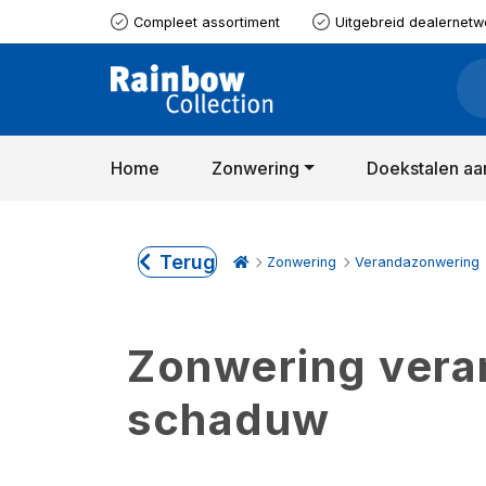
Compleet assortiment
Uitgebreid dealernetw
Home
Zonwering
Doekstalen aa
Terug
Zonwering
Verandazonwering
Zonwering verand
schaduw