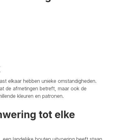
k
aast elkaar hebben unieke omstandigheden.
t de afmetingen betreft, maar ook de
hillende kleuren en patronen.
wering tot elke
 een landelijke houten uitvoering heeft staan