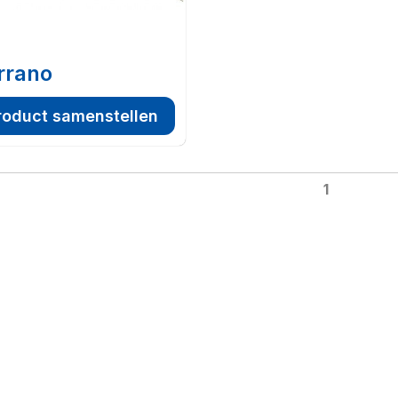
rrano
roduct samenstellen
1