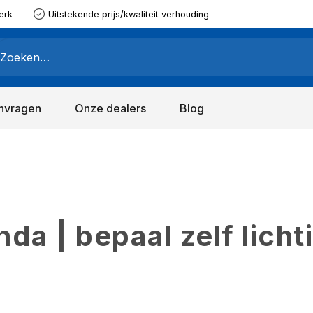
erk
Uitstekende prijs/kwaliteit verhouding
nvragen
Onze dealers
Blog
a | bepaal zelf licht