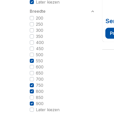
Later kiezen
Breedte
200
Se
250
300
P
350
400
450
500
550
600
650
700
750
800
850
900
Later kiezen