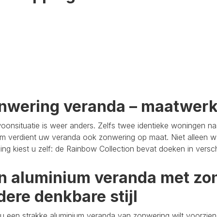
nwering veranda – maatwer
oonsituatie is weer anders. Zelfs twee identieke woningen n
m verdient uw veranda ook zonwering op maat. Niet alleen wa
aling kiest u zelf: de Rainbow Collection bevat doeken in versc
n aluminium veranda met zon
dere denkbare stijl
u een strakke aluminium veranda van zonwering wilt voorzien,