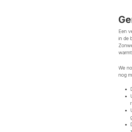
Ge
Een ve
in de 
Zonwe
warmte
We noe
nog m