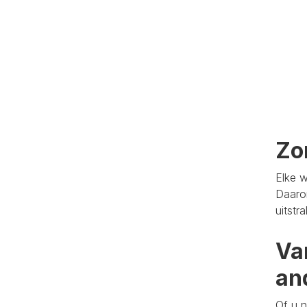
Zo
Elke w
Daaro
uitstr
Va
an
Of u n