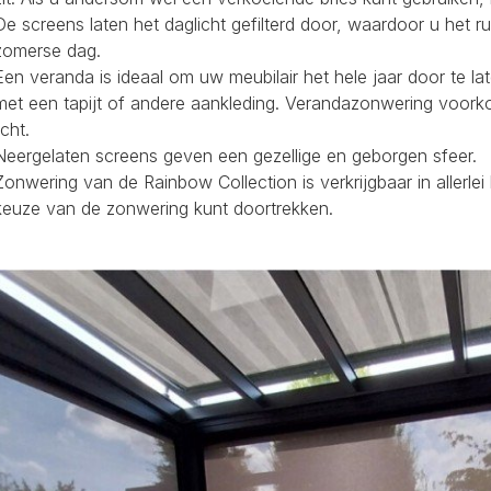
De screens laten het daglicht gefilterd door, waardoor u het r
zomerse dag.
Een veranda is ideaal om uw meubilair het hele jaar door te la
met een tapijt of andere aankleding. Verandazonwering voork
icht.
Neergelaten screens geven een gezellige en geborgen sfeer.
Zonwering van de Rainbow Collection is verkrijgbaar in allerl
keuze van de zonwering kunt doortrekken.