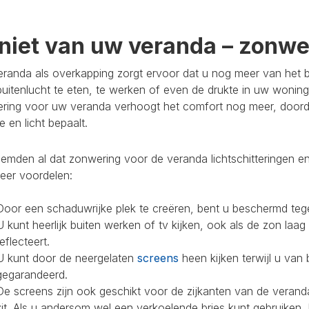
niet van uw veranda – zonwer
randa als overkapping zorgt ervoor dat u nog meer van het bu
buitenlucht te eten, te werken of even de drukte in uw woning
ring voor uw veranda verhoogt het comfort nog meer, doorda
 en licht bepaalt.
mden al dat zonwering voor de veranda lichtschitteringen en
eer voordelen:
Door een schaduwrijke plek te creëren, bent u beschermd teg
U kunt heerlijk buiten werken of tv kijken, ook als de zon laag
reflecteert.
U kunt door de neergelaten
screens
heen kijken terwijl u van 
gegarandeerd.
De screens zijn ook geschikt voor de zijkanten van de veranda
zit. Als u andersom wel een verkoelende bries kunt gebruiken,