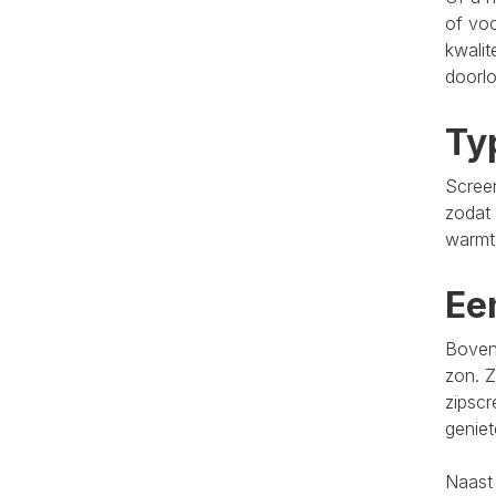
of voo
kwalit
doorlo
Ty
Screen
zodat 
warmt
Ee
Bovend
zon. Z
zipscr
genie
Naast