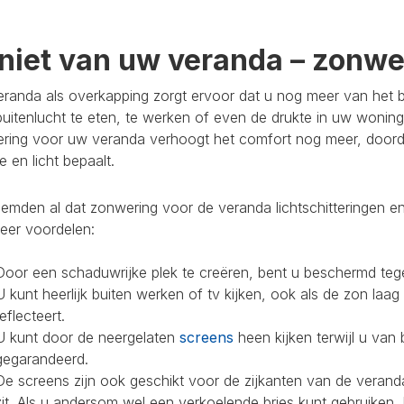
niet van uw veranda – zonwer
randa als overkapping zorgt ervoor dat u nog meer van het bu
buitenlucht te eten, te werken of even de drukte in uw woning
ring voor uw veranda verhoogt het comfort nog meer, doorda
 en licht bepaalt.
mden al dat zonwering voor de veranda lichtschitteringen en
eer voordelen:
Door een schaduwrijke plek te creëren, bent u beschermd teg
U kunt heerlijk buiten werken of tv kijken, ook als de zon laag
reflecteert.
U kunt door de neergelaten
screens
heen kijken terwijl u van 
gegarandeerd.
De screens zijn ook geschikt voor de zijkanten van de veranda
zit. Als u andersom wel een verkoelende bries kunt gebruiken,