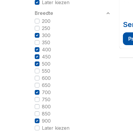
Later kiezen
Breedte
200
Se
250
300
P
350
400
450
500
550
600
650
700
750
800
850
900
Later kiezen