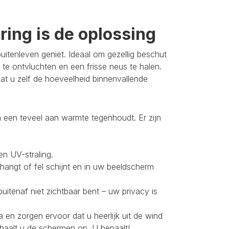
ing is de oplossing
itenleven geniet. Ideaal om gezellig beschut
 te ontvluchten en een frisse neus te halen.
t u zelf de hoeveelheid binnenvallende
 een teveel aan warmte tegenhoudt. Er zijn
en UV-straling.
 hangt of fel schijnt en in uw beeldscherm
buitenaf niet zichtbaar bent – uw privacy is
 en zorgen ervoor dat u heerlijk uit de wind
 haalt u de schermen op. U bepaalt!