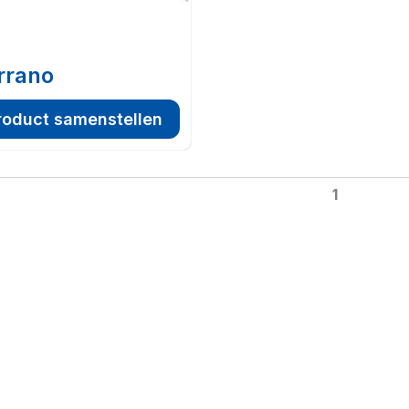
rrano
roduct samenstellen
1