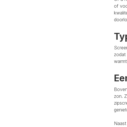
of voo
kwalit
doorlo
Ty
Screen
zodat 
warmt
Ee
Bovend
zon. Z
zipscr
genie
Naast