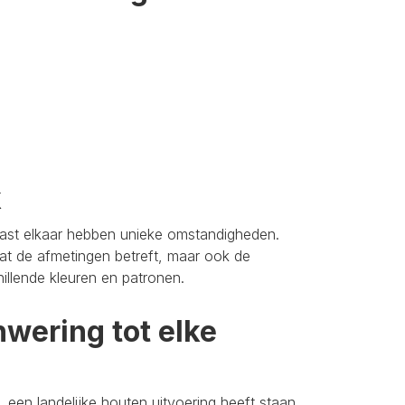
k
aast elkaar hebben unieke omstandigheden.
t de afmetingen betreft, maar ook de
hillende kleuren en patronen.
wering tot elke
 een landelijke houten uitvoering heeft staan