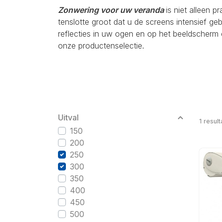
Zonwering voor uw veranda
is niet alleen p
tenslotte groot dat u de screens intensief g
reflecties in uw ogen en op het beeldscherm 
onze productenselectie.
Uitval
1
result
150
200
250
300
350
400
450
500