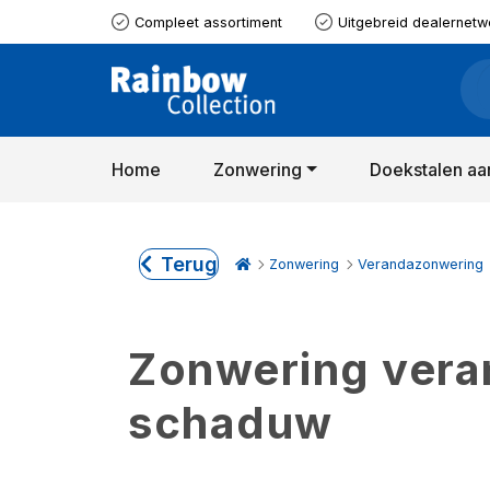
Compleet assortiment
Uitgebreid dealernetw
Home
Zonwering
Doekstalen aa
Terug
Zonwering
Verandazonwering
Zonwering verand
schaduw