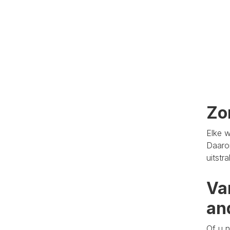
Zo
Elke w
Daaro
uitstr
Va
an
Of u n