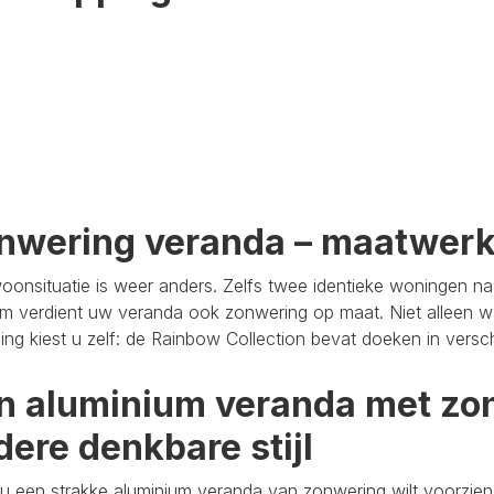
nwering veranda – maatwer
oonsituatie is weer anders. Zelfs twee identieke woningen n
m verdient uw veranda ook zonwering op maat. Niet alleen wa
aling kiest u zelf: de Rainbow Collection bevat doeken in versc
n aluminium veranda met zon
dere denkbare stijl
u een strakke aluminium veranda van zonwering wilt voorzien,