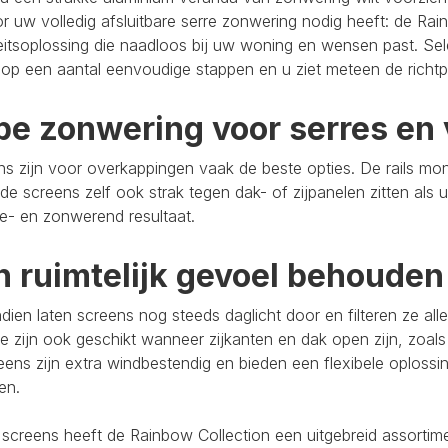
r uw volledig afsluitbare serre zonwering nodig heeft: de Rain
eitsoplossing die naadloos bij uw woning en wensen past. Se
op een aantal eenvoudige stappen en u ziet meteen de richtpr
pe zonwering voor serres en 
s zijn voor overkappingen vaak de beste opties. De rails mo
de screens zelf ook strak tegen dak- of zijpanelen zitten als 
e- en zonwerend resultaat.
n ruimtelijk gevoel behouden
ien laten screens nog steeds daglicht door en filteren ze al
e zijn ook geschikt wanneer zijkanten en dak open zijn, zoals
eens zijn extra windbestendig en bieden een flexibele oploss
ten.
 screens heeft de Rainbow Collection een uitgebreid assort