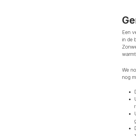
Ge
Een ve
in de 
Zonwe
warmte
We noe
nog m