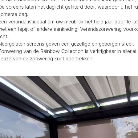
De screens laten het daglicht gefilterd door, waardoor u het r
zomerse dag.
Een veranda is ideaal om uw meubilair het hele jaar door te la
met een tapijt of andere aankleding. Verandazonwering voork
icht.
Neergelaten screens geven een gezellige en geborgen sfeer.
Zonwering van de Rainbow Collection is verkrijgbaar in allerl
keuze van de zonwering kunt doortrekken.