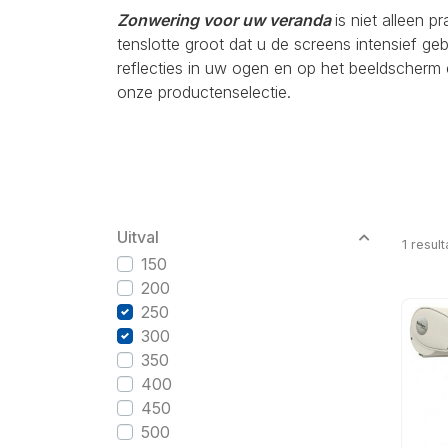
Zonwering voor uw veranda
is niet alleen p
tenslotte groot dat u de screens intensief g
reflecties in uw ogen en op het beeldscherm 
onze productenselectie.
Uitval
1
result
150
200
250
300
350
400
450
500