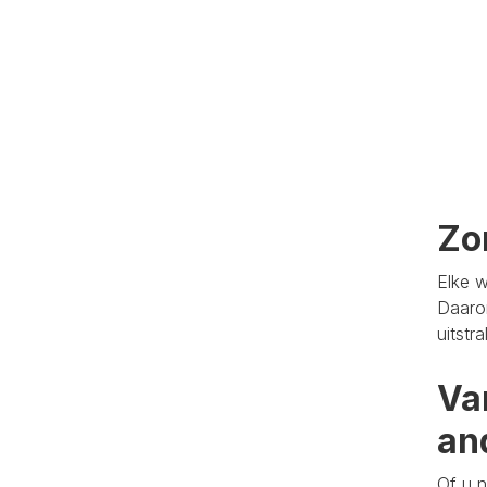
Zo
Elke w
Daaro
uitstr
Va
an
Of u n