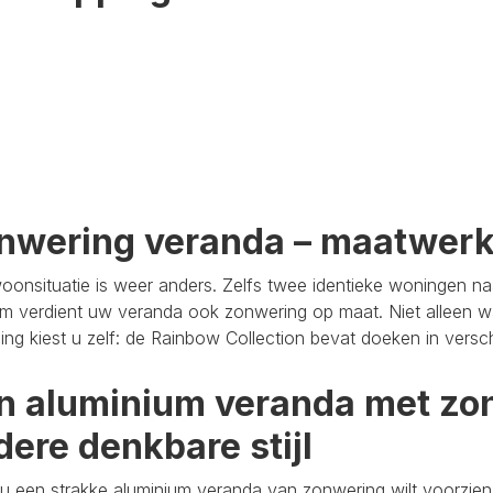
nwering veranda – maatwer
oonsituatie is weer anders. Zelfs twee identieke woningen n
m verdient uw veranda ook zonwering op maat. Niet alleen wa
aling kiest u zelf: de Rainbow Collection bevat doeken in versc
n aluminium veranda met zon
dere denkbare stijl
u een strakke aluminium veranda van zonwering wilt voorzien,