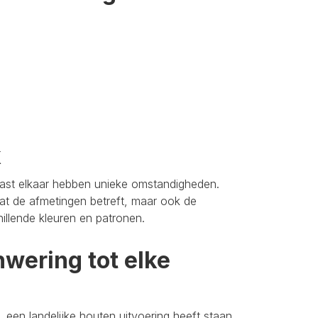
k
aast elkaar hebben unieke omstandigheden.
t de afmetingen betreft, maar ook de
hillende kleuren en patronen.
wering tot elke
 een landelijke houten uitvoering heeft staan