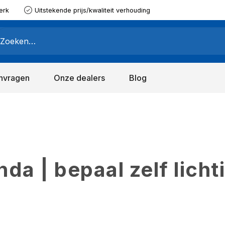
erk
Uitstekende prijs/kwaliteit verhouding
nvragen
Onze dealers
Blog
a | bepaal zelf licht