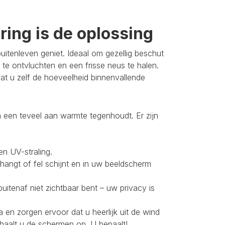
ing is de oplossing
itenleven geniet. Ideaal om gezellig beschut
 te ontvluchten en een frisse neus te halen.
t u zelf de hoeveelheid binnenvallende
 een teveel aan warmte tegenhoudt. Er zijn
en UV-straling.
 hangt of fel schijnt en in uw beeldscherm
buitenaf niet zichtbaar bent – uw privacy is
 en zorgen ervoor dat u heerlijk uit de wind
 haalt u de schermen op. U bepaalt!