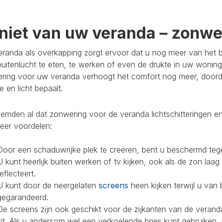
niet van uw veranda – zonwer
randa als overkapping zorgt ervoor dat u nog meer van het bu
buitenlucht te eten, te werken of even de drukte in uw woning
ring voor uw veranda verhoogt het comfort nog meer, doorda
 en licht bepaalt.
mden al dat zonwering voor de veranda lichtschitteringen en
eer voordelen:
Door een schaduwrijke plek te creëren, bent u beschermd teg
U kunt heerlijk buiten werken of tv kijken, ook als de zon laag
reflecteert.
U kunt door de neergelaten
screens
heen kijken terwijl u van 
gegarandeerd.
De screens zijn ook geschikt voor de zijkanten van de veranda
zit. Als u andersom wel een verkoelende bries kunt gebruiken,