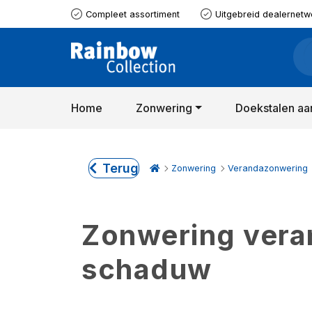
Compleet assortiment
Uitgebreid dealernetw
Home
Zonwering
Doekstalen aa
Terug
Zonwering
Verandazonwering
Zonwering verand
schaduw