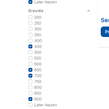
Later kiezen
Breedte
200
Se
250
300
P
350
400
450
500
550
600
650
700
750
800
850
900
Later kiezen