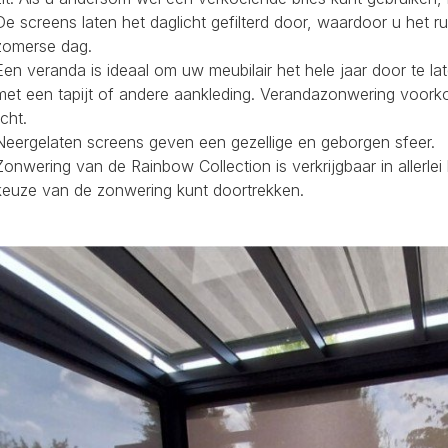
De screens laten het daglicht gefilterd door, waardoor u het r
zomerse dag.
Een veranda is ideaal om uw meubilair het hele jaar door te la
met een tapijt of andere aankleding. Verandazonwering voork
icht.
Neergelaten screens geven een gezellige en geborgen sfeer.
Zonwering van de Rainbow Collection is verkrijgbaar in allerl
keuze van de zonwering kunt doortrekken.