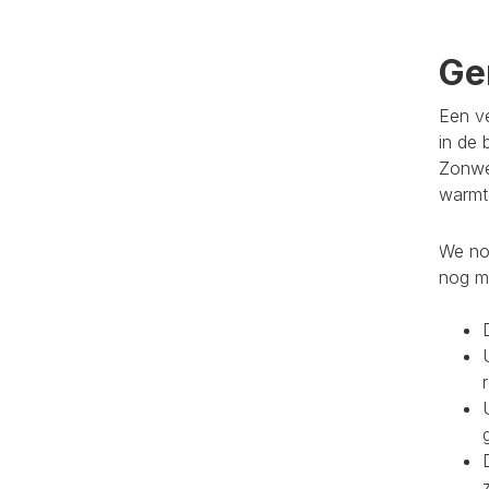
Ge
Een ve
in de 
Zonwe
warmte
We noe
nog m