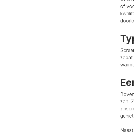
of voo
kwalit
doorlo
Ty
Screen
zodat 
warmt
Ee
Bovend
zon. Z
zipscr
genie
Naast