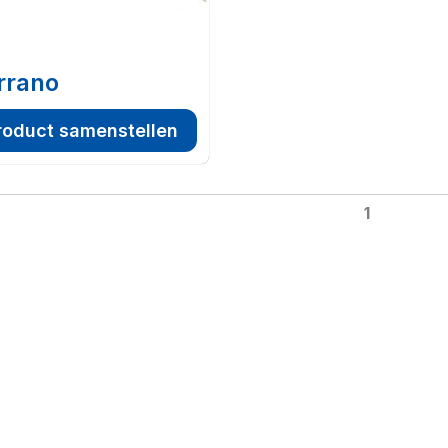
rrano
roduct samenstellen
1