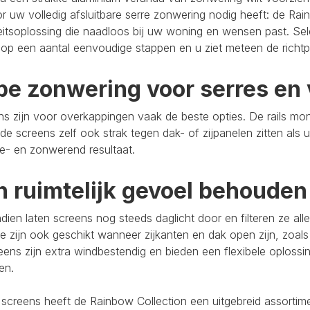
r uw volledig afsluitbare serre zonwering nodig heeft: de Rain
eitsoplossing die naadloos bij uw woning en wensen past. Se
op een aantal eenvoudige stappen en u ziet meteen de richtpr
pe zonwering voor serres en 
s zijn voor overkappingen vaak de beste opties. De rails mo
de screens zelf ook strak tegen dak- of zijpanelen zitten als 
e- en zonwerend resultaat.
n ruimtelijk gevoel behouden
ien laten screens nog steeds daglicht door en filteren ze al
e zijn ook geschikt wanneer zijkanten en dak open zijn, zoals
eens zijn extra windbestendig en bieden een flexibele oploss
ten.
 screens heeft de Rainbow Collection een uitgebreid assort