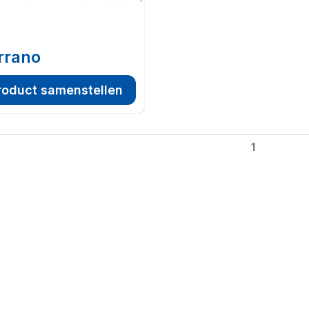
rrano
roduct samenstellen
1