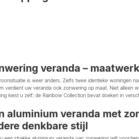
nwering veranda – maatwer
oonsituatie is weer anders. Zelfs twee identieke woningen n
m verdient uw veranda ook zonwering op maat. Niet alleen wa
aling kiest u zelf: de Rainbow Collection bevat doeken in versc
n aluminium veranda met zon
dere denkbare stijl
u een strakke aluminium veranda van zonwering wilt voorzien,