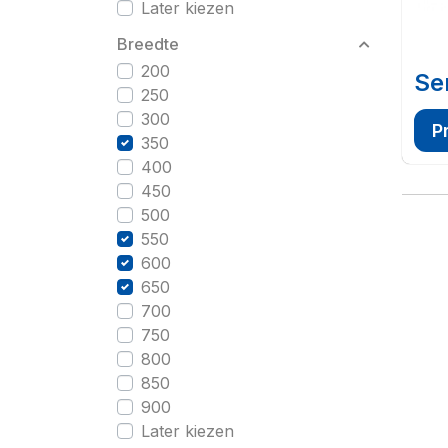
Later kiezen
Breedte
200
Se
250
300
P
350
400
450
500
550
600
650
700
750
800
850
900
Later kiezen