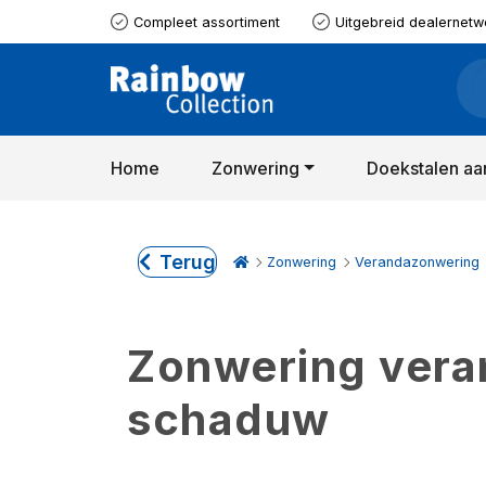
Compleet assortiment
Uitgebreid dealernetw
Home
Zonwering
Doekstalen aa
Terug
Zonwering
Verandazonwering
Zonwering verand
schaduw