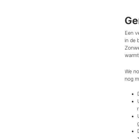
Ge
Een ve
in de 
Zonwe
warmte
We noe
nog m