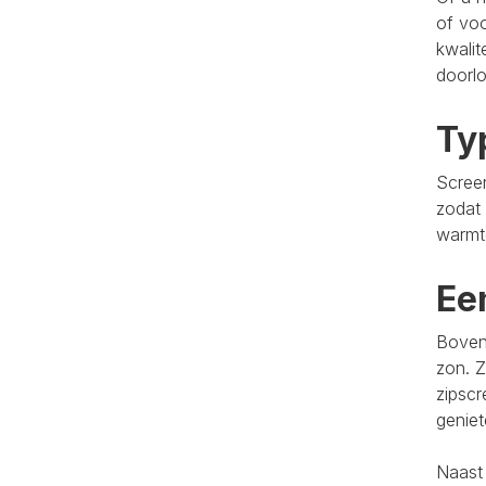
of voo
kwalit
doorlo
Ty
Screen
zodat 
warmt
Ee
Bovend
zon. Z
zipscr
genie
Naast