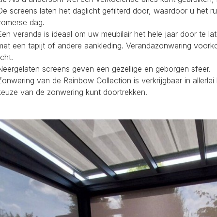
De screens laten het daglicht gefilterd door, waardoor u het r
zomerse dag.
Een veranda is ideaal om uw meubilair het hele jaar door te la
met een tapijt of andere aankleding. Verandazonwering voork
icht.
Neergelaten screens geven een gezellige en geborgen sfeer.
Zonwering van de Rainbow Collection is verkrijgbaar in allerl
keuze van de zonwering kunt doortrekken.