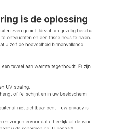
ing is de oplossing
itenleven geniet. Ideaal om gezellig beschut
 te ontvluchten en een frisse neus te halen.
t u zelf de hoeveelheid binnenvallende
 een teveel aan warmte tegenhoudt. Er zijn
en UV-straling.
 hangt of fel schijnt en in uw beeldscherm
buitenaf niet zichtbaar bent – uw privacy is
 en zorgen ervoor dat u heerlijk uit de wind
 haalt u de schermen op. U bepaalt!