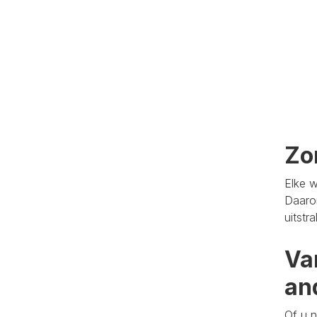
Zo
Elke w
Daaro
uitstr
Va
an
Of u n