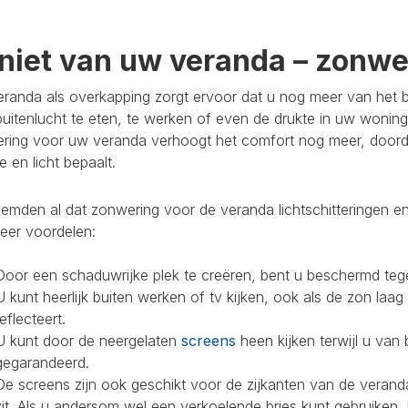
niet van uw veranda – zonwer
randa als overkapping zorgt ervoor dat u nog meer van het bu
buitenlucht te eten, te werken of even de drukte in uw woning
ring voor uw veranda verhoogt het comfort nog meer, doorda
 en licht bepaalt.
mden al dat zonwering voor de veranda lichtschitteringen en
eer voordelen:
Door een schaduwrijke plek te creëren, bent u beschermd teg
U kunt heerlijk buiten werken of tv kijken, ook als de zon laag
reflecteert.
U kunt door de neergelaten
screens
heen kijken terwijl u van 
gegarandeerd.
De screens zijn ook geschikt voor de zijkanten van de veranda
zit. Als u andersom wel een verkoelende bries kunt gebruiken,