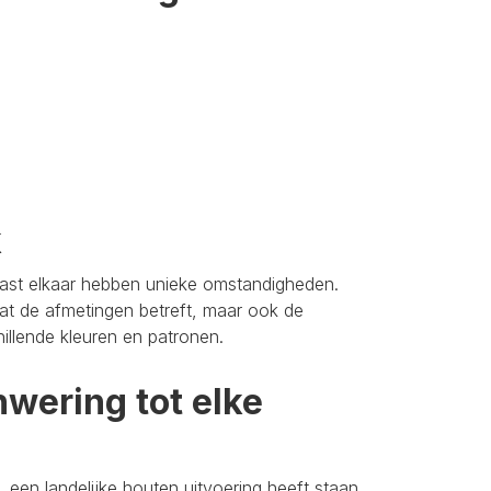
k
aast elkaar hebben unieke omstandigheden.
t de afmetingen betreft, maar ook de
hillende kleuren en patronen.
wering tot elke
 een landelijke houten uitvoering heeft staan