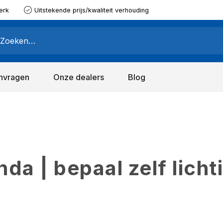
erk
Uitstekende prijs/kwaliteit verhouding
nvragen
Onze dealers
Blog
a | bepaal zelf licht