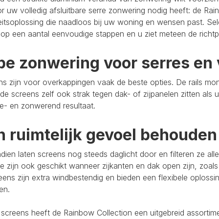
r uw volledig afsluitbare serre zonwering nodig heeft: de Rain
eitsoplossing die naadloos bij uw woning en wensen past. Se
op een aantal eenvoudige stappen en u ziet meteen de richtpr
pe zonwering voor serres en 
s zijn voor overkappingen vaak de beste opties. De rails mo
de screens zelf ook strak tegen dak- of zijpanelen zitten als 
e- en zonwerend resultaat.
n ruimtelijk gevoel behouden
ien laten screens nog steeds daglicht door en filteren ze al
e zijn ook geschikt wanneer zijkanten en dak open zijn, zoals
eens zijn extra windbestendig en bieden een flexibele oploss
ten.
 screens heeft de Rainbow Collection een uitgebreid assort