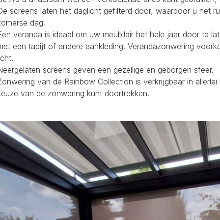
De screens laten het daglicht gefilterd door, waardoor u het r
zomerse dag.
Een veranda is ideaal om uw meubilair het hele jaar door te la
met een tapijt of andere aankleding. Verandazonwering voork
icht.
Neergelaten screens geven een gezellige en geborgen sfeer.
Zonwering van de Rainbow Collection is verkrijgbaar in allerl
keuze van de zonwering kunt doortrekken.