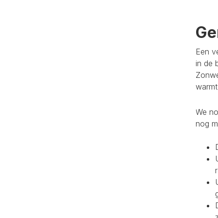
Ge
Een ve
in de 
Zonwe
warmte
We noe
nog m