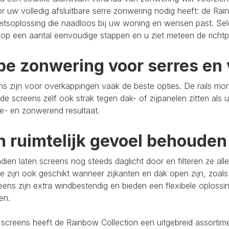
r uw volledig afsluitbare serre zonwering nodig heeft: de Rain
eitsoplossing die naadloos bij uw woning en wensen past. Se
op een aantal eenvoudige stappen en u ziet meteen de richtpr
pe zonwering voor serres en 
s zijn voor overkappingen vaak de beste opties. De rails mo
de screens zelf ook strak tegen dak- of zijpanelen zitten als 
e- en zonwerend resultaat.
n ruimtelijk gevoel behouden
ien laten screens nog steeds daglicht door en filteren ze al
e zijn ook geschikt wanneer zijkanten en dak open zijn, zoals
eens zijn extra windbestendig en bieden een flexibele oploss
ten.
 screens heeft de Rainbow Collection een uitgebreid assort