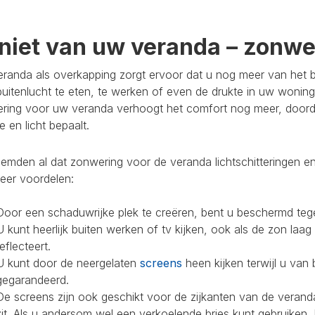
niet van uw veranda – zonwer
randa als overkapping zorgt ervoor dat u nog meer van het bu
buitenlucht te eten, te werken of even de drukte in uw woning
ring voor uw veranda verhoogt het comfort nog meer, doorda
 en licht bepaalt.
mden al dat zonwering voor de veranda lichtschitteringen en
eer voordelen:
Door een schaduwrijke plek te creëren, bent u beschermd teg
U kunt heerlijk buiten werken of tv kijken, ook als de zon laag
reflecteert.
U kunt door de neergelaten
screens
heen kijken terwijl u van 
gegarandeerd.
De screens zijn ook geschikt voor de zijkanten van de veranda
zit. Als u andersom wel een verkoelende bries kunt gebruiken,