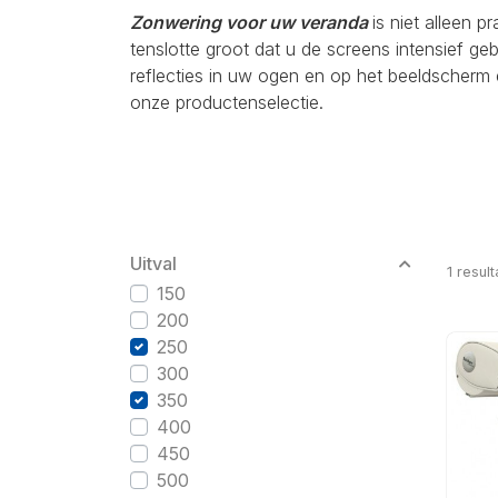
Zonwering voor uw veranda
is niet alleen p
tenslotte groot dat u de screens intensief g
reflecties in uw ogen en op het beeldscherm 
onze productenselectie.
Uitval
1
result
150
200
250
300
350
400
450
500