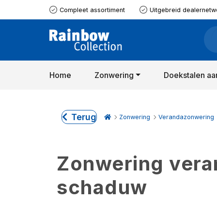
Compleet assortiment
Uitgebreid dealernetw
Home
Zonwering
Doekstalen aa
Terug
Zonwering
Verandazonwering
Zonwering verand
schaduw