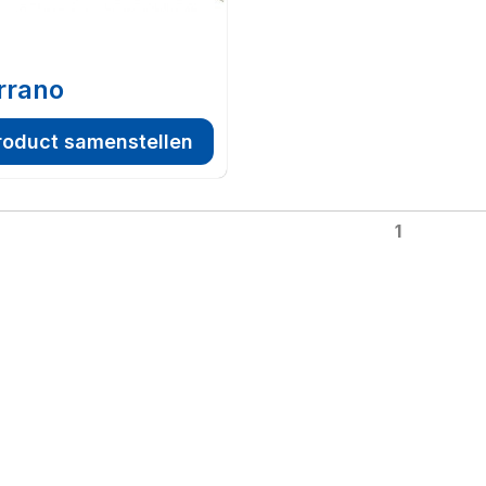
rrano
roduct samenstellen
1