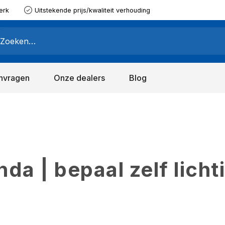
erk
Uitstekende prijs/kwaliteit verhouding
nvragen
Onze dealers
Blog
a | bepaal zelf licht