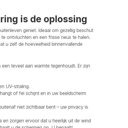
ing is de oplossing
itenleven geniet. Ideaal om gezellig beschut
 te ontvluchten en een frisse neus te halen.
t u zelf de hoeveelheid binnenvallende
 een teveel aan warmte tegenhoudt. Er zijn
en UV-straling.
 hangt of fel schijnt en in uw beeldscherm
buitenaf niet zichtbaar bent – uw privacy is
 en zorgen ervoor dat u heerlijk uit de wind
 haalt u de schermen op. U bepaalt!