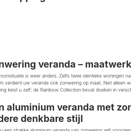
nwering veranda – maatwer
oonsituatie is weer anders. Zelfs twee identieke woningen n
m verdient uw veranda ook zonwering op maat. Niet alleen wa
aling kiest u zelf: de Rainbow Collection bevat doeken in versc
n aluminium veranda met zon
dere denkbare stijl
u een strakke aluminium veranda van zonwering wilt voorzien,