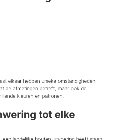
k
aast elkaar hebben unieke omstandigheden.
t de afmetingen betreft, maar ook de
hillende kleuren en patronen.
wering tot elke
 een landelijke houten uitvoering heeft staan