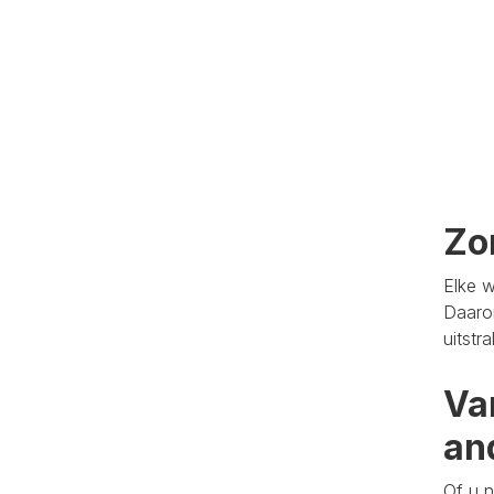
Zo
Elke w
Daaro
uitstr
Va
an
Of u n