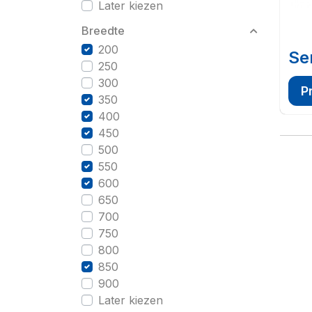
Later kiezen
Breedte
200
Se
250
300
P
350
400
450
500
550
600
650
700
750
800
850
900
Later kiezen