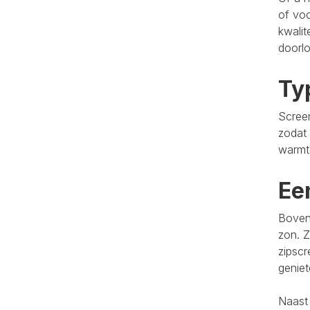
of voo
kwalit
doorlo
Ty
Screen
zodat 
warmt
Ee
Bovend
zon. Z
zipscr
genie
Naast