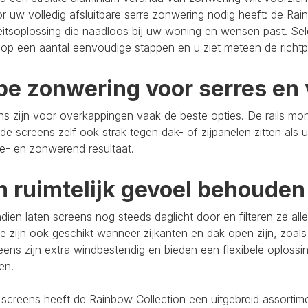
r uw volledig afsluitbare serre zonwering nodig heeft: de Rain
eitsoplossing die naadloos bij uw woning en wensen past. Se
op een aantal eenvoudige stappen en u ziet meteen de richtpr
pe zonwering voor serres en 
s zijn voor overkappingen vaak de beste opties. De rails mo
de screens zelf ook strak tegen dak- of zijpanelen zitten als 
e- en zonwerend resultaat.
n ruimtelijk gevoel behouden
ien laten screens nog steeds daglicht door en filteren ze al
e zijn ook geschikt wanneer zijkanten en dak open zijn, zoals
eens zijn extra windbestendig en bieden een flexibele oploss
ten.
 screens heeft de Rainbow Collection een uitgebreid assort