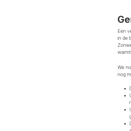
Ge
Een ve
in de 
Zonwe
warmte
We noe
nog m