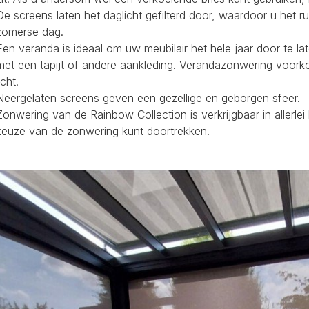
De screens laten het daglicht gefilterd door, waardoor u het r
zomerse dag.
Een veranda is ideaal om uw meubilair het hele jaar door te la
met een tapijt of andere aankleding. Verandazonwering voork
icht.
Neergelaten screens geven een gezellige en geborgen sfeer.
Zonwering van de Rainbow Collection is verkrijgbaar in allerl
keuze van de zonwering kunt doortrekken.