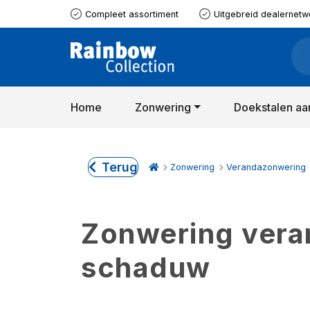
Compleet assortiment
Uitgebreid dealernetw
Home
Zonwering
Doekstalen aa
Terug
Zonwering
Verandazonwering
Zonwering verand
schaduw