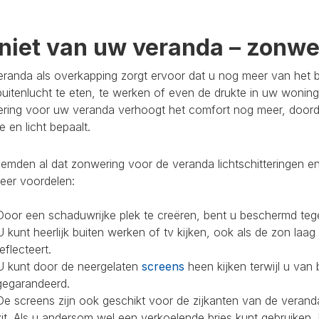
niet van uw veranda – zonwer
randa als overkapping zorgt ervoor dat u nog meer van het bu
buitenlucht te eten, te werken of even de drukte in uw woning
ring voor uw veranda verhoogt het comfort nog meer, doorda
 en licht bepaalt.
mden al dat zonwering voor de veranda lichtschitteringen en
eer voordelen:
Door een schaduwrijke plek te creëren, bent u beschermd teg
U kunt heerlijk buiten werken of tv kijken, ook als de zon laag
reflecteert.
U kunt door de neergelaten
screens
heen kijken terwijl u van 
gegarandeerd.
De screens zijn ook geschikt voor de zijkanten van de veranda
zit. Als u andersom wel een verkoelende bries kunt gebruiken,