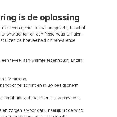
ing is de oplossing
itenleven geniet. Ideaal om gezellig beschut
 te ontvluchten en een frisse neus te halen.
t u zelf de hoeveelheid binnenvallende
 een teveel aan warmte tegenhoudt. Er zijn
en UV-straling.
 hangt of fel schijnt en in uw beeldscherm
buitenaf niet zichtbaar bent – uw privacy is
 en zorgen ervoor dat u heerlijk uit de wind
 haalt u de schermen op. U bepaalt!