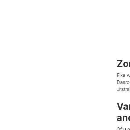
Zo
Elke w
Daaro
uitstr
Va
an
Of u n