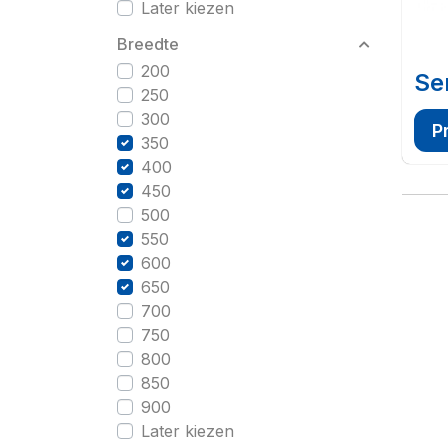
Later kiezen
Breedte
200
Se
250
300
P
350
400
450
500
550
600
650
700
750
800
850
900
Later kiezen