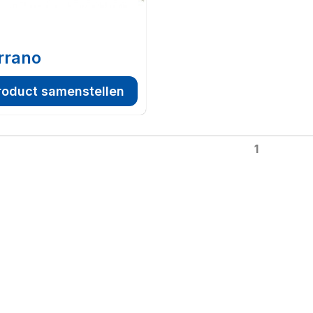
rrano
roduct samenstellen
1