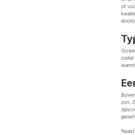
of voo
kwalit
doorlo
Ty
Screen
zodat 
warmt
Ee
Bovend
zon. Z
zipscr
genie
Naast