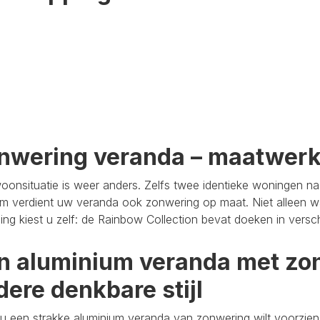
nwering veranda – maatwer
oonsituatie is weer anders. Zelfs twee identieke woningen n
m verdient uw veranda ook zonwering op maat. Niet alleen wa
aling kiest u zelf: de Rainbow Collection bevat doeken in versc
n aluminium veranda met zon
dere denkbare stijl
u een strakke aluminium veranda van zonwering wilt voorzien,