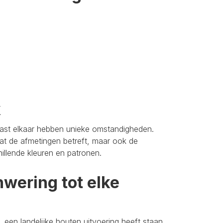
k
aast elkaar hebben unieke omstandigheden.
t de afmetingen betreft, maar ook de
hillende kleuren en patronen.
wering tot elke
 een landelijke houten uitvoering heeft staan