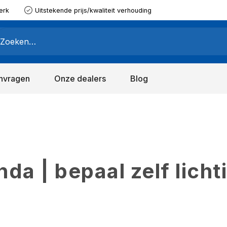
erk
Uitstekende prijs/kwaliteit verhouding
nvragen
Onze dealers
Blog
a | bepaal zelf licht