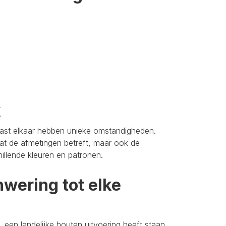
k
aast elkaar hebben unieke omstandigheden.
t de afmetingen betreft, maar ook de
hillende kleuren en patronen.
wering tot elke
 een landelijke houten uitvoering heeft staan