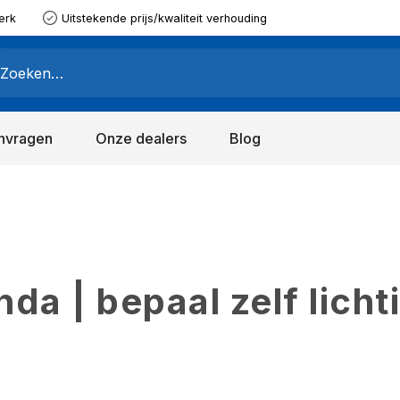
erk
Uitstekende prijs/kwaliteit verhouding
nvragen
Onze dealers
Blog
a | bepaal zelf licht