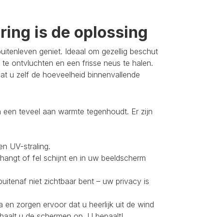
ing is de oplossing
itenleven geniet. Ideaal om gezellig beschut
 te ontvluchten en een frisse neus te halen.
t u zelf de hoeveelheid binnenvallende
 een teveel aan warmte tegenhoudt. Er zijn
en UV-straling.
 hangt of fel schijnt en in uw beeldscherm
buitenaf niet zichtbaar bent – uw privacy is
 en zorgen ervoor dat u heerlijk uit de wind
 haalt u de schermen op. U bepaalt!