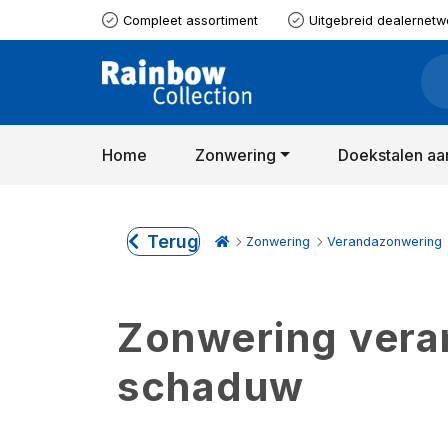
Compleet assortiment
Uitgebreid dealernetw
Home
Zonwering
Doekstalen aa
Terug
Zonwering
Verandazonwering
Zonwering verand
schaduw