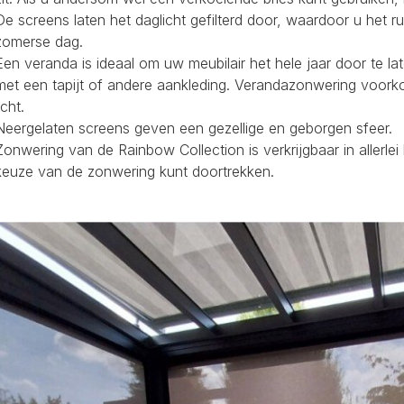
De screens laten het daglicht gefilterd door, waardoor u het r
zomerse dag.
Een veranda is ideaal om uw meubilair het hele jaar door te la
met een tapijt of andere aankleding. Verandazonwering voork
icht.
Neergelaten screens geven een gezellige en geborgen sfeer.
Zonwering van de Rainbow Collection is verkrijgbaar in allerl
keuze van de zonwering kunt doortrekken.