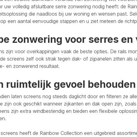
r uw volledig afsluitbare serre zonwering nodig heeft: de Rain
eitsoplossing die naadloos bij uw woning en wensen past. Se
op een aantal eenvoudige stappen en u ziet meteen de richtpr
pe zonwering voor serres en 
s zijn voor overkappingen vaak de beste opties. De rails mo
de screens zelf ook strak tegen dak- of zijpanelen zitten als 
e- en zonwerend resultaat.
n ruimtelijk gevoel behouden
ien laten screens nog steeds daglicht door en filteren ze al
e zijn ook geschikt wanneer zijkanten en dak open zijn, zoals
eens zijn extra windbestendig en bieden een flexibele oploss
ten.
 screens heeft de Rainbow Collection een uitgebreid assort