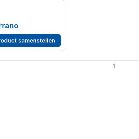
rrano
roduct samenstellen
1