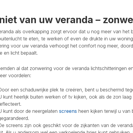
niet van uw veranda – zonwer
randa als overkapping zorgt ervoor dat u nog meer van het bu
buitenlucht te eten, te werken of even de drukte in uw woning
ring voor uw veranda verhoogt het comfort nog meer, doorda
 en licht bepaalt.
mden al dat zonwering voor de veranda lichtschitteringen en
eer voordelen:
Door een schaduwrijke plek te creëren, bent u beschermd teg
U kunt heerlijk buiten werken of tv kijken, ook als de zon laag
reflecteert.
U kunt door de neergelaten
screens
heen kijken terwijl u van 
gegarandeerd.
De screens zijn ook geschikt voor de zijkanten van de veranda
zit. Als u andersom wel een verkoelende bries kunt gebruiken,