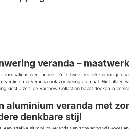
nwering veranda – maatwer
oonsituatie is weer anders. Zelfs twee identieke woningen n
m verdient uw veranda ook zonwering op maat. Niet alleen wa
aling kiest u zelf: de Rainbow Collection bevat doeken in versc
n aluminium veranda met zon
dere denkbare stijl
u een strakke aluminium veranda van zonwering wilt voorzien,