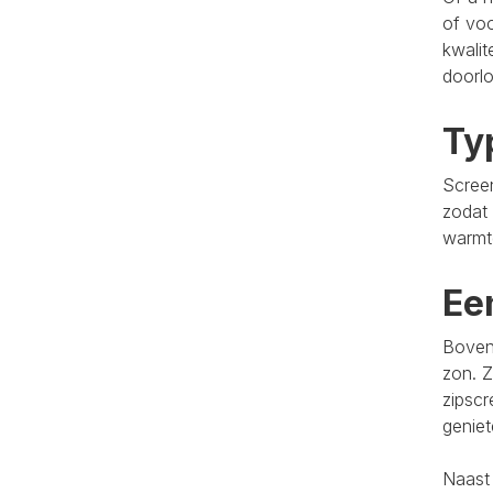
of voo
kwalit
doorlo
Ty
Screen
zodat 
warmt
Ee
Bovend
zon. Z
zipscr
genie
Naast