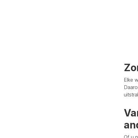
Zo
Elke w
Daaro
uitstr
Va
an
Of u n