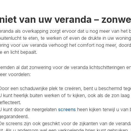
niet van uw veranda – zonwer
randa als overkapping zorgt ervoor dat u nog meer van het bu
buitenlucht te eten, te werken of even de drukte in uw woning
ring voor uw veranda verhoogt het comfort nog meer, doorda
 en licht bepaalt.
mden al dat zonwering voor de veranda lichtschitteringen en
eer voordelen:
Door een schaduwrijke plek te creëren, bent u beschermd teg
U kunt heerlijk buiten werken of tv kijken, ook als de zon laag
reflecteert.
U kunt door de neergelaten
screens
heen kijken terwijl u van 
gegarandeerd.
De screens zijn ook geschikt voor de zijkanten van de veranda
zit. Als u andersom wel een verkoelende bries kunt gebruiken,