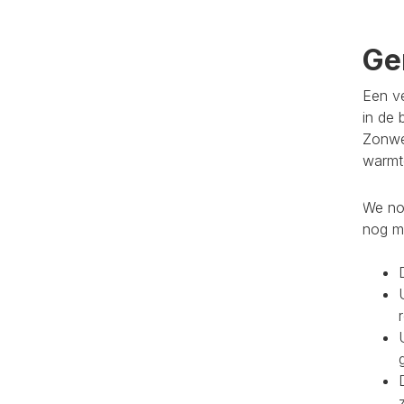
Ge
Een ve
in de 
Zonwe
warmte
We noe
nog m