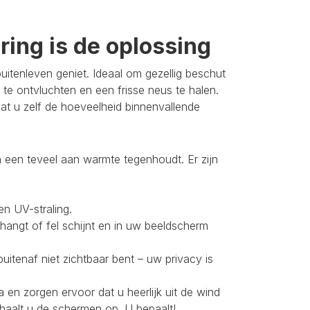
ing is de oplossing
itenleven geniet. Ideaal om gezellig beschut
 te ontvluchten en een frisse neus te halen.
t u zelf de hoeveelheid binnenvallende
 een teveel aan warmte tegenhoudt. Er zijn
en UV-straling.
 hangt of fel schijnt en in uw beeldscherm
buitenaf niet zichtbaar bent – uw privacy is
 en zorgen ervoor dat u heerlijk uit de wind
 haalt u de schermen op. U bepaalt!