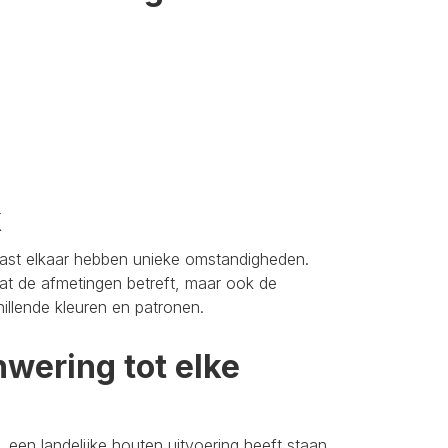
k
aast elkaar hebben unieke omstandigheden.
t de afmetingen betreft, maar ook de
hillende kleuren en patronen.
wering tot elke
 een landelijke houten uitvoering heeft staan