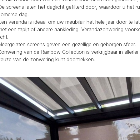
De screens laten het daglicht gefilterd door, waardoor u het r
zomerse dag.
Een veranda is ideaal om uw meubilair het hele jaar door te la
met een tapijt of andere aankleding. Verandazonwering voork
icht.
Neergelaten screens geven een gezellige en geborgen sfeer.
Zonwering van de Rainbow Collection is verkrijgbaar in allerl
keuze van de zonwering kunt doortrekken.