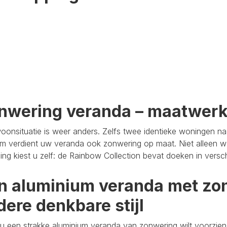
nwering veranda – maatwer
oonsituatie is weer anders. Zelfs twee identieke woningen n
m verdient uw veranda ook zonwering op maat. Niet alleen wa
aling kiest u zelf: de Rainbow Collection bevat doeken in versc
n aluminium veranda met zon
dere denkbare stijl
u een strakke aluminium veranda van zonwering wilt voorzien,