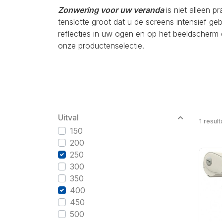
Zonwering voor uw veranda
is niet alleen p
tenslotte groot dat u de screens intensief g
reflecties in uw ogen en op het beeldscherm 
onze productenselectie.
Uitval
1
result
150
200
250
300
350
400
450
500