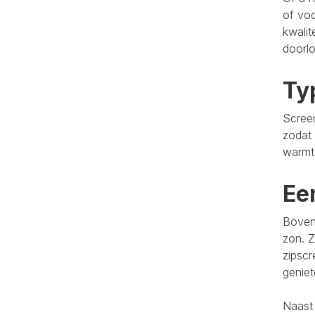
of voo
kwalit
doorlo
Ty
Screen
zodat 
warmt
Ee
Bovend
zon. Z
zipscr
genie
Naast