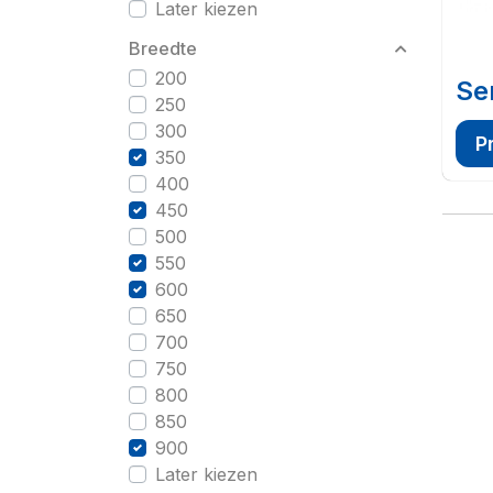
Later kiezen
Breedte
200
Se
250
300
P
350
400
450
500
550
600
650
700
750
800
850
900
Later kiezen