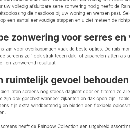
r uw volledig afsluitbare serre zonwering nodig heeft: de Rain
eitsoplossing die naadloos bij uw woning en wensen past. Se
op een aantal eenvoudige stappen en u ziet meteen de richtpr
pe zonwering voor serres en 
s zijn voor overkappingen vaak de beste opties. De rails mo
de screens zelf ook strak tegen dak- of zijpanelen zitten als 
e- en zonwerend resultaat.
n ruimtelijk gevoel behouden
ien laten screens nog steeds daglicht door en filteren ze al
e zijn ook geschikt wanneer zijkanten en dak open zijn, zoals
eens zijn extra windbestendig en bieden een flexibele oploss
ten.
 screens heeft de Rainbow Collection een uitgebreid assort