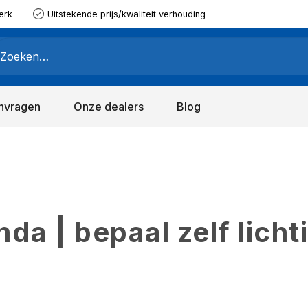
erk
Uitstekende prijs/kwaliteit verhouding
nvragen
Onze dealers
Blog
a | bepaal zelf licht