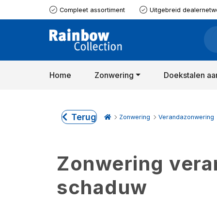
Compleet assortiment
Uitgebreid dealernetw
Home
Zonwering
Doekstalen aa
Terug
Zonwering
Verandazonwering
Zonwering verand
schaduw