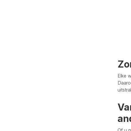
Zo
Elke w
Daaro
uitstr
Va
an
Of u n