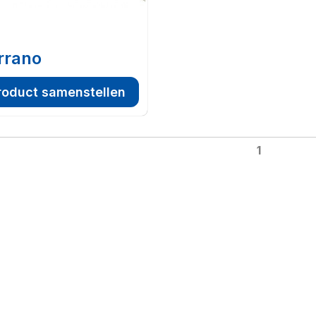
rrano
roduct samenstellen
1