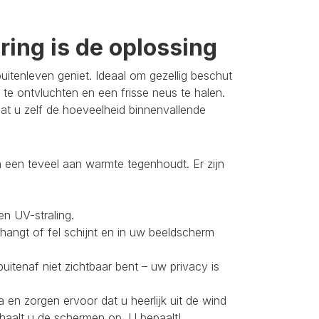
ing is de oplossing
itenleven geniet. Ideaal om gezellig beschut
 te ontvluchten en een frisse neus te halen.
t u zelf de hoeveelheid binnenvallende
 een teveel aan warmte tegenhoudt. Er zijn
en UV-straling.
 hangt of fel schijnt en in uw beeldscherm
buitenaf niet zichtbaar bent – uw privacy is
 en zorgen ervoor dat u heerlijk uit de wind
 haalt u de schermen op. U bepaalt!