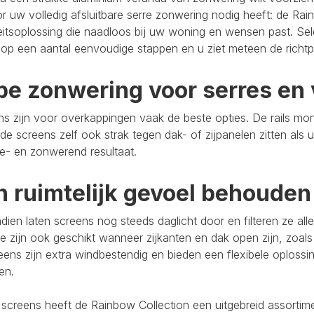
r uw volledig afsluitbare serre zonwering nodig heeft: de Rain
eitsoplossing die naadloos bij uw woning en wensen past. Se
op een aantal eenvoudige stappen en u ziet meteen de richtpr
pe zonwering voor serres en 
s zijn voor overkappingen vaak de beste opties. De rails mo
de screens zelf ook strak tegen dak- of zijpanelen zitten als 
e- en zonwerend resultaat.
n ruimtelijk gevoel behouden
ien laten screens nog steeds daglicht door en filteren ze al
e zijn ook geschikt wanneer zijkanten en dak open zijn, zoals
eens zijn extra windbestendig en bieden een flexibele oploss
ten.
 screens heeft de Rainbow Collection een uitgebreid assort