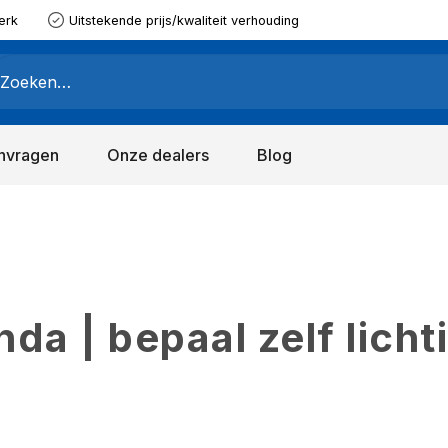
erk
Uitstekende prijs/kwaliteit verhouding
nvragen
Onze dealers
Blog
a | bepaal zelf licht