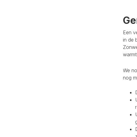
Ge
Een ve
in de 
Zonwe
warmte
We noe
nog m