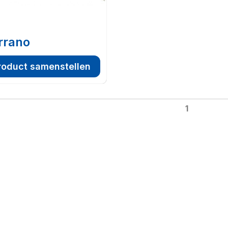
rrano
roduct samenstellen
1