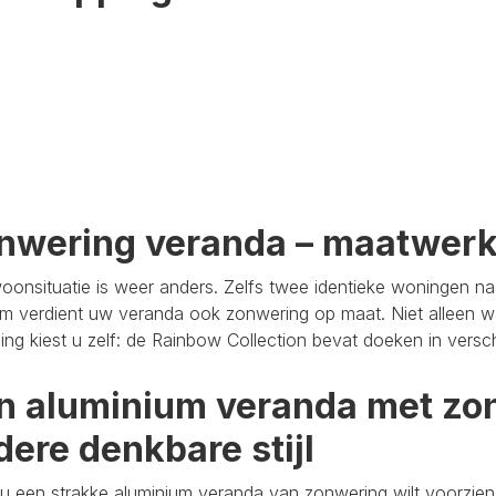
nwering veranda – maatwer
oonsituatie is weer anders. Zelfs twee identieke woningen n
m verdient uw veranda ook zonwering op maat. Niet alleen wa
aling kiest u zelf: de Rainbow Collection bevat doeken in versc
n aluminium veranda met zon
dere denkbare stijl
u een strakke aluminium veranda van zonwering wilt voorzien,