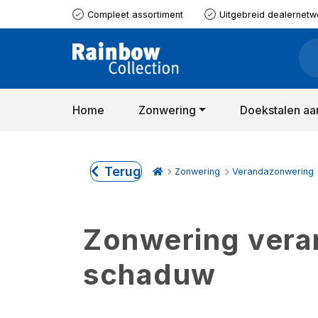
Compleet assortiment
Uitgebreid dealernetw
Home
Zonwering
Doekstalen aa
Terug
Zonwering
Verandazonwering
Zonwering verand
schaduw