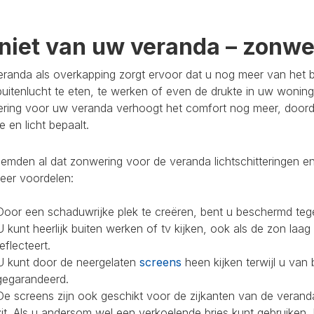
niet van uw veranda – zonwer
randa als overkapping zorgt ervoor dat u nog meer van het bu
buitenlucht te eten, te werken of even de drukte in uw woning
ring voor uw veranda verhoogt het comfort nog meer, doorda
 en licht bepaalt.
mden al dat zonwering voor de veranda lichtschitteringen en
eer voordelen:
Door een schaduwrijke plek te creëren, bent u beschermd teg
U kunt heerlijk buiten werken of tv kijken, ook als de zon laag
reflecteert.
U kunt door de neergelaten
screens
heen kijken terwijl u van 
gegarandeerd.
De screens zijn ook geschikt voor de zijkanten van de veranda
zit. Als u andersom wel een verkoelende bries kunt gebruiken,