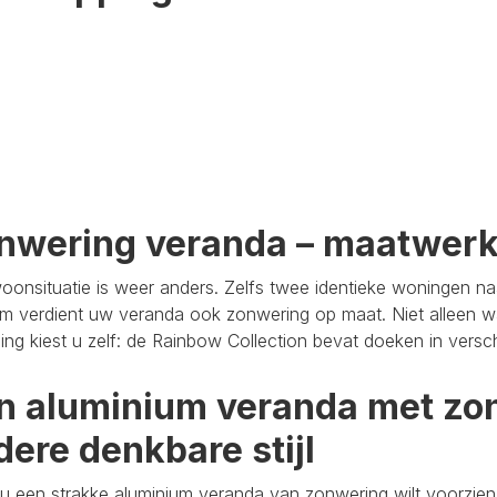
nwering veranda – maatwer
oonsituatie is weer anders. Zelfs twee identieke woningen n
m verdient uw veranda ook zonwering op maat. Niet alleen wa
aling kiest u zelf: de Rainbow Collection bevat doeken in versc
n aluminium veranda met zon
dere denkbare stijl
u een strakke aluminium veranda van zonwering wilt voorzien,