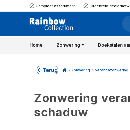
Compleet assortiment
Uitgebreid dealernetw
Home
Zonwering
Doekstalen aa
Terug
Zonwering
Verandazonwering
Zonwering verand
schaduw