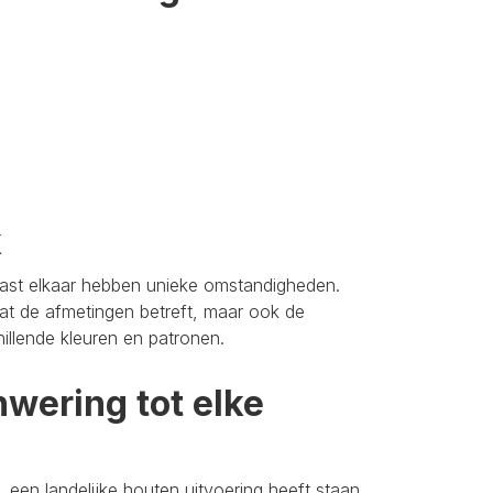
k
aast elkaar hebben unieke omstandigheden.
t de afmetingen betreft, maar ook de
hillende kleuren en patronen.
wering tot elke
 een landelijke houten uitvoering heeft staan