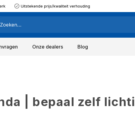
erk
Uitstekende prijs/kwaliteit verhouding
nvragen
Onze dealers
Blog
a | bepaal zelf licht