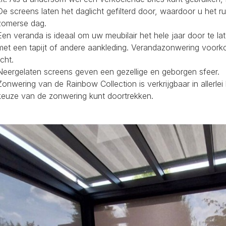
De screens laten het daglicht gefilterd door, waardoor u het r
zomerse dag.
Een veranda is ideaal om uw meubilair het hele jaar door te la
met een tapijt of andere aankleding. Verandazonwering voork
icht.
Neergelaten screens geven een gezellige en geborgen sfeer.
Zonwering van de Rainbow Collection is verkrijgbaar in allerl
keuze van de zonwering kunt doortrekken.