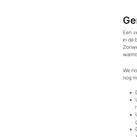
Ge
Een ve
in de 
Zonwe
warmte
We noe
nog m