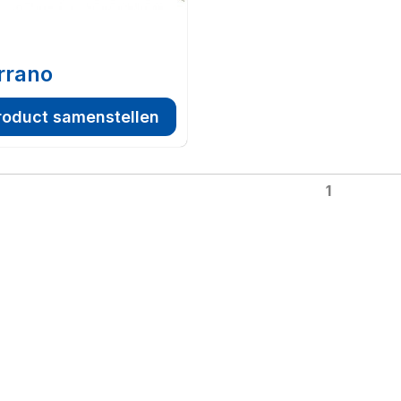
rrano
roduct samenstellen
1