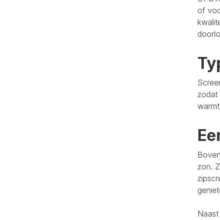
of voo
kwalit
doorlo
Ty
Screen
zodat 
warmt
Ee
Bovend
zon. Z
zipscr
genie
Naast