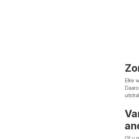
Zo
Elke w
Daaro
uitstr
Va
an
Of u n