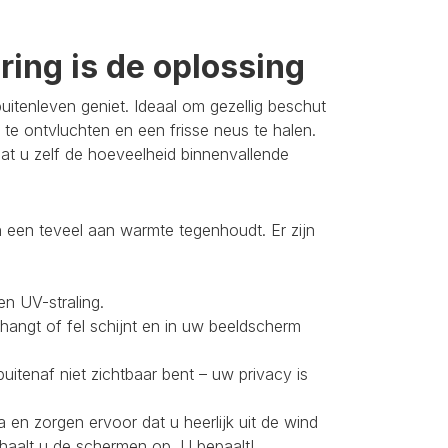
ing is de oplossing
itenleven geniet. Ideaal om gezellig beschut
 te ontvluchten en een frisse neus te halen.
t u zelf de hoeveelheid binnenvallende
 een teveel aan warmte tegenhoudt. Er zijn
en UV-straling.
 hangt of fel schijnt en in uw beeldscherm
buitenaf niet zichtbaar bent – uw privacy is
 en zorgen ervoor dat u heerlijk uit de wind
 haalt u de schermen op. U bepaalt!