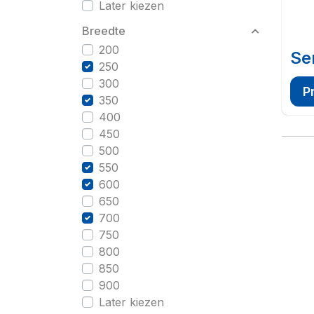
Later kiezen
Breedte
200
Se
250
300
P
350
400
450
500
550
600
650
700
750
800
850
900
Later kiezen