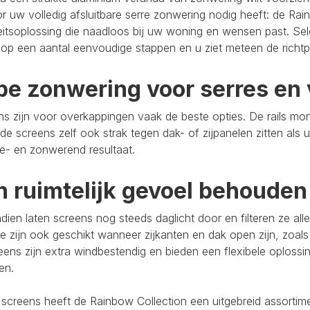
r uw volledig afsluitbare serre zonwering nodig heeft: de Rain
eitsoplossing die naadloos bij uw woning en wensen past. Se
op een aantal eenvoudige stappen en u ziet meteen de richtpr
pe zonwering voor serres en 
s zijn voor overkappingen vaak de beste opties. De rails mo
de screens zelf ook strak tegen dak- of zijpanelen zitten als 
e- en zonwerend resultaat.
n ruimtelijk gevoel behouden
ien laten screens nog steeds daglicht door en filteren ze al
e zijn ook geschikt wanneer zijkanten en dak open zijn, zoals
eens zijn extra windbestendig en bieden een flexibele oploss
ten.
 screens heeft de Rainbow Collection een uitgebreid assort