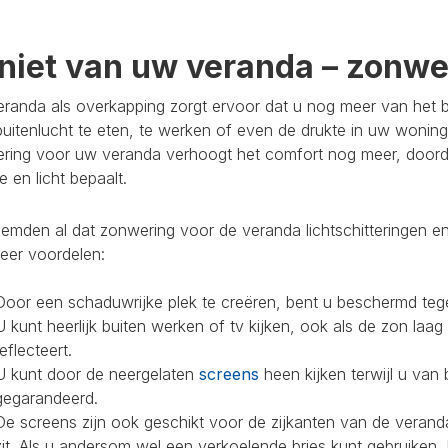
niet van uw veranda – zonwer
randa als overkapping zorgt ervoor dat u nog meer van het bu
buitenlucht te eten, te werken of even de drukte in uw woning
ring voor uw veranda verhoogt het comfort nog meer, doorda
 en licht bepaalt.
mden al dat zonwering voor de veranda lichtschitteringen en
eer voordelen:
Door een schaduwrijke plek te creëren, bent u beschermd teg
U kunt heerlijk buiten werken of tv kijken, ook als de zon laag
reflecteert.
U kunt door de neergelaten
screens
heen kijken terwijl u van 
gegarandeerd.
De screens zijn ook geschikt voor de zijkanten van de veranda
zit. Als u andersom wel een verkoelende bries kunt gebruiken,