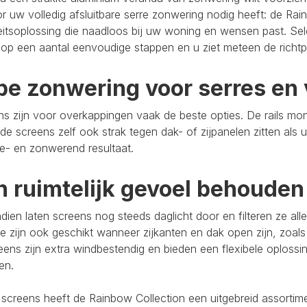
r uw volledig afsluitbare serre zonwering nodig heeft: de Rain
eitsoplossing die naadloos bij uw woning en wensen past. Se
op een aantal eenvoudige stappen en u ziet meteen de richtpr
pe zonwering voor serres en 
s zijn voor overkappingen vaak de beste opties. De rails mo
de screens zelf ook strak tegen dak- of zijpanelen zitten als 
e- en zonwerend resultaat.
n ruimtelijk gevoel behouden
ien laten screens nog steeds daglicht door en filteren ze al
e zijn ook geschikt wanneer zijkanten en dak open zijn, zoals
eens zijn extra windbestendig en bieden een flexibele oploss
ten.
 screens heeft de Rainbow Collection een uitgebreid assort