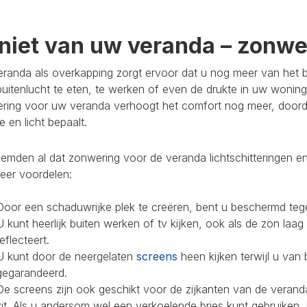
niet van uw veranda – zonwer
randa als overkapping zorgt ervoor dat u nog meer van het bu
buitenlucht te eten, te werken of even de drukte in uw woning
ring voor uw veranda verhoogt het comfort nog meer, doorda
 en licht bepaalt.
mden al dat zonwering voor de veranda lichtschitteringen en
eer voordelen:
Door een schaduwrijke plek te creëren, bent u beschermd teg
U kunt heerlijk buiten werken of tv kijken, ook als de zon laag
reflecteert.
U kunt door de neergelaten
screens
heen kijken terwijl u van 
gegarandeerd.
De screens zijn ook geschikt voor de zijkanten van de veranda
zit. Als u andersom wel een verkoelende bries kunt gebruiken,