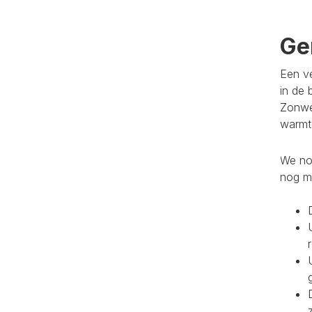
Ge
Een ve
in de 
Zonwe
warmte
We noe
nog m