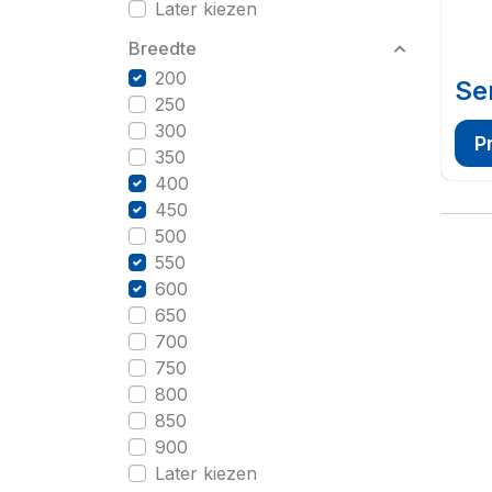
Later kiezen
Breedte
200
Se
250
300
P
350
400
450
500
550
600
650
700
750
800
850
900
Later kiezen