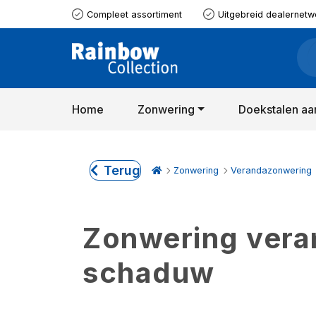
Compleet assortiment
Uitgebreid dealernetw
Home
Zonwering
Doekstalen aa
Terug
Zonwering
Verandazonwering
Zonwering verand
schaduw