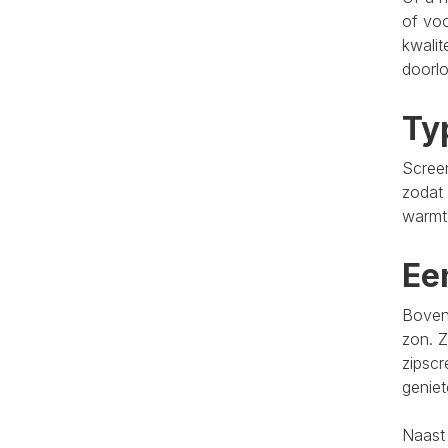
of voo
kwalit
doorlo
Ty
Screen
zodat 
warmt
Ee
Bovend
zon. Z
zipscr
genie
Naast