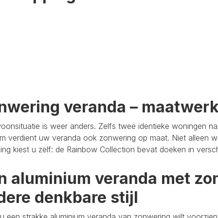
nwering veranda – maatwer
oonsituatie is weer anders. Zelfs twee identieke woningen n
m verdient uw veranda ook zonwering op maat. Niet alleen wa
aling kiest u zelf: de Rainbow Collection bevat doeken in versc
n aluminium veranda met zon
dere denkbare stijl
u een strakke aluminium veranda van zonwering wilt voorzien,