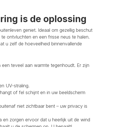
ing is de oplossing
itenleven geniet. Ideaal om gezellig beschut
 te ontvluchten en een frisse neus te halen.
t u zelf de hoeveelheid binnenvallende
 een teveel aan warmte tegenhoudt. Er zijn
en UV-straling.
 hangt of fel schijnt en in uw beeldscherm
buitenaf niet zichtbaar bent – uw privacy is
 en zorgen ervoor dat u heerlijk uit de wind
 haalt u de schermen op. U bepaalt!