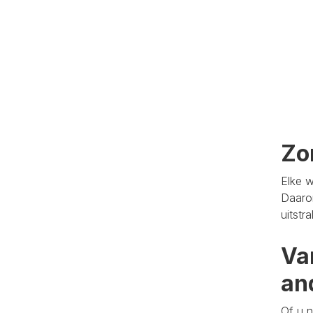
Zo
Elke w
Daaro
uitstr
Va
an
Of u n