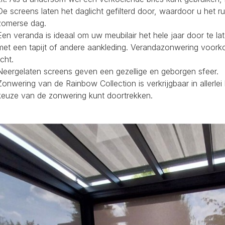
De screens laten het daglicht gefilterd door, waardoor u het r
zomerse dag.
Een veranda is ideaal om uw meubilair het hele jaar door te la
met een tapijt of andere aankleding. Verandazonwering voork
icht.
Neergelaten screens geven een gezellige en geborgen sfeer.
Zonwering van de Rainbow Collection is verkrijgbaar in allerl
keuze van de zonwering kunt doortrekken.