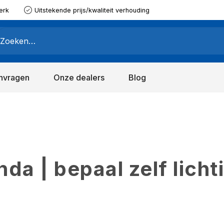
erk
Uitstekende prijs/kwaliteit verhouding
nvragen
Onze dealers
Blog
a | bepaal zelf licht