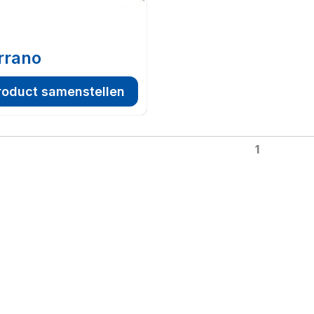
rrano
roduct samenstellen
1