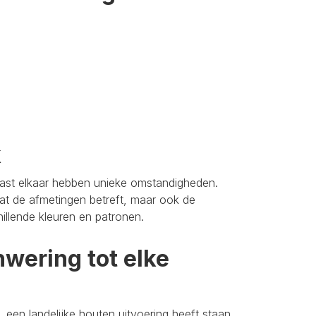
k
aast elkaar hebben unieke omstandigheden.
t de afmetingen betreft, maar ook de
hillende kleuren en patronen.
wering tot elke
 een landelijke houten uitvoering heeft staan