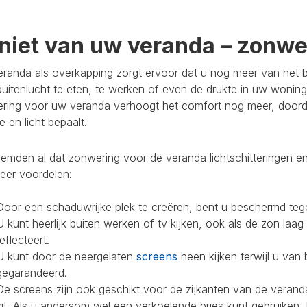
niet van uw veranda – zonwer
randa als overkapping zorgt ervoor dat u nog meer van het bu
buitenlucht te eten, te werken of even de drukte in uw woning
ring voor uw veranda verhoogt het comfort nog meer, doorda
 en licht bepaalt.
mden al dat zonwering voor de veranda lichtschitteringen en
eer voordelen:
Door een schaduwrijke plek te creëren, bent u beschermd teg
U kunt heerlijk buiten werken of tv kijken, ook als de zon laag
reflecteert.
U kunt door de neergelaten
screens
heen kijken terwijl u van 
gegarandeerd.
De screens zijn ook geschikt voor de zijkanten van de veranda
zit. Als u andersom wel een verkoelende bries kunt gebruiken,