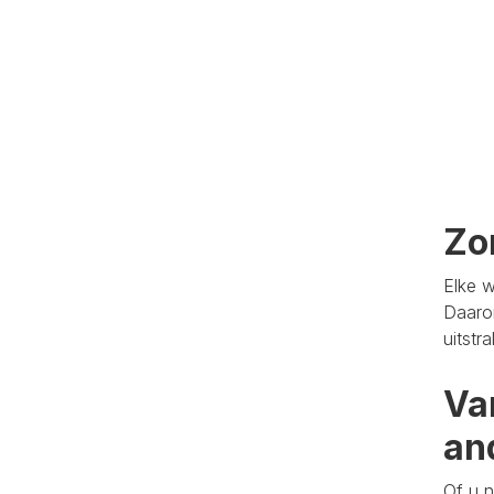
Zo
Elke w
Daaro
uitstr
Va
an
Of u n