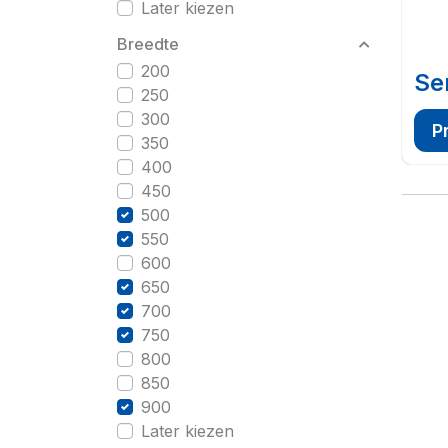
Later kiezen
Breedte
200
Se
250
300
P
350
400
450
500
550
600
650
700
750
800
850
900
Later kiezen