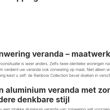
nwering veranda – maatwer
oonsituatie is weer anders. Zelfs twee identieke woningen n
m verdient uw veranda ook zonwering op maat. Niet alleen wa
aling kiest u zelf: de Rainbow Collection bevat doeken in versc
n aluminium veranda met zon
dere denkbare stijl
u een strakke aluminium veranda van zonwering wilt voorzien,