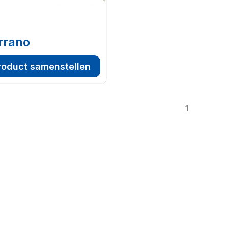
rrano
roduct samenstellen
1