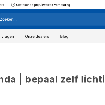
erk
Uitstekende prijs/kwaliteit verhouding
nvragen
Onze dealers
Blog
a | bepaal zelf licht