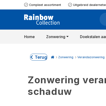
Compleet assortiment
Uitgebreid dealernetw
Home
Zonwering
Doekstalen aa
Terug
Zonwering
Verandazonwering
Zonwering verand
schaduw