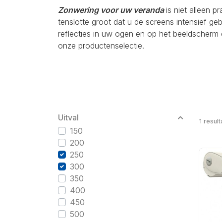
Zonwering voor uw veranda
is niet alleen p
tenslotte groot dat u de screens intensief g
reflecties in uw ogen en op het beeldscherm 
onze productenselectie.
Uitval
1
result
150
200
250
300
350
400
450
500