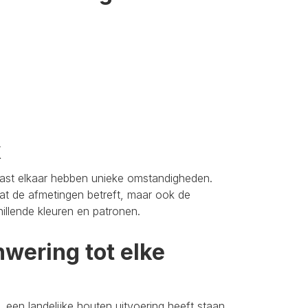
k
aast elkaar hebben unieke omstandigheden.
t de afmetingen betreft, maar ook de
hillende kleuren en patronen.
wering tot elke
 een landelijke houten uitvoering heeft staan