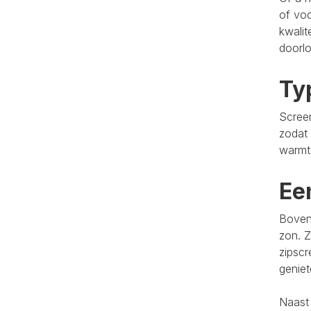
of voo
kwalit
doorlo
Ty
Screen
zodat 
warmt
Ee
Bovend
zon. Z
zipscr
genie
Naast