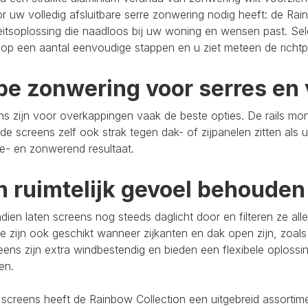
r uw volledig afsluitbare serre zonwering nodig heeft: de Rain
eitsoplossing die naadloos bij uw woning en wensen past. Se
op een aantal eenvoudige stappen en u ziet meteen de richtpr
pe zonwering voor serres en 
s zijn voor overkappingen vaak de beste opties. De rails mo
de screens zelf ook strak tegen dak- of zijpanelen zitten als 
e- en zonwerend resultaat.
n ruimtelijk gevoel behouden
ien laten screens nog steeds daglicht door en filteren ze al
e zijn ook geschikt wanneer zijkanten en dak open zijn, zoals
eens zijn extra windbestendig en bieden een flexibele oploss
ten.
 screens heeft de Rainbow Collection een uitgebreid assort