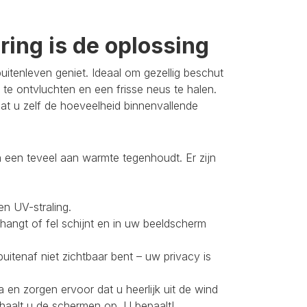
ing is de oplossing
itenleven geniet. Ideaal om gezellig beschut
 te ontvluchten en een frisse neus te halen.
t u zelf de hoeveelheid binnenvallende
 een teveel aan warmte tegenhoudt. Er zijn
en UV-straling.
 hangt of fel schijnt en in uw beeldscherm
buitenaf niet zichtbaar bent – uw privacy is
 en zorgen ervoor dat u heerlijk uit de wind
 haalt u de schermen op. U bepaalt!