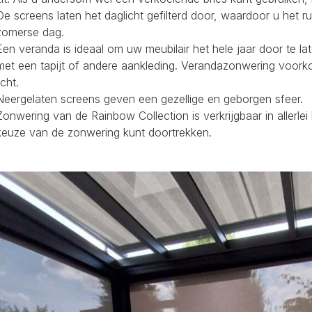
De screens laten het daglicht gefilterd door, waardoor u het r
zomerse dag.
Een veranda is ideaal om uw meubilair het hele jaar door te la
met een tapijt of andere aankleding. Verandazonwering voork
icht.
Neergelaten screens geven een gezellige en geborgen sfeer.
Zonwering van de Rainbow Collection is verkrijgbaar in allerl
keuze van de zonwering kunt doortrekken.