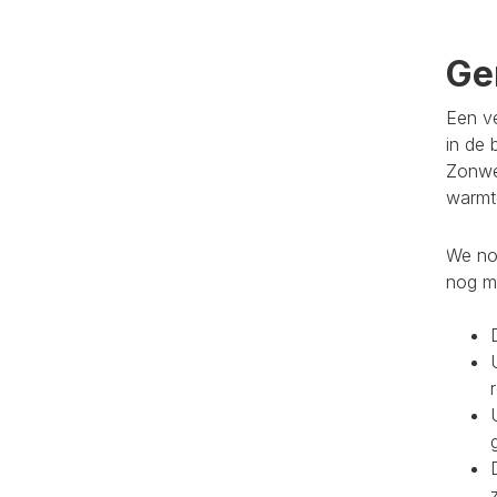
Ge
Een ve
in de 
Zonwe
warmte
We noe
nog m