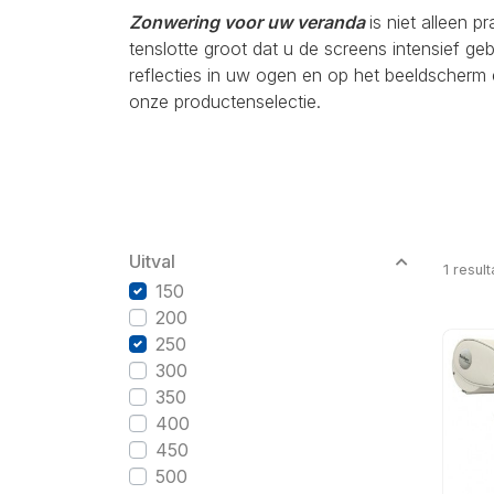
Zonwering voor uw veranda
is niet alleen p
tenslotte groot dat u de screens intensief g
reflecties in uw ogen en op het beeldscherm 
onze productenselectie.
Uitval
1
result
150
200
250
300
350
400
450
500