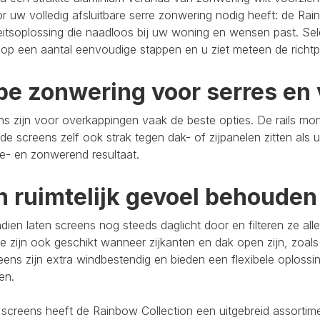
r uw volledig afsluitbare serre zonwering nodig heeft: de Rain
eitsoplossing die naadloos bij uw woning en wensen past. Se
op een aantal eenvoudige stappen en u ziet meteen de richtpr
pe zonwering voor serres en 
s zijn voor overkappingen vaak de beste opties. De rails mo
de screens zelf ook strak tegen dak- of zijpanelen zitten als 
e- en zonwerend resultaat.
n ruimtelijk gevoel behouden
ien laten screens nog steeds daglicht door en filteren ze al
e zijn ook geschikt wanneer zijkanten en dak open zijn, zoals
eens zijn extra windbestendig en bieden een flexibele oploss
ten.
 screens heeft de Rainbow Collection een uitgebreid assort