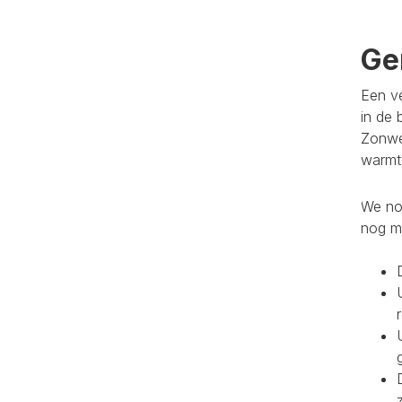
Ge
Een ve
in de 
Zonwe
warmte
We noe
nog m