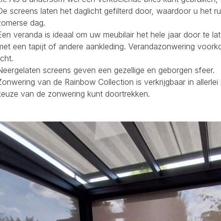
De screens laten het daglicht gefilterd door, waardoor u het r
zomerse dag.
Een veranda is ideaal om uw meubilair het hele jaar door te la
met een tapijt of andere aankleding. Verandazonwering voork
icht.
Neergelaten screens geven een gezellige en geborgen sfeer.
Zonwering van de Rainbow Collection is verkrijgbaar in allerl
keuze van de zonwering kunt doortrekken.