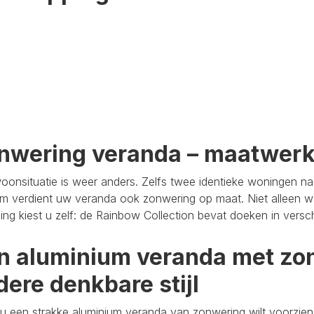
nwering veranda – maatwer
oonsituatie is weer anders. Zelfs twee identieke woningen n
m verdient uw veranda ook zonwering op maat. Niet alleen wa
aling kiest u zelf: de Rainbow Collection bevat doeken in versc
n aluminium veranda met zon
dere denkbare stijl
u een strakke aluminium veranda van zonwering wilt voorzien,