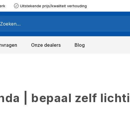
erk
Uitstekende prijs/kwaliteit verhouding
nvragen
Onze dealers
Blog
a | bepaal zelf licht