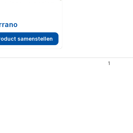
rrano
roduct samenstellen
1