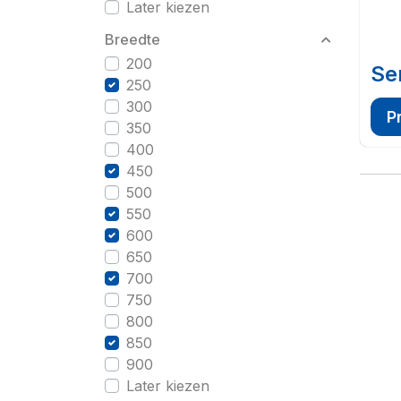
Later kiezen
Breedte
200
Se
250
300
P
350
400
450
500
550
600
650
700
750
800
850
900
Later kiezen