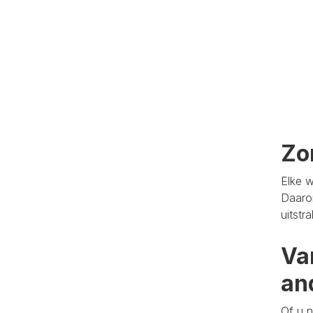
Zo
Elke w
Daaro
uitstr
Va
an
Of u n