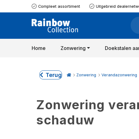
Compleet assortiment
Uitgebreid dealernetw
Home
Zonwering
Doekstalen aa
Terug
Zonwering
Verandazonwering
Zonwering verand
schaduw