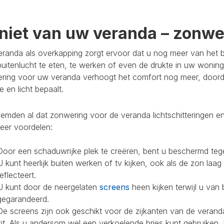
niet van uw veranda – zonwer
randa als overkapping zorgt ervoor dat u nog meer van het bu
buitenlucht te eten, te werken of even de drukte in uw woning
ring voor uw veranda verhoogt het comfort nog meer, doorda
 en licht bepaalt.
mden al dat zonwering voor de veranda lichtschitteringen en
eer voordelen:
Door een schaduwrijke plek te creëren, bent u beschermd teg
U kunt heerlijk buiten werken of tv kijken, ook als de zon laag
reflecteert.
U kunt door de neergelaten
screens
heen kijken terwijl u van 
gegarandeerd.
De screens zijn ook geschikt voor de zijkanten van de veranda
zit. Als u andersom wel een verkoelende bries kunt gebruiken,