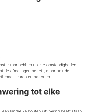
k
aast elkaar hebben unieke omstandigheden.
t de afmetingen betreft, maar ook de
hillende kleuren en patronen.
wering tot elke
 een landelijke houten uitvoering heeft staan