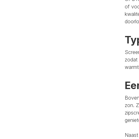
of voo
kwalit
doorlo
Ty
Screen
zodat 
warmt
Ee
Bovend
zon. Z
zipscr
genie
Naast