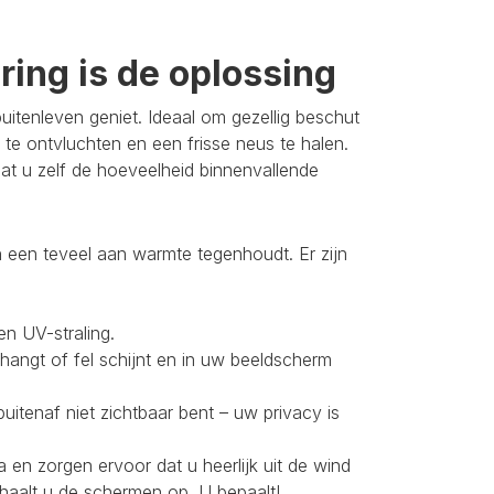
ing is de oplossing
itenleven geniet. Ideaal om gezellig beschut
 te ontvluchten en een frisse neus te halen.
t u zelf de hoeveelheid binnenvallende
 een teveel aan warmte tegenhoudt. Er zijn
en UV-straling.
 hangt of fel schijnt en in uw beeldscherm
buitenaf niet zichtbaar bent – uw privacy is
 en zorgen ervoor dat u heerlijk uit de wind
 haalt u de schermen op. U bepaalt!