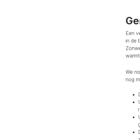
Ge
Een ve
in de 
Zonwe
warmte
We noe
nog m