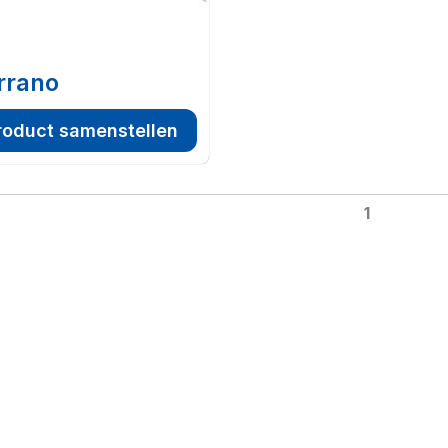
rrano
roduct samenstellen
1