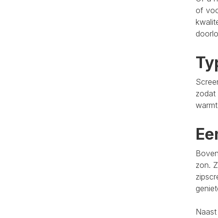
of voo
kwalit
doorlo
Ty
Screen
zodat 
warmt
Ee
Bovend
zon. Z
zipscr
genie
Naast