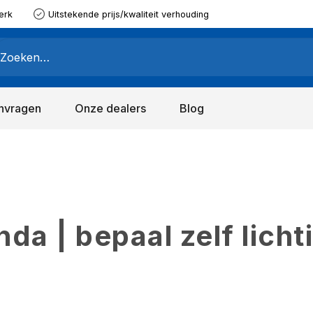
erk
Uitstekende prijs/kwaliteit verhouding
nvragen
Onze dealers
Blog
a | bepaal zelf licht