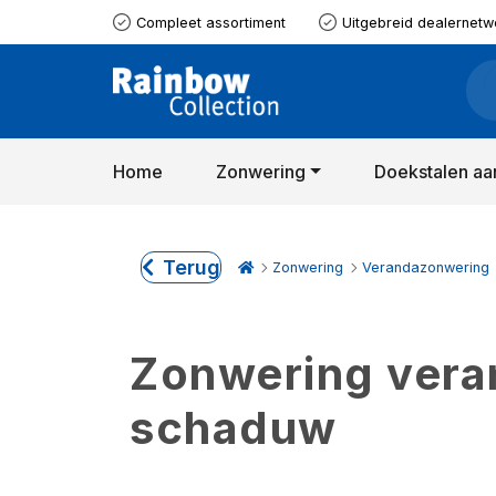
Compleet assortiment
Uitgebreid dealernetw
Home
Zonwering
Doekstalen aa
Terug
Zonwering
Verandazonwering
Zonwering verand
schaduw