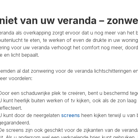
niet van uw veranda – zonwer
randa als overkapping zorgt ervoor dat u nog meer van het bu
buitenlucht te eten, te werken of even de drukte in uw woning
ring voor uw veranda verhoogt het comfort nog meer, doorda
 en licht bepaalt.
mden al dat zonwering voor de veranda lichtschitteringen en
eer voordelen:
Door een schaduwrijke plek te creëren, bent u beschermd teg
U kunt heerlijk buiten werken of tv kijken, ook als de zon laag
reflecteert.
U kunt door de neergelaten
screens
heen kijken terwijl u van 
gegarandeerd.
De screens zijn ook geschikt voor de zijkanten van de veranda
zit. Als u andersom wel een verkoelende bries kunt gebruiken,