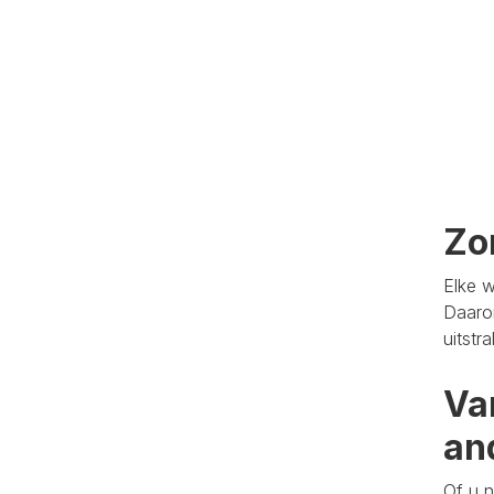
Zo
Elke w
Daaro
uitstr
Va
an
Of u n