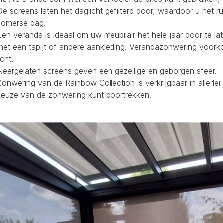
De screens laten het daglicht gefilterd door, waardoor u het r
zomerse dag.
Een veranda is ideaal om uw meubilair het hele jaar door te la
met een tapijt of andere aankleding. Verandazonwering voork
icht.
Neergelaten screens geven een gezellige en geborgen sfeer.
Zonwering van de Rainbow Collection is verkrijgbaar in allerl
keuze van de zonwering kunt doortrekken.