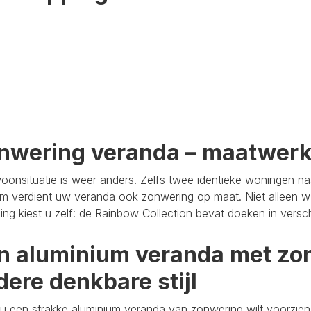
nwering veranda – maatwer
oonsituatie is weer anders. Zelfs twee identieke woningen n
m verdient uw veranda ook zonwering op maat. Niet alleen wa
aling kiest u zelf: de Rainbow Collection bevat doeken in versc
n aluminium veranda met zon
dere denkbare stijl
u een strakke aluminium veranda van zonwering wilt voorzien,