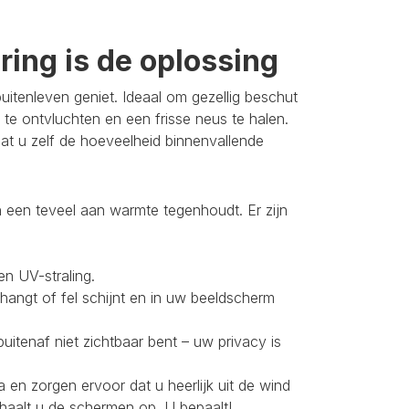
ing is de oplossing
itenleven geniet. Ideaal om gezellig beschut
 te ontvluchten en een frisse neus te halen.
t u zelf de hoeveelheid binnenvallende
 een teveel aan warmte tegenhoudt. Er zijn
en UV-straling.
 hangt of fel schijnt en in uw beeldscherm
buitenaf niet zichtbaar bent – uw privacy is
 en zorgen ervoor dat u heerlijk uit de wind
 haalt u de schermen op. U bepaalt!