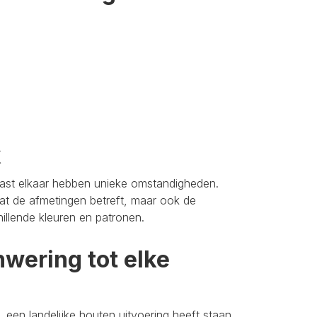
k
aast elkaar hebben unieke omstandigheden.
t de afmetingen betreft, maar ook de
hillende kleuren en patronen.
wering tot elke
 een landelijke houten uitvoering heeft staan