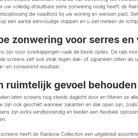
r uw volledig afsluitbare serre zonwering nodig heeft: de Rain
eitsoplossing die naadloos bij uw woning en wensen past. Se
op een aantal eenvoudige stappen en u ziet meteen de richtpr
pe zonwering voor serres en 
s zijn voor overkappingen vaak de beste opties. De rails mo
de screens zelf ook strak tegen dak- of zijpanelen zitten als 
e- en zonwerend resultaat.
n ruimtelijk gevoel behouden
ien laten screens nog steeds daglicht door en filteren ze al
e zijn ook geschikt wanneer zijkanten en dak open zijn, zoals
eens zijn extra windbestendig en bieden een flexibele oploss
ten.
 screens heeft de Rainbow Collection een uitgebreid assort