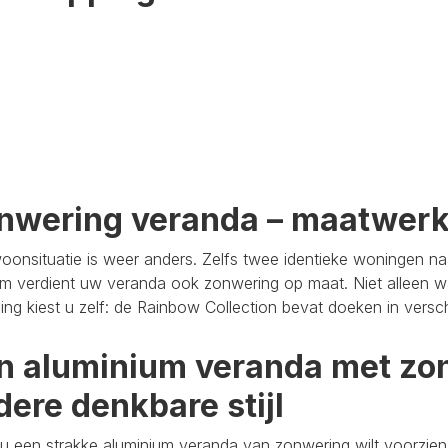
nwering veranda – maatwer
oonsituatie is weer anders. Zelfs twee identieke woningen n
m verdient uw veranda ook zonwering op maat. Niet alleen wa
aling kiest u zelf: de Rainbow Collection bevat doeken in versc
n aluminium veranda met zon
dere denkbare stijl
u een strakke aluminium veranda van zonwering wilt voorzien,