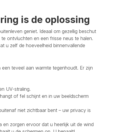
ing is de oplossing
itenleven geniet. Ideaal om gezellig beschut
 te ontvluchten en een frisse neus te halen.
t u zelf de hoeveelheid binnenvallende
 een teveel aan warmte tegenhoudt. Er zijn
en UV-straling.
 hangt of fel schijnt en in uw beeldscherm
buitenaf niet zichtbaar bent – uw privacy is
 en zorgen ervoor dat u heerlijk uit de wind
 haalt u de schermen op. U bepaalt!