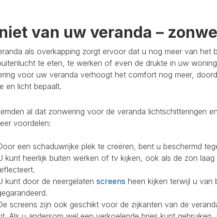
niet van uw veranda – zonwer
randa als overkapping zorgt ervoor dat u nog meer van het bu
buitenlucht te eten, te werken of even de drukte in uw woning
ring voor uw veranda verhoogt het comfort nog meer, doorda
 en licht bepaalt.
mden al dat zonwering voor de veranda lichtschitteringen en
eer voordelen:
Door een schaduwrijke plek te creëren, bent u beschermd teg
U kunt heerlijk buiten werken of tv kijken, ook als de zon laag
reflecteert.
U kunt door de neergelaten
screens
heen kijken terwijl u van 
gegarandeerd.
De screens zijn ook geschikt voor de zijkanten van de veranda
zit. Als u andersom wel een verkoelende bries kunt gebruiken,