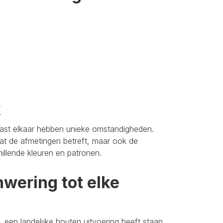
k
aast elkaar hebben unieke omstandigheden.
t de afmetingen betreft, maar ook de
hillende kleuren en patronen.
wering tot elke
 een landelijke houten uitvoering heeft staan