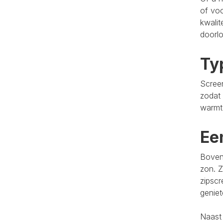
of voo
kwalit
doorlo
Ty
Screen
zodat 
warmt
Ee
Bovend
zon. Z
zipscr
genie
Naast