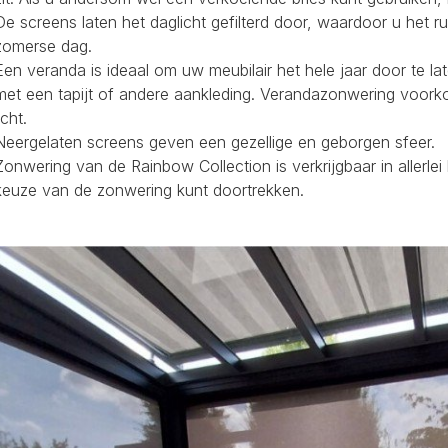
De screens laten het daglicht gefilterd door, waardoor u het r
zomerse dag.
Een veranda is ideaal om uw meubilair het hele jaar door te la
met een tapijt of andere aankleding. Verandazonwering voork
icht.
Neergelaten screens geven een gezellige en geborgen sfeer.
Zonwering van de Rainbow Collection is verkrijgbaar in allerl
keuze van de zonwering kunt doortrekken.