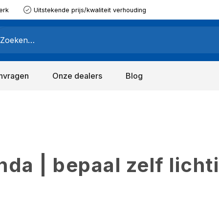
erk
Uitstekende prijs/kwaliteit verhouding
nvragen
Onze dealers
Blog
a | bepaal zelf licht