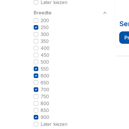
Later kiezen
Breedte
200
Se
250
300
P
350
400
450
500
550
600
650
700
750
800
850
900
Later kiezen