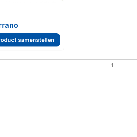
rrano
roduct samenstellen
1