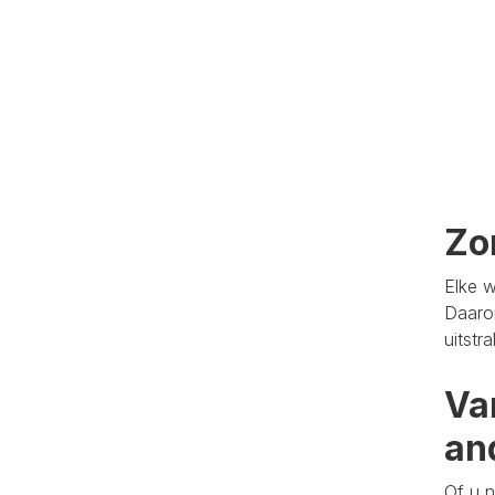
Zo
Elke w
Daaro
uitstr
Va
an
Of u n