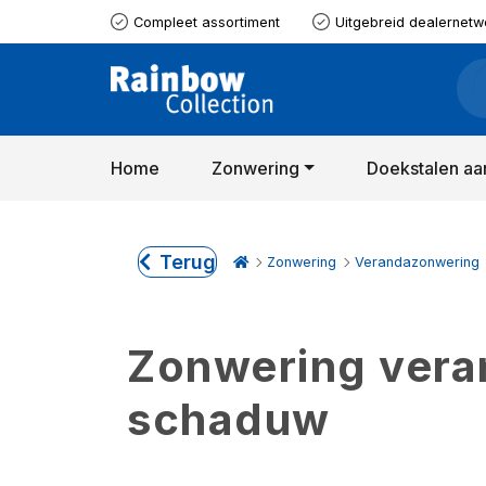
Compleet assortiment
Uitgebreid dealernetw
Home
Zonwering
Doekstalen aa
Terug
Zonwering
Verandazonwering
Zonwering verand
schaduw