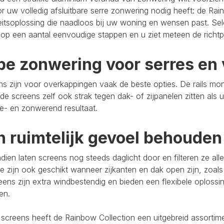
r uw volledig afsluitbare serre zonwering nodig heeft: de Rain
eitsoplossing die naadloos bij uw woning en wensen past. Se
op een aantal eenvoudige stappen en u ziet meteen de richtpr
pe zonwering voor serres en 
s zijn voor overkappingen vaak de beste opties. De rails mo
de screens zelf ook strak tegen dak- of zijpanelen zitten als 
e- en zonwerend resultaat.
n ruimtelijk gevoel behouden
ien laten screens nog steeds daglicht door en filteren ze al
e zijn ook geschikt wanneer zijkanten en dak open zijn, zoals
eens zijn extra windbestendig en bieden een flexibele oploss
ten.
 screens heeft de Rainbow Collection een uitgebreid assort