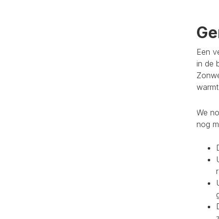
Ge
Een ve
in de 
Zonwe
warmte
We noe
nog m