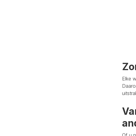
Zo
Elke w
Daaro
uitstr
Va
an
Of u n