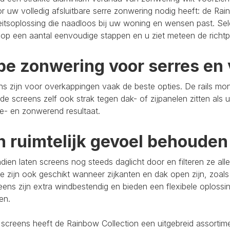
r uw volledig afsluitbare serre zonwering nodig heeft: de Rain
eitsoplossing die naadloos bij uw woning en wensen past. Se
op een aantal eenvoudige stappen en u ziet meteen de richtpr
pe zonwering voor serres en 
s zijn voor overkappingen vaak de beste opties. De rails mo
de screens zelf ook strak tegen dak- of zijpanelen zitten als 
e- en zonwerend resultaat.
n ruimtelijk gevoel behouden
ien laten screens nog steeds daglicht door en filteren ze al
e zijn ook geschikt wanneer zijkanten en dak open zijn, zoals
eens zijn extra windbestendig en bieden een flexibele oploss
ten.
 screens heeft de Rainbow Collection een uitgebreid assort