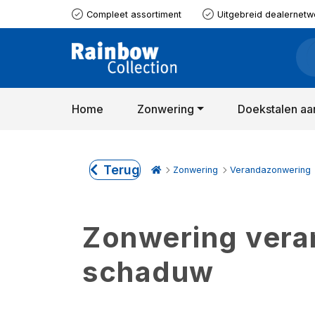
Compleet assortiment
Uitgebreid dealernetw
Home
Zonwering
Doekstalen aa
Terug
Zonwering
Verandazonwering
Zonwering verand
schaduw