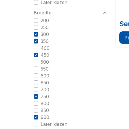
Later kiezen
Breedte
200
Se
250
300
P
350
400
450
500
550
600
650
700
750
800
850
900
Later kiezen