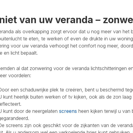
niet van uw veranda – zonwer
randa als overkapping zorgt ervoor dat u nog meer van het bu
buitenlucht te eten, te werken of even de drukte in uw woning
ring voor uw veranda verhoogt het comfort nog meer, doorda
 en licht bepaalt.
mden al dat zonwering voor de veranda lichtschitteringen en
eer voordelen:
Door een schaduwrijke plek te creëren, bent u beschermd teg
U kunt heerlijk buiten werken of tv kijken, ook als de zon laag
reflecteert.
U kunt door de neergelaten
screens
heen kijken terwijl u van 
gegarandeerd.
De screens zijn ook geschikt voor de zijkanten van de veranda
zit. Als u andersom wel een verkoelende bries kunt gebruiken,