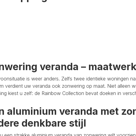
nwering veranda – maatwer
oonsituatie is weer anders. Zelfs twee identieke woningen n
m verdient uw veranda ook zonwering op maat. Niet alleen wa
aling kiest u zelf: de Rainbow Collection bevat doeken in versc
n aluminium veranda met zon
dere denkbare stijl
u een strakke aluminium veranda van zonwering wilt voorzien,