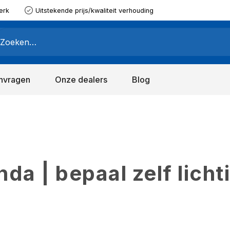
erk
Uitstekende prijs/kwaliteit verhouding
nvragen
Onze dealers
Blog
a | bepaal zelf licht