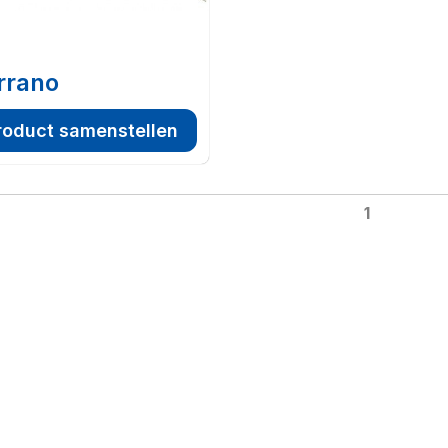
rrano
roduct samenstellen
1