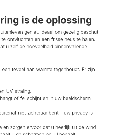
ing is de oplossing
itenleven geniet. Ideaal om gezellig beschut
 te ontvluchten en een frisse neus te halen.
t u zelf de hoeveelheid binnenvallende
 een teveel aan warmte tegenhoudt. Er zijn
en UV-straling.
 hangt of fel schijnt en in uw beeldscherm
buitenaf niet zichtbaar bent – uw privacy is
 en zorgen ervoor dat u heerlijk uit de wind
 haalt u de schermen op. U bepaalt!