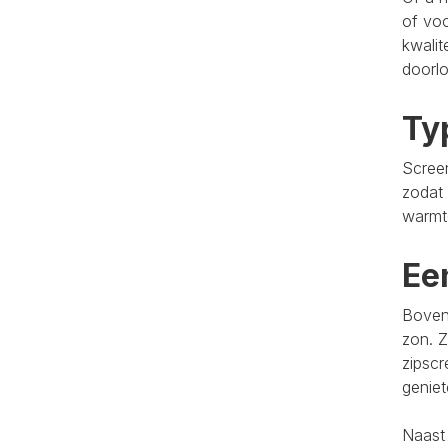
of voo
kwalit
doorlo
Ty
Screen
zodat 
warmt
Ee
Bovend
zon. Z
zipscr
genie
Naast