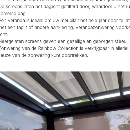
De screens laten het daglicht gefilterd door, waardoor u het r
zomerse dag.
Een veranda is ideaal om uw meubilair het hele jaar door te la
met een tapijt of andere aankleding. Verandazonwering voork
icht.
Neergelaten screens geven een gezellige en geborgen sfeer.
Zonwering van de Rainbow Collection is verkrijgbaar in allerl
keuze van de zonwering kunt doortrekken.