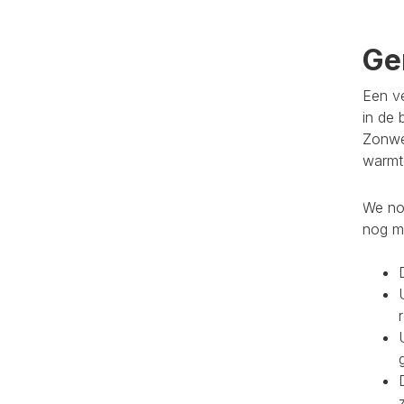
Ge
Een ve
in de 
Zonwe
warmte
We noe
nog m