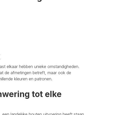
k
aast elkaar hebben unieke omstandigheden.
t de afmetingen betreft, maar ook de
hillende kleuren en patronen.
wering tot elke
 een landelijke houten uitvoering heeft staan