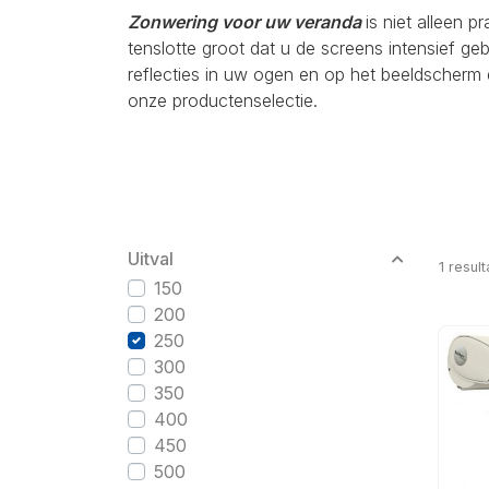
Zonwering voor uw veranda
is niet alleen p
tenslotte groot dat u de screens intensief g
reflecties in uw ogen en op het beeldscherm 
onze productenselectie.
Uitval
1
result
150
200
250
300
350
400
450
500