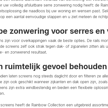
r uw volledig afsluitbare serre zonwering nodig heeft: de Rain
eitsoplossing die naadloos bij uw woning en wensen past. Se
op een aantal eenvoudige stappen en u ziet meteen de richtpr
pe zonwering voor serres en 
s zijn voor overkappingen vaak de beste opties. De rails mo
de screens zelf ook strak tegen dak- of zijpanelen zitten als 
e- en zonwerend resultaat.
n ruimtelijk gevoel behouden
ien laten screens nog steeds daglicht door en filteren ze al
e zijn ook geschikt wanneer zijkanten en dak open zijn, zoals
eens zijn extra windbestendig en bieden een flexibele oploss
ten.
 screens heeft de Rainbow Collection een uitgebreid assort