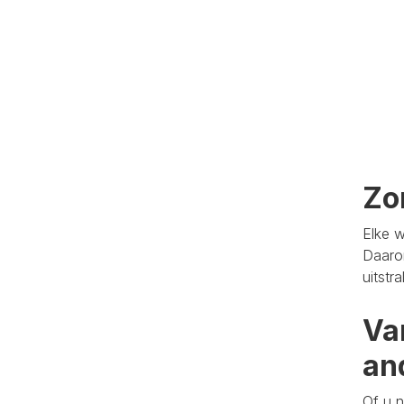
Zo
Elke w
Daaro
uitstr
Va
an
Of u n