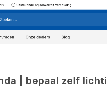
erk
Uitstekende prijs/kwaliteit verhouding
nvragen
Onze dealers
Blog
a | bepaal zelf licht