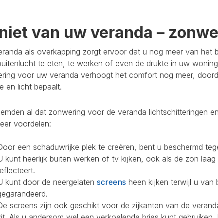
niet van uw veranda – zonwer
randa als overkapping zorgt ervoor dat u nog meer van het bu
buitenlucht te eten, te werken of even de drukte in uw woning
ring voor uw veranda verhoogt het comfort nog meer, doorda
 en licht bepaalt.
mden al dat zonwering voor de veranda lichtschitteringen en
eer voordelen:
Door een schaduwrijke plek te creëren, bent u beschermd teg
U kunt heerlijk buiten werken of tv kijken, ook als de zon laag
reflecteert.
U kunt door de neergelaten
screens
heen kijken terwijl u van 
gegarandeerd.
De screens zijn ook geschikt voor de zijkanten van de veranda
zit. Als u andersom wel een verkoelende bries kunt gebruiken,