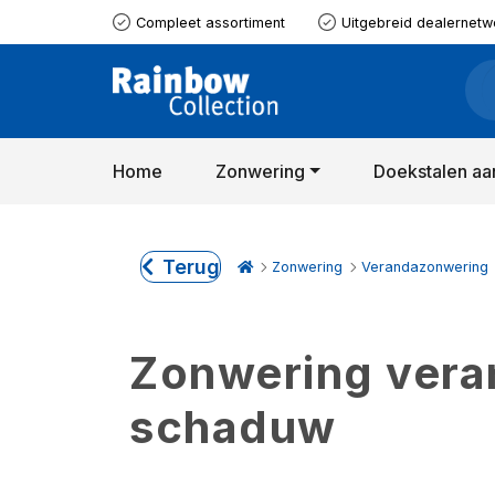
Compleet assortiment
Uitgebreid dealernetw
Home
Zonwering
Doekstalen aa
Terug
Zonwering
Verandazonwering
Zonwering verand
schaduw