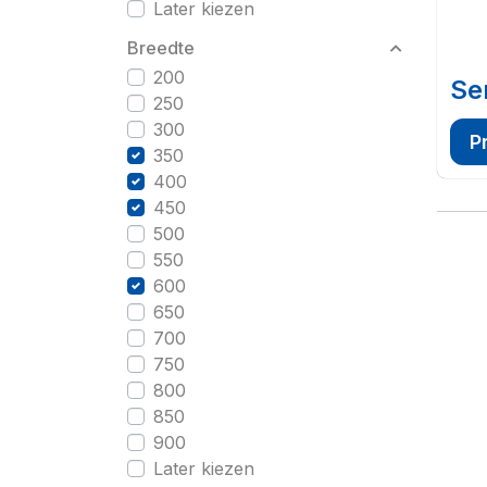
Later kiezen
Breedte
200
Se
250
300
P
350
400
450
500
550
600
650
700
750
800
850
900
Later kiezen