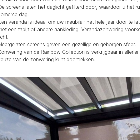
De screens laten het daglicht gefilterd door, waardoor u het r
zomerse dag.
Een veranda is ideaal om uw meubilair het hele jaar door te la
met een tapijt of andere aankleding. Verandazonwering voork
icht.
Neergelaten screens geven een gezellige en geborgen sfeer.
Zonwering van de Rainbow Collection is verkrijgbaar in allerl
keuze van de zonwering kunt doortrekken.