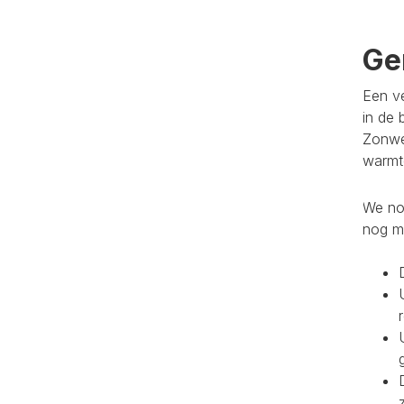
Ge
Een ve
in de 
Zonwe
warmte
We noe
nog m