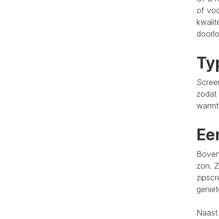
of voo
kwalit
doorlo
Ty
Screen
zodat 
warmt
Ee
Bovend
zon. Z
zipscr
genie
Naast