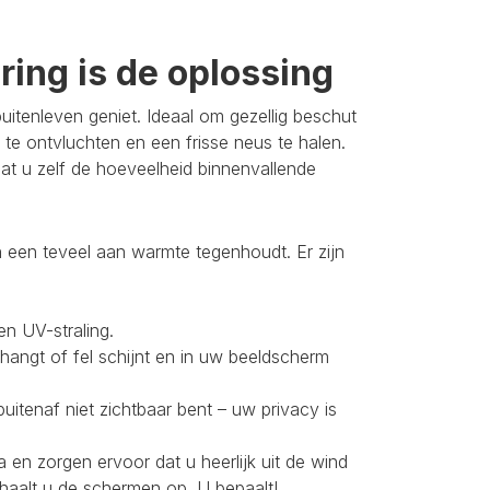
ing is de oplossing
itenleven geniet. Ideaal om gezellig beschut
 te ontvluchten en een frisse neus te halen.
t u zelf de hoeveelheid binnenvallende
 een teveel aan warmte tegenhoudt. Er zijn
en UV-straling.
 hangt of fel schijnt en in uw beeldscherm
buitenaf niet zichtbaar bent – uw privacy is
 en zorgen ervoor dat u heerlijk uit de wind
 haalt u de schermen op. U bepaalt!