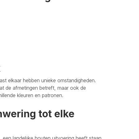
k
aast elkaar hebben unieke omstandigheden.
t de afmetingen betreft, maar ook de
hillende kleuren en patronen.
wering tot elke
 een landelijke houten uitvoering heeft staan