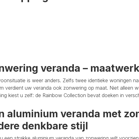
nwering veranda – maatwer
oonsituatie is weer anders. Zelfs twee identieke woningen n
m verdient uw veranda ook zonwering op maat. Niet alleen wa
aling kiest u zelf: de Rainbow Collection bevat doeken in versc
n aluminium veranda met zon
dere denkbare stijl
u een strakke aluminium veranda van zonwering wilt voorzien,