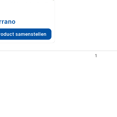
rrano
roduct samenstellen
1