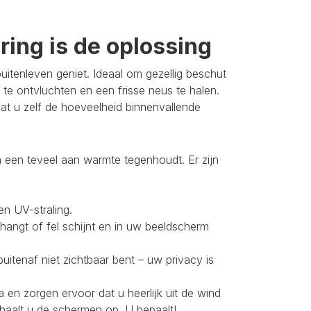
ing is de oplossing
itenleven geniet. Ideaal om gezellig beschut
 te ontvluchten en een frisse neus te halen.
t u zelf de hoeveelheid binnenvallende
 een teveel aan warmte tegenhoudt. Er zijn
en UV-straling.
 hangt of fel schijnt en in uw beeldscherm
buitenaf niet zichtbaar bent – uw privacy is
 en zorgen ervoor dat u heerlijk uit de wind
 haalt u de schermen op. U bepaalt!