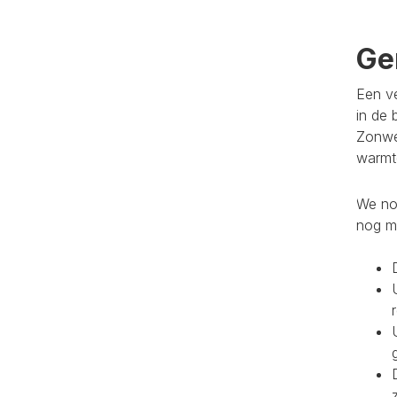
Ge
Een ve
in de 
Zonwe
warmte
We noe
nog m