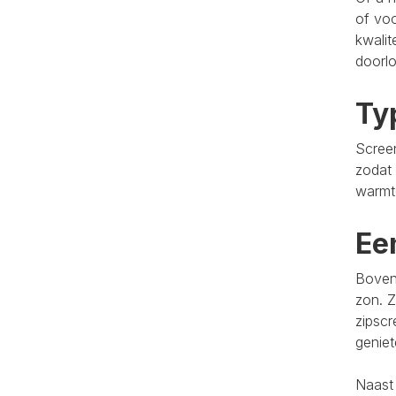
of voo
kwalit
doorlo
Ty
Screen
zodat 
warmt
Ee
Bovend
zon. Z
zipscr
genie
Naast