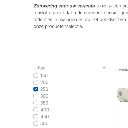
Zonwering voor uw veranda
is niet alleen p
tenslotte groot dat u de screens intensief g
reflecties in uw ogen en op het beeldscherm 
onze productenselectie.
Uitval
1
result
150
200
250
300
350
400
450
500