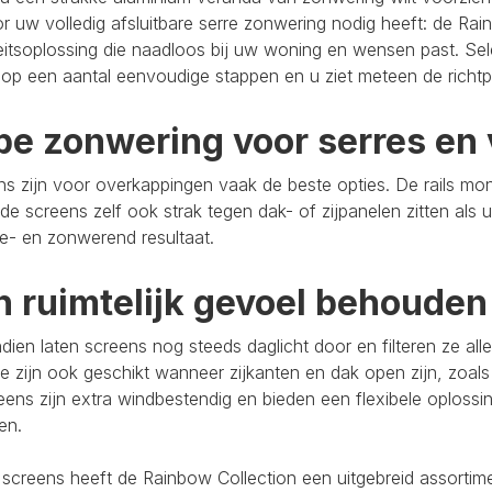
r uw volledig afsluitbare serre zonwering nodig heeft: de Rain
eitsoplossing die naadloos bij uw woning en wensen past. Se
op een aantal eenvoudige stappen en u ziet meteen de richtpr
pe zonwering voor serres en 
s zijn voor overkappingen vaak de beste opties. De rails mo
de screens zelf ook strak tegen dak- of zijpanelen zitten als 
e- en zonwerend resultaat.
n ruimtelijk gevoel behouden
ien laten screens nog steeds daglicht door en filteren ze al
e zijn ook geschikt wanneer zijkanten en dak open zijn, zoals
eens zijn extra windbestendig en bieden een flexibele oploss
ten.
 screens heeft de Rainbow Collection een uitgebreid assort