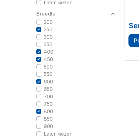
Later kiezen
Breedte
200
Se
250
300
P
350
400
450
500
550
600
650
700
750
800
850
900
Later kiezen