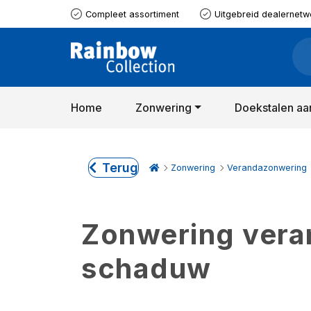
Compleet assortiment
Uitgebreid dealernetw
Home
Zonwering
Doekstalen aa
Terug
Zonwering
Verandazonwering
Zonwering verand
schaduw