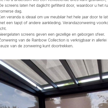
De screens laten het daglicht gefilterd door, waardoor u het r
zomerse dag.
Een veranda is ideaal om uw meubilair het hele jaar door te la
met een tapijt of andere aankleding. Verandazonwering voork
icht.
Neergelaten screens geven een gezellige en geborgen sfeer.
Zonwering van de Rainbow Collection is verkrijgbaar in allerl
keuze van de zonwering kunt doortrekken.