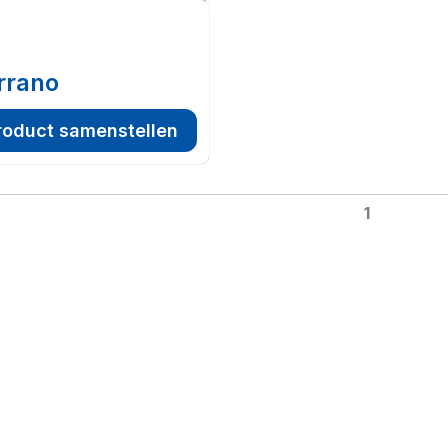
rrano
roduct samenstellen
1