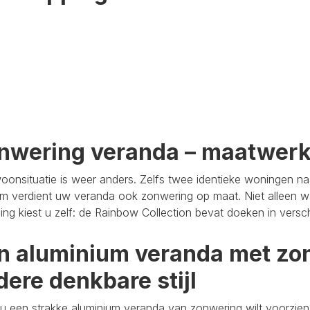
nwering veranda – maatwer
oonsituatie is weer anders. Zelfs twee identieke woningen n
m verdient uw veranda ook zonwering op maat. Niet alleen wa
aling kiest u zelf: de Rainbow Collection bevat doeken in versc
n aluminium veranda met zon
dere denkbare stijl
u een strakke aluminium veranda van zonwering wilt voorzien,