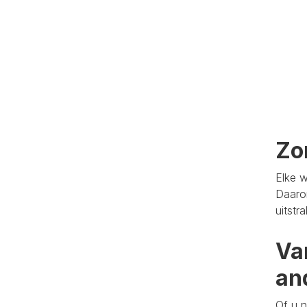
Zo
Elke w
Daaro
uitstr
Va
an
Of u n