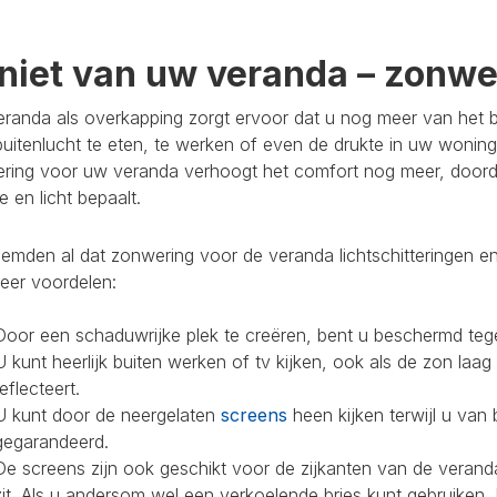
niet van uw veranda – zonwer
randa als overkapping zorgt ervoor dat u nog meer van het bu
buitenlucht te eten, te werken of even de drukte in uw woning
ring voor uw veranda verhoogt het comfort nog meer, doorda
 en licht bepaalt.
mden al dat zonwering voor de veranda lichtschitteringen en
eer voordelen:
Door een schaduwrijke plek te creëren, bent u beschermd teg
U kunt heerlijk buiten werken of tv kijken, ook als de zon laag
reflecteert.
U kunt door de neergelaten
screens
heen kijken terwijl u van 
gegarandeerd.
De screens zijn ook geschikt voor de zijkanten van de veranda
zit. Als u andersom wel een verkoelende bries kunt gebruiken,