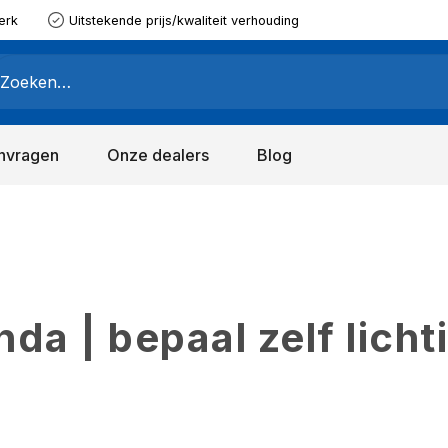
erk
Uitstekende prijs/kwaliteit verhouding
nvragen
Onze dealers
Blog
a | bepaal zelf licht