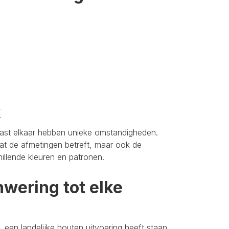
k
aast elkaar hebben unieke omstandigheden.
t de afmetingen betreft, maar ook de
hillende kleuren en patronen.
wering tot elke
 een landelijke houten uitvoering heeft staan