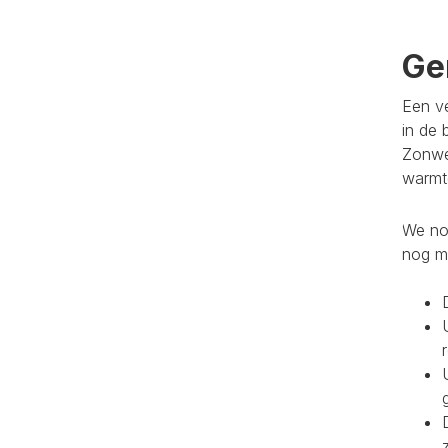
Ge
Een ve
in de 
Zonwe
warmte
We noe
nog m