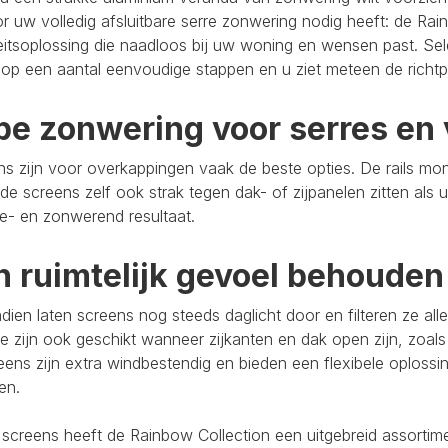
r uw volledig afsluitbare serre zonwering nodig heeft: de Rain
eitsoplossing die naadloos bij uw woning en wensen past. Se
op een aantal eenvoudige stappen en u ziet meteen de richtpr
pe zonwering voor serres en 
s zijn voor overkappingen vaak de beste opties. De rails mo
de screens zelf ook strak tegen dak- of zijpanelen zitten als 
e- en zonwerend resultaat.
n ruimtelijk gevoel behouden
ien laten screens nog steeds daglicht door en filteren ze al
e zijn ook geschikt wanneer zijkanten en dak open zijn, zoals
eens zijn extra windbestendig en bieden een flexibele oploss
ten.
 screens heeft de Rainbow Collection een uitgebreid assort