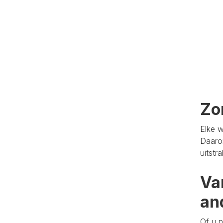
Zo
Elke w
Daaro
uitstr
Va
an
Of u n