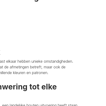
k
aast elkaar hebben unieke omstandigheden.
t de afmetingen betreft, maar ook de
hillende kleuren en patronen.
wering tot elke
 een landelijke houten uitvoering heeft staan