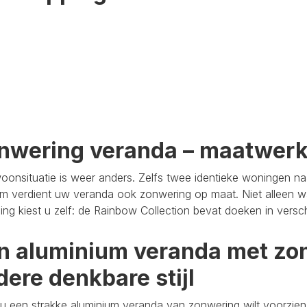
nwering veranda – maatwer
oonsituatie is weer anders. Zelfs twee identieke woningen n
m verdient uw veranda ook zonwering op maat. Niet alleen wa
aling kiest u zelf: de Rainbow Collection bevat doeken in versc
n aluminium veranda met zon
dere denkbare stijl
u een strakke aluminium veranda van zonwering wilt voorzien,