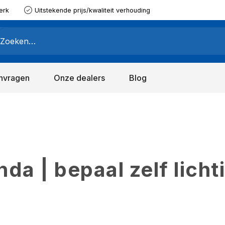
erk
Uitstekende prijs/kwaliteit verhouding
nvragen
Onze dealers
Blog
a | bepaal zelf licht