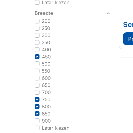
Later kiezen
Breedte
200
Se
250
300
P
350
400
450
500
550
600
650
700
750
800
850
900
Later kiezen