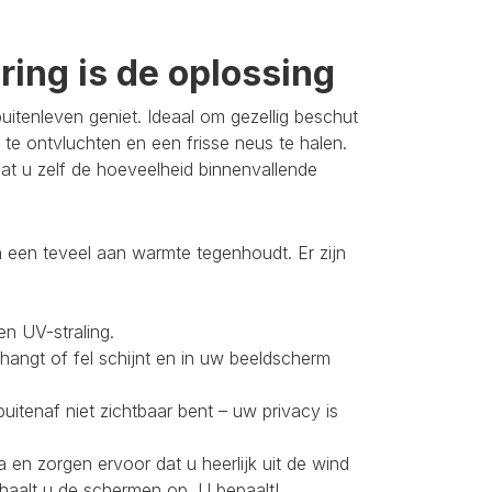
ing is de oplossing
itenleven geniet. Ideaal om gezellig beschut
 te ontvluchten en een frisse neus te halen.
t u zelf de hoeveelheid binnenvallende
 een teveel aan warmte tegenhoudt. Er zijn
en UV-straling.
 hangt of fel schijnt en in uw beeldscherm
buitenaf niet zichtbaar bent – uw privacy is
 en zorgen ervoor dat u heerlijk uit de wind
 haalt u de schermen op. U bepaalt!