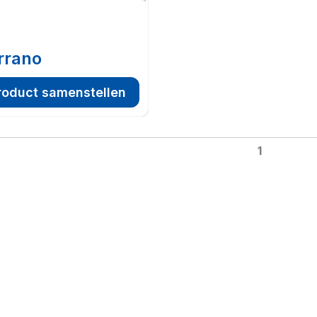
rrano
roduct samenstellen
1