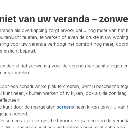
niet van uw veranda – zonwer
randa als overkapping zorgt ervoor dat u nog meer van het bu
buitenlucht te eten, te werken of even de drukte in uw woning
ring voor uw veranda verhoogt het comfort nog meer, doorda
 en licht bepaalt.
mden al dat zonwering voor de veranda lichtschitteringen en
eer voordelen:
Door een schaduwrijke plek te creëren, bent u beschermd teg
U kunt heerlijk buiten werken of tv kijken, ook als de zon laag
reflecteert.
U kunt door de neergelaten
screens
heen kijken terwijl u van 
gegarandeerd.
De screens zijn ook geschikt voor de zijkanten van de veranda
zit. Als u andersom wel een verkoelende bries kunt gebruiken,