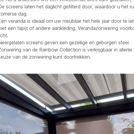
De screens laten het daglicht gefilterd door, waardoor u het r
zomerse dag.
Een veranda is ideaal om uw meubilair het hele jaar door te la
met een tapijt of andere aankleding. Verandazonwering voork
icht.
Neergelaten screens geven een gezellige en geborgen sfeer.
Zonwering van de Rainbow Collection is verkrijgbaar in allerl
keuze van de zonwering kunt doortrekken.