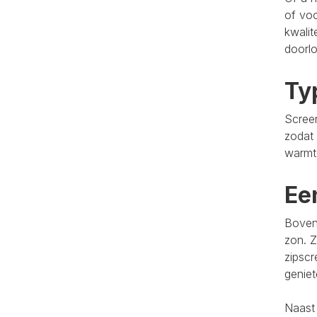
of voo
kwalit
doorlo
Ty
Screen
zodat 
warmt
Ee
Bovend
zon. Z
zipscr
genie
Naast