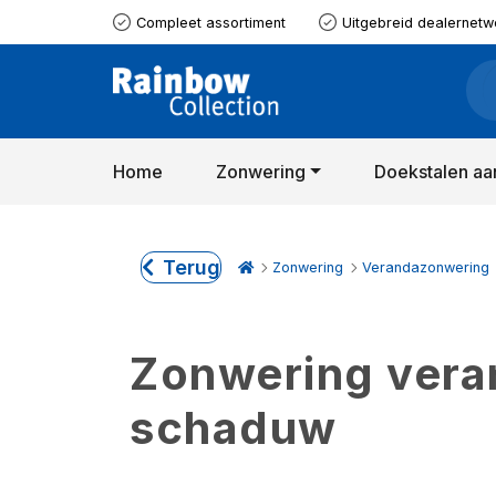
Compleet assortiment
Uitgebreid dealernetw
Home
Zonwering
Doekstalen aa
Terug
Zonwering
Verandazonwering
Zonwering verand
schaduw