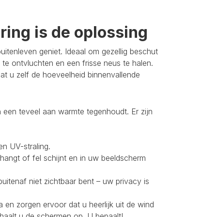
ing is de oplossing
itenleven geniet. Ideaal om gezellig beschut
 te ontvluchten en een frisse neus te halen.
t u zelf de hoeveelheid binnenvallende
 een teveel aan warmte tegenhoudt. Er zijn
en UV-straling.
 hangt of fel schijnt en in uw beeldscherm
buitenaf niet zichtbaar bent – uw privacy is
 en zorgen ervoor dat u heerlijk uit de wind
 haalt u de schermen op. U bepaalt!