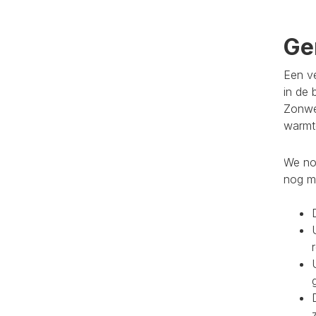
Ge
Een ve
in de 
Zonwe
warmte
We noe
nog m