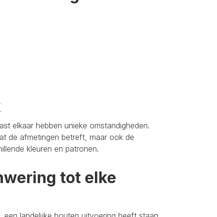
k
aast elkaar hebben unieke omstandigheden.
t de afmetingen betreft, maar ook de
hillende kleuren en patronen.
wering tot elke
 een landelijke houten uitvoering heeft staan