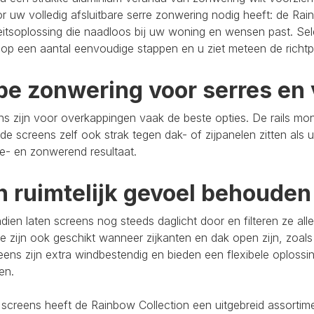
r uw volledig afsluitbare serre zonwering nodig heeft: de Rain
eitsoplossing die naadloos bij uw woning en wensen past. Se
op een aantal eenvoudige stappen en u ziet meteen de richtpr
pe zonwering voor serres en 
s zijn voor overkappingen vaak de beste opties. De rails mo
de screens zelf ook strak tegen dak- of zijpanelen zitten als 
e- en zonwerend resultaat.
n ruimtelijk gevoel behouden
ien laten screens nog steeds daglicht door en filteren ze al
e zijn ook geschikt wanneer zijkanten en dak open zijn, zoals
eens zijn extra windbestendig en bieden een flexibele oploss
ten.
 screens heeft de Rainbow Collection een uitgebreid assort