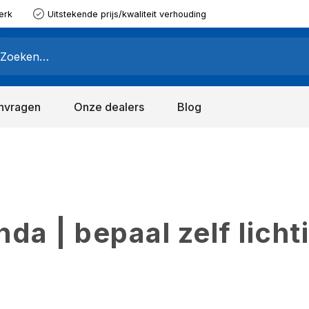
erk
Uitstekende prijs/kwaliteit verhouding
nvragen
Onze dealers
Blog
a | bepaal zelf licht