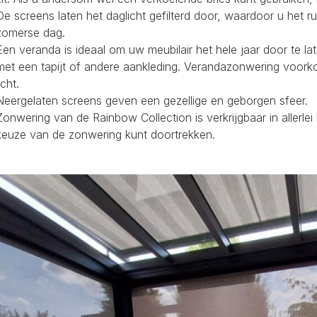
De screens laten het daglicht gefilterd door, waardoor u het r
zomerse dag.
Een veranda is ideaal om uw meubilair het hele jaar door te la
met een tapijt of andere aankleding. Verandazonwering voork
icht.
Neergelaten screens geven een gezellige en geborgen sfeer.
Zonwering van de Rainbow Collection is verkrijgbaar in allerl
keuze van de zonwering kunt doortrekken.