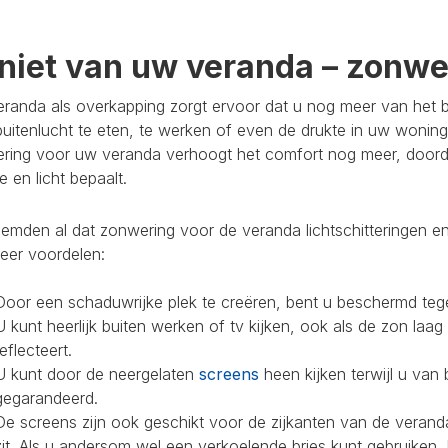
niet van uw veranda – zonwer
randa als overkapping zorgt ervoor dat u nog meer van het bu
buitenlucht te eten, te werken of even de drukte in uw woning
ring voor uw veranda verhoogt het comfort nog meer, doorda
 en licht bepaalt.
mden al dat zonwering voor de veranda lichtschitteringen en
eer voordelen:
Door een schaduwrijke plek te creëren, bent u beschermd teg
U kunt heerlijk buiten werken of tv kijken, ook als de zon laag
reflecteert.
U kunt door de neergelaten
screens
heen kijken terwijl u van 
gegarandeerd.
De screens zijn ook geschikt voor de zijkanten van de veranda
zit. Als u andersom wel een verkoelende bries kunt gebruiken,