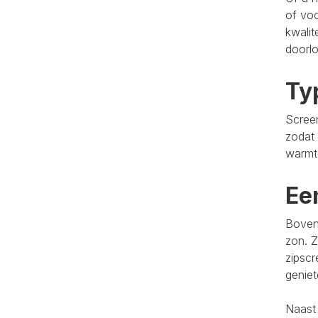
of voo
kwalit
doorlo
Ty
Screen
zodat 
warmt
Ee
Bovend
zon. Z
zipscr
genie
Naast