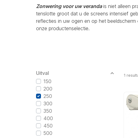
Zonwering voor uw veranda
is niet alleen p
tenslotte groot dat u de screens intensief g
reflecties in uw ogen en op het beeldscherm 
onze productenselectie.
Uitval
1
result
150
200
250
300
350
400
450
500