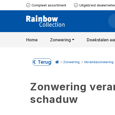
Compleet assortiment
Uitgebreid dealernetw
Home
Zonwering
Doekstalen aa
Terug
Zonwering
Verandazonwering
Zonwering verand
schaduw