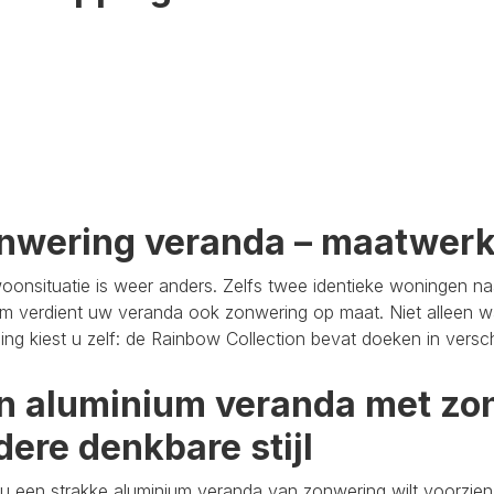
nwering veranda – maatwer
oonsituatie is weer anders. Zelfs twee identieke woningen n
m verdient uw veranda ook zonwering op maat. Niet alleen wa
aling kiest u zelf: de Rainbow Collection bevat doeken in versc
n aluminium veranda met zon
dere denkbare stijl
u een strakke aluminium veranda van zonwering wilt voorzien,