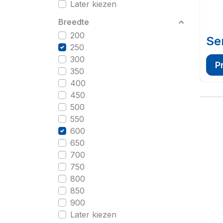
Later kiezen
Breedte
200
Se
250
300
P
350
400
450
500
550
600
650
700
750
800
850
900
Later kiezen