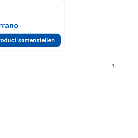
rrano
roduct samenstellen
1