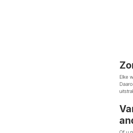
Zo
Elke w
Daaro
uitstr
Va
an
Of u n