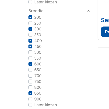
Later kiezen
Breedte
200
Se
250
300
P
350
400
450
500
550
600
650
700
750
800
850
900
Later kiezen