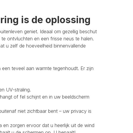
ing is de oplossing
itenleven geniet. Ideaal om gezellig beschut
 te ontvluchten en een frisse neus te halen.
t u zelf de hoeveelheid binnenvallende
 een teveel aan warmte tegenhoudt. Er zijn
en UV-straling.
 hangt of fel schijnt en in uw beeldscherm
buitenaf niet zichtbaar bent – uw privacy is
 en zorgen ervoor dat u heerlijk uit de wind
 haalt u de schermen op. U bepaalt!