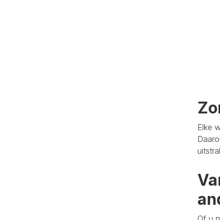
Zo
Elke w
Daaro
uitstr
Va
an
Of u n