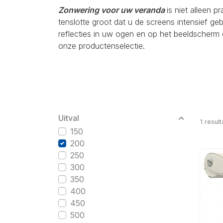
Zonwering voor uw veranda
is niet alleen p
tenslotte groot dat u de screens intensief g
reflecties in uw ogen en op het beeldscherm 
onze productenselectie.
Uitval
1
result
150
200
250
300
350
400
450
500