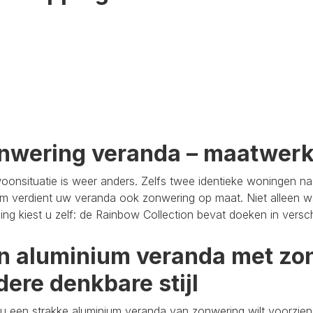
nwering veranda – maatwer
oonsituatie is weer anders. Zelfs twee identieke woningen n
m verdient uw veranda ook zonwering op maat. Niet alleen wa
aling kiest u zelf: de Rainbow Collection bevat doeken in versc
n aluminium veranda met zon
dere denkbare stijl
u een strakke aluminium veranda van zonwering wilt voorzien,