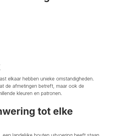
k
aast elkaar hebben unieke omstandigheden.
t de afmetingen betreft, maar ook de
hillende kleuren en patronen.
wering tot elke
 een landelijke houten uitvoering heeft staan