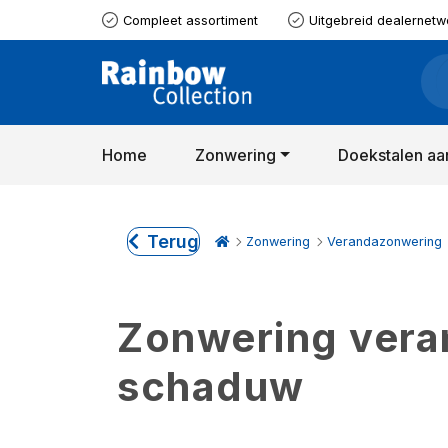
Compleet assortiment
Uitgebreid dealernetw
Home
Zonwering
Doekstalen aa
Terug
Zonwering
Verandazonwering
Zonwering verand
schaduw