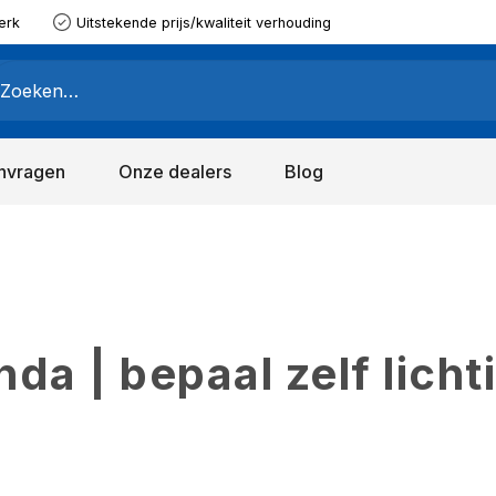
erk
Uitstekende prijs/kwaliteit verhouding
nvragen
Onze dealers
Blog
a | bepaal zelf licht