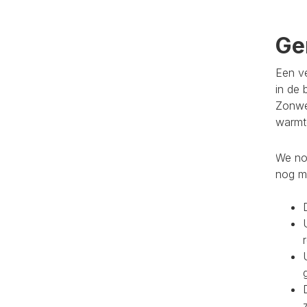
Ge
Een ve
in de 
Zonwe
warmte
We noe
nog m