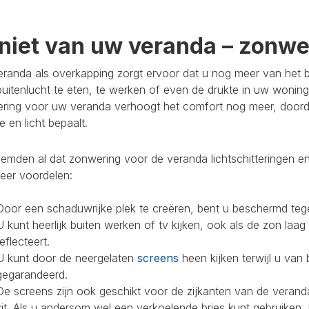
niet van uw veranda – zonwer
randa als overkapping zorgt ervoor dat u nog meer van het bu
buitenlucht te eten, te werken of even de drukte in uw woning
ring voor uw veranda verhoogt het comfort nog meer, doorda
 en licht bepaalt.
mden al dat zonwering voor de veranda lichtschitteringen en
eer voordelen:
Door een schaduwrijke plek te creëren, bent u beschermd teg
U kunt heerlijk buiten werken of tv kijken, ook als de zon laag
reflecteert.
U kunt door de neergelaten
screens
heen kijken terwijl u van 
gegarandeerd.
De screens zijn ook geschikt voor de zijkanten van de veranda
zit. Als u andersom wel een verkoelende bries kunt gebruiken,