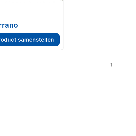
rrano
roduct samenstellen
1