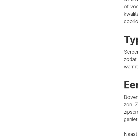
of voo
kwalit
doorlo
Ty
Screen
zodat 
warmt
Ee
Bovend
zon. Z
zipscr
genie
Naast