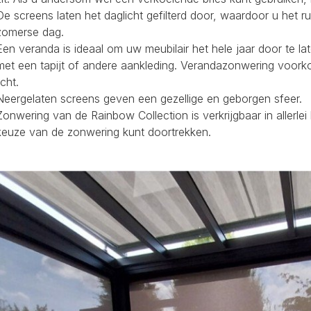
De screens laten het daglicht gefilterd door, waardoor u het r
zomerse dag.
Een veranda is ideaal om uw meubilair het hele jaar door te la
met een tapijt of andere aankleding. Verandazonwering voork
icht.
Neergelaten screens geven een gezellige en geborgen sfeer.
Zonwering van de Rainbow Collection is verkrijgbaar in allerl
keuze van de zonwering kunt doortrekken.