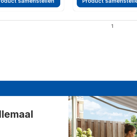
roduct samenstellen
Product samenstell
1
llemaal