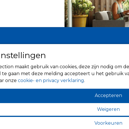
Informatie
Zonwering
instellingen
Over ons
Knikarmsc
Tips
ction maakt gebruik van cookies, deze zijn nodig om de
Uitvalsche
Verkooppunten
 te gaan met deze melding accepteert u het gebruik va
Rolluiken
aar onze
cookie- en privacy verklaring
.
Screens
Terrasover
Accepteren
Verandazon
Markiezen
Weigeren
Horren
Voorkeuren