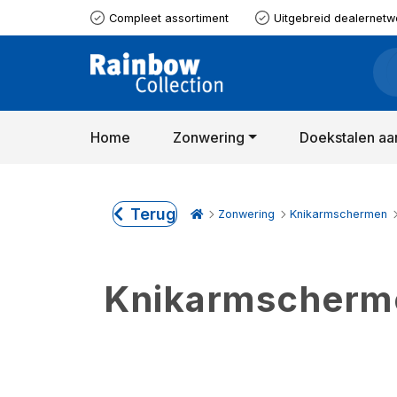
Compleet assortiment
Uitgebreid dealernetw
Home
Zonwering
Doekstalen aa
Terug
Zonwering
Knikarmschermen
Knikarmscherme