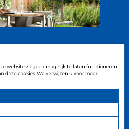
Contact
Fokkerstraat 6
hermen
4143 HJ Leerdam
ze website zo goed mogelijk te laten functioneren.
rmen
n deze cookies. We verwijzen u voor meer
Volg ons op
kapping
wering