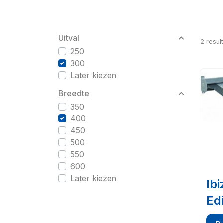
Uitval
2
resul
250
300
Later kiezen
Breedte
350
400
450
500
550
600
Later kiezen
Ibi
Edi